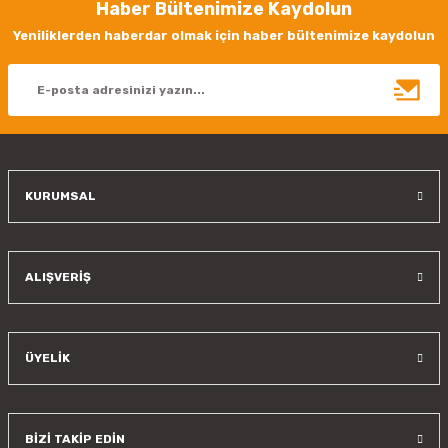
Haber Bültenimize Kaydolun
Ürün resmi kalitesiz, bozuk veya görüntülenemiyor.
Yeniliklerden haberdar olmak için haber bültenimize kaydolun
Ürün açıklamasında eksik bilgiler bulunuyor.
Ürün bilgilerinde hatalar bulunuyor.
Ürün fiyatı diğer sitelerden daha pahalı.
Bu ürüne benzer farklı alternatifler olmalı.
KURUMSAL
Gönder
ALIŞVERİŞ
ÜYELİK
BİZİ TAKİP EDİN