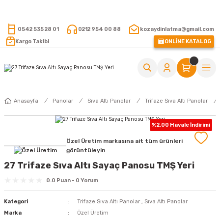
15.000 TL VE ÜZERİ ALIŞVERİŞLERİNİZDE KARGO ÜCRETSİZ !
0542 535 28 01
0212 954 00 88
kozaydinlatma@gmail.com
Kargo Takibi
ONLİNE KATALOG
Anasayfa
Panolar
Sıva Altı Panolar
Trifaze Sıva Altı Panolar
%2,00 Havale İndirimi
Özel Üretim markasına ait tüm ürünleri
görüntüleyin
27 Trifaze Sıva Altı Sayaç Panosu TMŞ Yeri
0.0 Puan - 0 Yorum
Kategori
Trifaze Sıva Altı Panolar
,
Sıva Altı Panolar
Marka
Özel Üretim