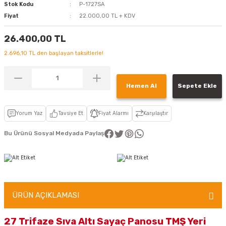
Stok Kodu
P-1727SA
Fiyat
22.000,00 TL + KDV
26.400,00 TL
2.696,10 TL den başlayan taksitlerle!
Hemen Al
Sepete Ekle
Yorum Yaz
Tavsiye Et
Fiyat Alarmı
Karşılaştır
Bu Ürünü Sosyal Medyada Paylaş
ÜRÜN AÇIKLAMASI
27 Trifaze Sıva Altı Sayaç Panosu TMŞ Yeri