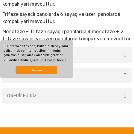
kompak yeri mevcuttur.
Trifaze sayaçlı panolarda 6 sayaç ve üzeri panolarda
kompak yeri mevcuttur.
Monofaze – Trifaze sayaçlı panolarda 4 monofaze + 2
trifaze sayaçlı ve üzeri panolarda kompak yeri mevcuttur.
Bu internet sitesinde, kullanıcı deneyimini
geliştirmek ve internet sitesinin verimli
MÜŞTERİ YORUMLARI
çalışmasını sağlamak amacıyla çerezler
kullanılmaktadır.
Çerez Politikasını İncele
Tamam
TAKSİT SEÇENEKLERİ
Bu ürüne ilk yorumu siz yapın!
ÖNERİLERİNİZ
Yorum Yaz
Bu ürünün fiyat bilgisi, resim, ürün açıklamalarında ve diğer konularda
yetersiz gördüğünüz noktaları öneri formunu kullanarak tarafımıza
iletebilirsiniz.
Görüş ve önerileriniz için teşekkür ederiz.