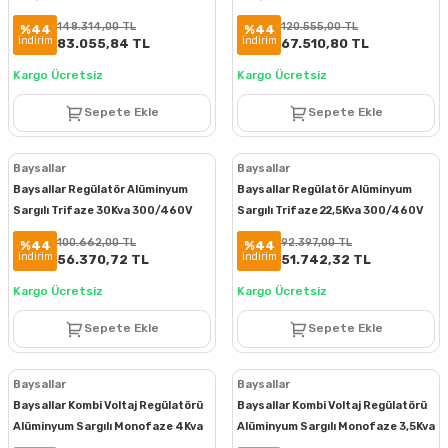
BTS60300
BTS45300
148.314,00 TL
120.555,00 TL
%44
%44
indirim
indirim
83.055,84 TL
67.510,80 TL
Kargo Ücretsiz
Kargo Ücretsiz
Sepete Ekle
Sepete Ekle
Baysallar
Baysallar
Baysallar Regülatör Alüminyum
Baysallar Regülatör Alüminyum
Sargılı Trifaze 30Kva 300/460V
Sargılı Trifaze 22,5Kva 300/460V
BTS30300
BTS22300
100.662,00 TL
92.397,00 TL
%44
%44
indirim
indirim
56.370,72 TL
51.742,32 TL
Kargo Ücretsiz
Kargo Ücretsiz
Sepete Ekle
Sepete Ekle
Baysallar
Baysallar
Baysallar Kombi Voltaj Regülatörü
Baysallar Kombi Voltaj Regülatörü
Alüminyum Sargılı Monofaze 4Kva
Alüminyum Sargılı Monofaze 3,5Kva
130/260V BKR4000
130/260V BKR3500