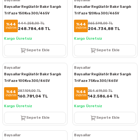
Baysallar
Baysallar
Baysallar Regülatör Bakır Sargılı
Baysallar Regülatör Bakır Sargılı
Trifaze 150Kva 300/465V
Trifaze 120Kva 300/465V
BTS150300
BTS120300
444.258,00 TL
365.598,00 TL
%44
%44
indirim
indirim
248.784,48 TL
204.734,88 TL
Kargo Ücretsiz
Kargo Ücretsiz
Sepete Ekle
Sepete Ekle
Baysallar
Baysallar
Baysallar Regülatör Bakır Sargılı
Baysallar Regülatör Bakır Sargılı
Trifaze 100Kva 300/465V
Trifaze 75Kva 300/465V
BTS100300
BTS75300
287.109,00 TL
254.619,00 TL
%44
%44
indirim
indirim
160.781,04 TL
142.586,64 TL
Kargo Ücretsiz
Kargo Ücretsiz
Sepete Ekle
Sepete Ekle
Baysallar
Baysallar