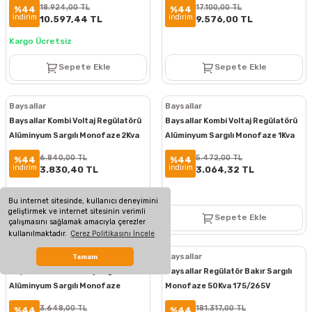
18.924,00 TL
17.100,00 TL
%44
%44
indirim
indirim
10.597,44 TL
9.576,00 TL
Kargo Ücretsiz
Sepete Ekle
Sepete Ekle
Baysallar
Baysallar
Baysallar Kombi Voltaj Regülatörü
Baysallar Kombi Voltaj Regülatörü
Alüminyum Sargılı Monofaze 2Kva
Alüminyum Sargılı Monofaze 1Kva
130/260V BKR2000
130/260V BKR1000
6.840,00 TL
5.472,00 TL
%44
%44
indirim
indirim
3.830,40 TL
3.064,32 TL
Bu internet sitesinde, kullanıcı deneyimini
geliştirmek ve internet sitesinin verimli
Sepete Ekle
Sepete Ekle
çalışmasını sağlamak amacıyla çerezler
kullanılmaktadır.
Çerez Politikasını İncele
Baysallar
Baysallar
Tamam
Baysallar Kombi Voltaj Regülatörü
Baysallar Regülatör Bakır Sargılı
Alüminyum Sargılı Monofaze
Monofaze 50Kva 175/265V
0,5Kva 130/260V BKR500
BMS50160
3.648,00 TL
181.317,00 TL
%44
%44