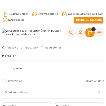
15.000 TL VE ÜZERİ ALIŞVERİŞLERİNİZDE KARGO ÜCRETSİZ !
0542 535 28 01
0212 954 00 88
kozaydinlatma@gmail.com
Kargo Takibi
ONLİNE KATALOG
Anasayfa
Elektronik
Regülatörler
Markalar
Baysallar
Stoktakiler
Toplam 38 ürün