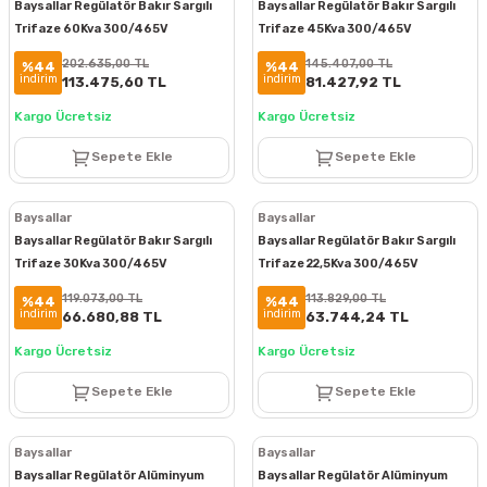
Baysallar Regülatör Bakır Sargılı
Baysallar Regülatör Bakır Sargılı
Trifaze 60Kva 300/465V
Trifaze 45Kva 300/465V
BTS60300
BTS45300
202.635,00 TL
145.407,00 TL
%44
%44
indirim
indirim
113.475,60 TL
81.427,92 TL
Kargo Ücretsiz
Kargo Ücretsiz
Sepete Ekle
Sepete Ekle
Baysallar
Baysallar
Baysallar Regülatör Bakır Sargılı
Baysallar Regülatör Bakır Sargılı
Trifaze 30Kva 300/465V
Trifaze 22,5Kva 300/465V
BTS30300
BTS22300
119.073,00 TL
113.829,00 TL
%44
%44
indirim
indirim
66.680,88 TL
63.744,24 TL
Kargo Ücretsiz
Kargo Ücretsiz
Sepete Ekle
Sepete Ekle
Baysallar
Baysallar
Baysallar Regülatör Alüminyum
Baysallar Regülatör Alüminyum