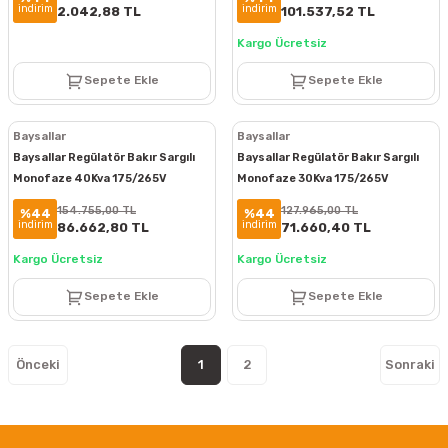
indirim
indirim
2.042,88 TL
101.537,52 TL
Kargo Ücretsiz
Sepete Ekle
Sepete Ekle
Baysallar
Baysallar
Baysallar Regülatör Bakır Sargılı
Baysallar Regülatör Bakır Sargılı
Monofaze 40Kva 175/265V
Monofaze 30Kva 175/265V
BMS40160
BMS30160
154.755,00 TL
127.965,00 TL
%44
%44
indirim
indirim
86.662,80 TL
71.660,40 TL
Kargo Ücretsiz
Kargo Ücretsiz
Sepete Ekle
Sepete Ekle
1
2