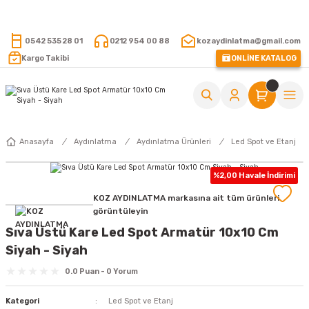
15.000 TL VE ÜZERİ ALIŞVERİŞLERİNİZDE KARGO ÜCRETSİZ !
0542 535 28 01
0212 954 00 88
kozaydinlatma@gmail.com
Kargo Takibi
ONLİNE KATALOG
Anasayfa
Aydınlatma
Aydınlatma Ürünleri
Led Spot ve Etanj
%2,00 Havale İndirimi
KOZ AYDINLATMA markasına ait tüm ürünleri
görüntüleyin
Sıva Üstü Kare Led Spot Armatür 10x10 Cm
Siyah - Siyah
0.0 Puan - 0 Yorum
Kategori
Led Spot ve Etanj