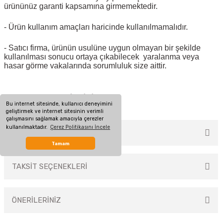
ürününüz garanti kapsamına girmemektedir.
- Ürün kullanım amaçları haricinde kullanılmamalıdır.
- Satıcı firma, ürünün usulüne uygun olmayan bir şekilde
kullanılması sonucu ortaya çıkabilecek yaralanma veya
hasar görme vakalarında sorumluluk size aittir.
SPOT MONTAJ BİLGİSİ
Bu internet sitesinde, kullanıcı deneyimini
geliştirmek ve internet sitesinin verimli
çalışmasını sağlamak amacıyla çerezler
kullanılmaktadır.
Çerez Politikasını İncele
MÜŞTERİ YORUMLARI
Tamam
TAKSİT SEÇENEKLERİ
Bu ürüne ilk yorumu siz yapın!
ÖNERİLERİNİZ
Yorum Yaz