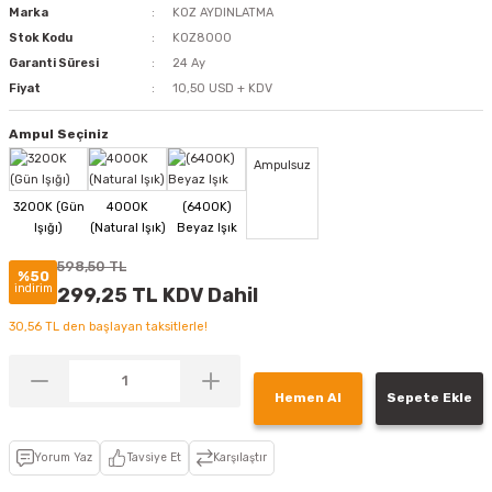
Marka
KOZ AYDINLATMA
Stok Kodu
KOZ8000
Garanti Süresi
24 Ay
Fiyat
10,50 USD + KDV
Ampul Seçiniz
Ampulsuz
598,50 TL
%50
indirim
299,25 TL KDV Dahil
30,56 TL den başlayan taksitlerle!
Hemen Al
Sepete Ekle
Yorum Yaz
Tavsiye Et
Karşılaştır