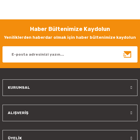
Bu ürünün fiyat bilgisi, resim, ürün açıklamalarında ve diğer konularda
yetersiz gördüğünüz noktaları öneri formunu kullanarak tarafımıza
iletebilirsiniz.
Görüş ve önerileriniz için teşekkür ederiz.
Haber Bültenimize Kaydolun
Ürün resmi kalitesiz, bozuk veya görüntülenemiyor.
Yeniliklerden haberdar olmak için haber bültenimize kaydolun
Ürün açıklamasında eksik bilgiler bulunuyor.
Ürün bilgilerinde hatalar bulunuyor.
Ürün fiyatı diğer sitelerden daha pahalı.
Bu ürüne benzer farklı alternatifler olmalı.
KURUMSAL
Gönder
ALIŞVERİŞ
ÜYELİK