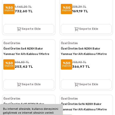
1.465,20 TL
338,39 TL
%50
%50
indirim
indirim
732,60 TL
169,19 TL
Sepete Ekle
Sepete Ekle
Özel Üretim
Özel Üretim
Özel Üretim 5x4 N2XH Bakır
Özel Üretim 5x6 N2XH Bakır
Yanmaz Yer Altı Kablosu 1 Metre
Yanmaz Yer Altı Kablosu 1 Metre
506,83 TL
733,93 TL
%50
%50
indirim
indirim
253,42 TL
366,97 TL
Sepete Ekle
Sepete Ekle
Özel Üretim
Özel Üretim
Özel Üretim 5x10 N2XH Bakır
Özel Üretim 5x16 N2XH Bakır
Bu internet sitesinde, kullanıcı deneyimini
Yanmaz Yer Altı Kablosu 1 Metre
Yanmaz Yer Altı Kablosu 1 Metre
geliştirmek ve internet sitesinin verimli