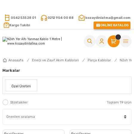
15.000 TL VE ÜZERİ ALIŞVERİŞLERİNİZDE KARGO ÜCRETSİZ !
0542 535 28 01
0212 954 00 88
kozaydinlatma@gmail.com
Kargo Takibi
ONLİNE KATALOG
Anasayfa
Enerji ve Zayıf Akım Kabloları
Parça Kablolar
N2xh Yer
Markalar
Özel Üretim
Stoktakiler
Toplam 19 ürün