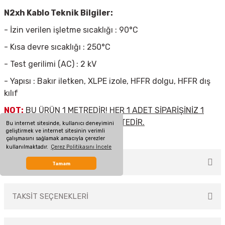
N2xh Kablo Teknik Bilgiler:
- İzin verilen işletme sıcaklığı : 90°C
- Kısa devre sıcaklığı : 250°C
- Test gerilimi (AC) : 2 kV
- Yapısı : Bakır iletken, XLPE izole, HFFR dolgu, HFFR dış
kılıf
NOT:
BU ÜRÜN 1 METREDİR! HER 1 ADET SİPARİŞİNİZ 1
METRE KABLOYA DENK GELMEKTEDİR.
Bu internet sitesinde, kullanıcı deneyimini
geliştirmek ve internet sitesinin verimli
çalışmasını sağlamak amacıyla çerezler
kullanılmaktadır.
Çerez Politikasını İncele
MÜŞTERİ YORUMLARI
Tamam
TAKSİT SEÇENEKLERİ
Bu ürüne ilk yorumu siz yapın!