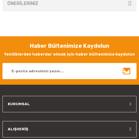
ÖNERİLERİNİZ
Yorum Yaz
Bu ürünün fiyat bilgisi, resim, ürün açıklamalarında ve diğer konularda
yetersiz gördüğünüz noktaları öneri formunu kullanarak tarafımıza
iletebilirsiniz.
Görüş ve önerileriniz için teşekkür ederiz.
Haber Bültenimize Kaydolun
Ürün resmi kalitesiz, bozuk veya görüntülenemiyor.
Yeniliklerden haberdar olmak için haber bültenimize kaydolun
Ürün açıklamasında eksik bilgiler bulunuyor.
Ürün bilgilerinde hatalar bulunuyor.
Ürün fiyatı diğer sitelerden daha pahalı.
Bu ürüne benzer farklı alternatifler olmalı.
KURUMSAL
Gönder
ALIŞVERİŞ