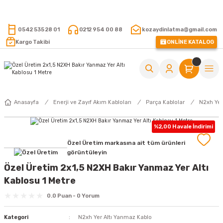
15.000 TL VE ÜZERİ ALIŞVERİŞLERİNİZDE KARGO ÜCRETSİZ !
0542 535 28 01
0212 954 00 88
kozaydinlatma@gmail.com
Kargo Takibi
ONLİNE KATALOG
Anasayfa
Enerji ve Zayıf Akım Kabloları
Parça Kablolar
N2xh Yer
%2,00 Havale İndirimi
Özel Üretim markasına ait tüm ürünleri
görüntüleyin
Özel Üretim 2x1,5 N2XH Bakır Yanmaz Yer Altı
Kablosu 1 Metre
0.0 Puan - 0 Yorum
Kategori
N2xh Yer Altı Yanmaz Kablo