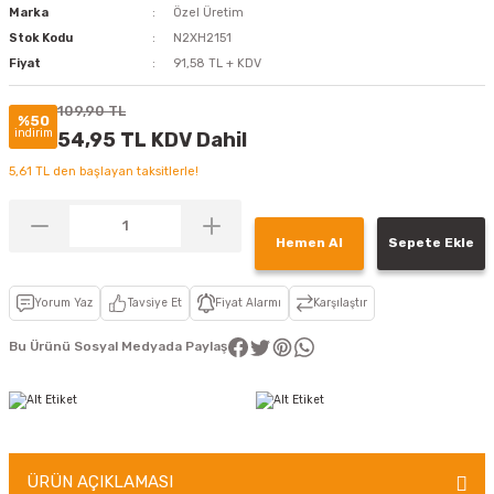
Marka
Özel Üretim
Stok Kodu
N2XH2151
Fiyat
91,58 TL + KDV
109,90 TL
%50
indirim
54,95 TL KDV Dahil
5,61 TL den başlayan taksitlerle!
Hemen Al
Sepete Ekle
Yorum Yaz
Tavsiye Et
Fiyat Alarmı
Karşılaştır
Bu Ürünü Sosyal Medyada Paylaş
ÜRÜN AÇIKLAMASI