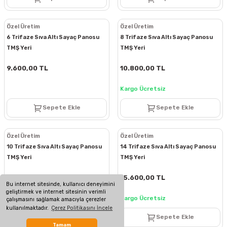
Özel Üretim
Özel Üretim
6 Trifaze Sıva Altı Sayaç Panosu
8 Trifaze Sıva Altı Sayaç Panosu
TMŞ Yeri
TMŞ Yeri
9.600,00 TL
10.800,00 TL
Kargo Ücretsiz
Sepete Ekle
Sepete Ekle
Özel Üretim
Özel Üretim
10 Trifaze Sıva Altı Sayaç Panosu
14 Trifaze Sıva Altı Sayaç Panosu
TMŞ Yeri
TMŞ Yeri
12.000,00 TL
15.600,00 TL
Bu internet sitesinde, kullanıcı deneyimini
geliştirmek ve internet sitesinin verimli
Kargo Ücretsiz
Kargo Ücretsiz
çalışmasını sağlamak amacıyla çerezler
kullanılmaktadır.
Çerez Politikasını İncele
Sepete Ekle
Sepete Ekle
Tamam