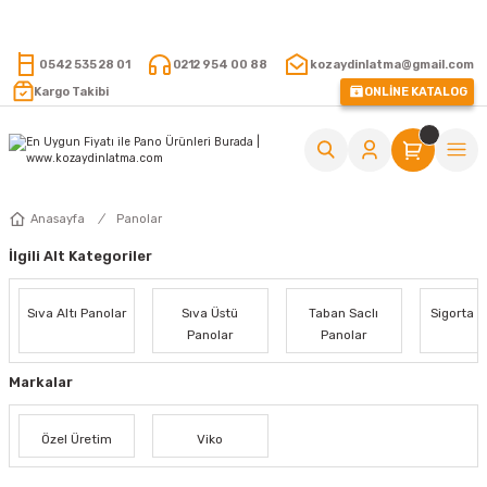
15.000 TL VE ÜZERİ ALIŞVERİŞLERİNİZDE KARGO ÜCRETSİZ !
0542 535 28 01
0212 954 00 88
kozaydinlatma@gmail.com
Kargo Takibi
ONLİNE KATALOG
Anasayfa
Panolar
İlgili Alt Kategoriler
Sıva Altı Panolar
Sıva Üstü
Taban Saclı
Sigorta K
Panolar
Panolar
Markalar
Özel Üretim
Viko