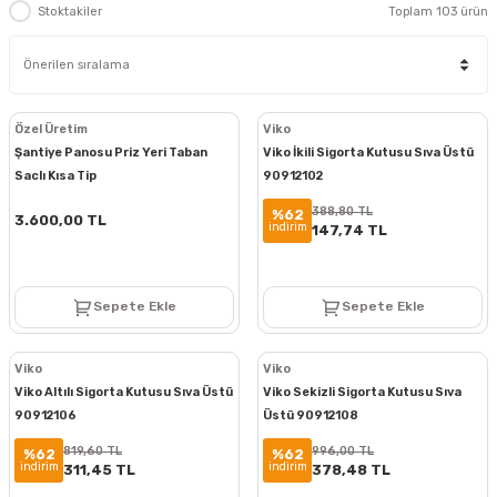
Stoktakiler
Toplam 103 ürün
Özel Üretim
Viko
Şantiye Panosu Priz Yeri Taban
Viko İkili Sigorta Kutusu Sıva Üstü
Saclı Kısa Tip
90912102
388,80 TL
%62
3.600,00 TL
indirim
147,74 TL
Sepete Ekle
Sepete Ekle
Viko
Viko
Viko Altılı Sigorta Kutusu Sıva Üstü
Viko Sekizli Sigorta Kutusu Sıva
90912106
Üstü 90912108
819,60 TL
996,00 TL
%62
%62
indirim
indirim
311,45 TL
378,48 TL