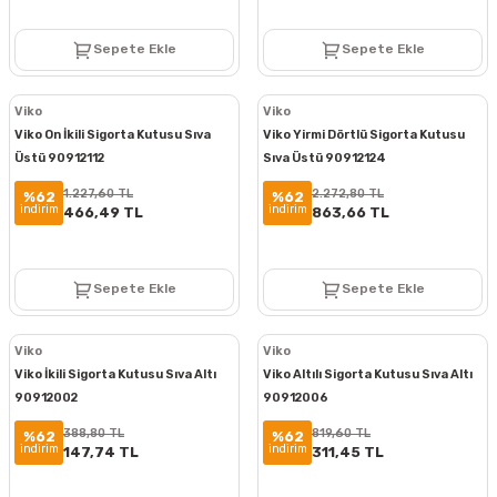
Sepete Ekle
Sepete Ekle
Viko
Viko
Viko On İkili Sigorta Kutusu Sıva
Viko Yirmi Dörtlü Sigorta Kutusu
Üstü 90912112
Sıva Üstü 90912124
1.227,60 TL
2.272,80 TL
%62
%62
indirim
indirim
466,49 TL
863,66 TL
Sepete Ekle
Sepete Ekle
Viko
Viko
Viko İkili Sigorta Kutusu Sıva Altı
Viko Altılı Sigorta Kutusu Sıva Altı
90912002
90912006
388,80 TL
819,60 TL
%62
%62
indirim
indirim
147,74 TL
311,45 TL