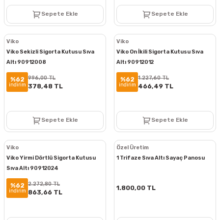
Sepete Ekle
Sepete Ekle
Viko
Viko
Viko Sekizli Sigorta Kutusu Sıva
Viko On İkili Sigorta Kutusu Sıva
Altı 90912008
Altı 90912012
996,00 TL
1.227,60 TL
%62
%62
indirim
indirim
378,48 TL
466,49 TL
Sepete Ekle
Sepete Ekle
Viko
Özel Üretim
Viko Yirmi Dörtlü Sigorta Kutusu
1 Trifaze Sıva Altı Sayaç Panosu
Sıva Altı 90912024
2.272,80 TL
%62
1.800,00 TL
indirim
863,66 TL