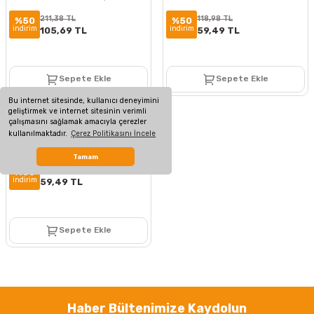
211,38 TL
118,98 TL
%50
%50
indirim
indirim
105,69 TL
59,49 TL
Sepete Ekle
Sepete Ekle
Bu internet sitesinde, kullanıcı deneyimini
geliştirmek ve internet sitesinin verimli
Özel Üretim
çalışmasını sağlamak amacıyla çerezler
6 mm Nya Tek Damarlı Bakır
kullanılmaktadır.
Çerez Politikasını İncele
Elektrik Kablosu Sarı Yeşil 1 Metre
Tamam
118,98 TL
%50
indirim
59,49 TL
Sepete Ekle
Haber Bültenimize Kaydolun