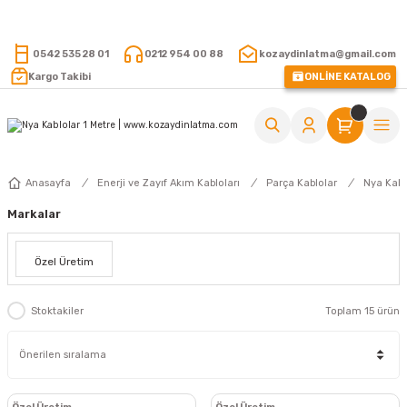
15.000 TL VE ÜZERİ ALIŞVERİŞLERİNİZDE KARGO ÜCRETSİZ !
0542 535 28 01
0212 954 00 88
kozaydinlatma@gmail.com
Kargo Takibi
ONLİNE KATALOG
Anasayfa
Enerji ve Zayıf Akım Kabloları
Parça Kablolar
Nya Kabl
Markalar
Özel Üretim
Stoktakiler
Toplam 15 ürün