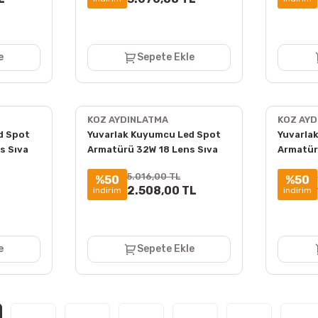
e
Sepete Ekle
KOZ AYDINLATMA
KOZ AY
d Spot
Yuvarlak Kuyumcu Led Spot
Yuvarla
s Sıva
Armatürü 32W 18 Lens Sıva
Armatür
Altı 3000K + 6000K
Altı 30
5.016,00 TL
%50
%50
L
2.508,00 TL
indirim
indirim
e
Sepete Ekle