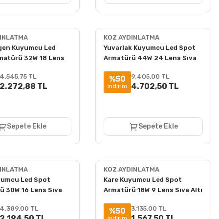
DINLATMA
KOZ AYDINLATMA
gen Kuyumcu Led
Yuvarlak Kuyumcu Led Spot
matürü 32W 18 Lens
Armatürü 44W 24 Lens Sıva
ı 3000K + 6000K
Üstü 3000K + 6000K
4.545,75 TL
9.405,00 TL
%50
2.272,88 TL
4.702,50 TL
indirim
Sepete Ekle
Sepete Ekle
DINLATMA
KOZ AYDINLATMA
yumcu Led Spot
Kare Kuyumcu Led Spot
ü 30W 16 Lens Sıva
Armatürü 18W 9 Lens Sıva Altı
00K + 6000K
3000K + 6000K
4.389,00 TL
3.135,00 TL
%50
2.194,50 TL
1.567,50 TL
indirim