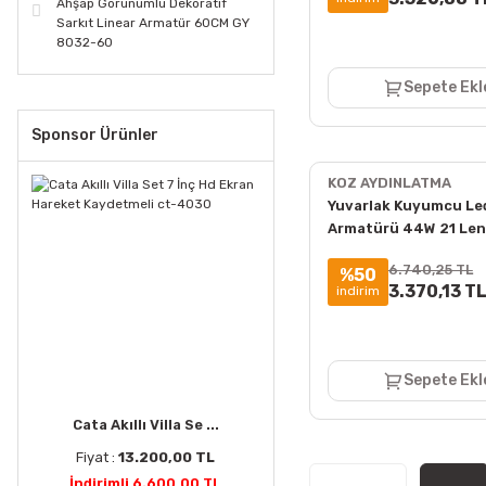
Ahşap Görünümlü Dekoratif
Sarkıt Linear Armatür 60CM GY
8032-60
Sepete Ekl
Sponsor Ürünler
KOZ AYDINLATMA
Yuvarlak Kuyumcu Le
Armatürü 44W 21 Len
Altı 3000K + 6000K
6.740,25 TL
%50
3.370,13 T
indirim
Sepete Ekl
Cata Akıllı Villa Se ...
Fiyat :
13.200,00 TL
İndirimli 6.600,00 TL