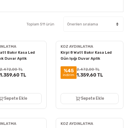
Toplam 511 ürün
DINLATMA
KOZ AYDINLATMA
Watt Bakır Kasa Led
Kirpi 8 Watt Bakır Kasa Led
ık Duvar Aplik
Gün Işığı Duvar Aplik
2.472,00 TL
2.472,00 TL
%45
1.359,60 TL
1.359,60 TL
indirim
Sepete Ekle
Sepete Ekle
DINLATMA
KOZ AYDINLATMA