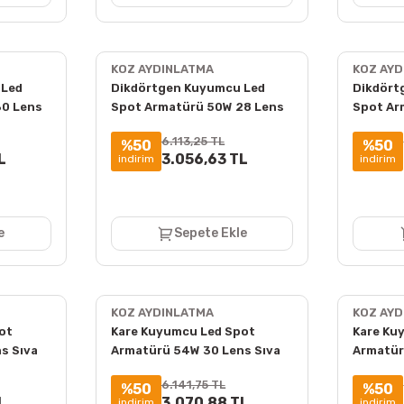
KOZ AYDINLATMA
KOZ AY
 Led
Dikdörtgen Kuyumcu Led
Dikdört
30 Lens
Spot Armatürü 50W 28 Lens
Spot Ar
00K
Sıva Altı 3000K + 6000K
Sıva Alt
6.113,25 TL
%50
%50
L
3.056,63 TL
indirim
indirim
e
Sepete Ekle
KOZ AYDINLATMA
KOZ AY
ot
Kare Kuyumcu Led Spot
Kare Ku
s Sıva
Armatürü 54W 30 Lens Sıva
Armatür
Altı 3000K + 6000K
Altı 30
6.141,75 TL
%50
%50
L
3.070,88 TL
indirim
indirim