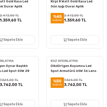
Watt Gold Kasa Led
Kirpi 8 Watt Gold Kasa Led
ık Duvar Aplik
Gün Işığı Duvar Aplik
2.472,00 TL
2.472,00 TL
%45
1.359,60 TL
1.359,60 TL
indirim
Sepete Ekle
Sepete Ekle
DINLATMA
KOZ AYDINLATMA
en Oynar Başlıklı
Dikdörtgen Kuyumcu Led
 Led Spot 50W 28
Spot Armatürü 65W 36 Lens
a Altı 3000K + 6000K
Sıva Altı 3000K + 6000K
7.524,00 TL
7.524,00 TL
%50
3.762,00 TL
3.762,00 TL
indirim
Sepete Ekle
Sepete Ekle