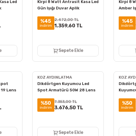
 Kasa Led
Kirpi 8 Watt Antrasit Kasa Led
Kirpi 8 
k
Gün Işığı Duvar Aplik
Amber Iş
2.472,00 TL
%45
%45
L
1.359,60 TL
indirim
indirim
e
Sepete Ekle
KOZ AYDINLATMA
KOZ AY
Spot
Dikdörtgen Kuyumcu Led
Dikdörtg
19 Lens
Spot Armatürü 50W 28 Lens
Kuyumcu
000K
Sıva Üstü 3000K + 6000K
Lens Sıv
7.353,00 TL
%50
%50
L
3.676,50 TL
indirim
indirim
e
Sepete Ekle