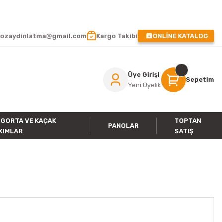
 !
ozaydinlatma@gmail.com
Kargo Takibi
ONLİNE KATALOG
Üye Girişi
Sepetim
Yeni Üyelik
IGORTA VE KAÇAK
TOPTAN
PANOLAR
KIMLAR
SATIŞ