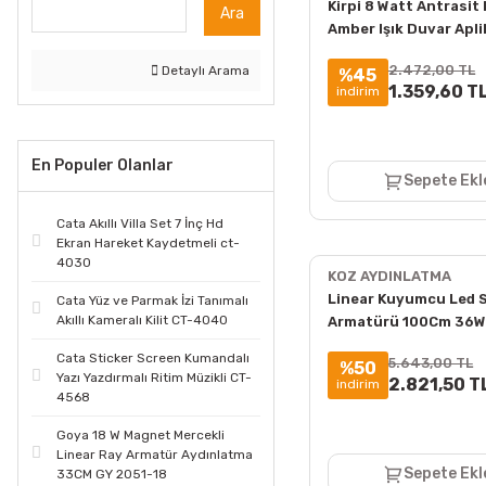
Kirpi 8 Watt Antrasit
Ara
Amber Işık Duvar Apli
2.472,00 TL
Detaylı Arama
%45
1.359,60 T
indirim
En Populer Olanlar
Sepete Ekl
Cata Akıllı Villa Set 7 İnç Hd
Ekran Hareket Kaydetmeli ct-
4030
KOZ AYDINLATMA
Linear Kuyumcu Led 
Cata Yüz ve Parmak İzi Tanımalı
Akıllı Kameralı Kilit CT-4040
Armatürü 100Cm 36W 
Sıva Üstü 3000K + 6
Cata Sticker Screen Kumandalı
5.643,00 TL
%50
Yazı Yazdırmalı Ritim Müzikli CT-
2.821,50 T
indirim
4568
Goya 18 W Magnet Mercekli
Linear Ray Armatür Aydınlatma
Sepete Ekl
33CM GY 2051-18