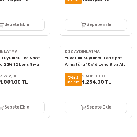
Sepete Ekle
Sepete Ekle
DINLATMA
KOZ AYDINLATMA
k Kuyumcu Led Spot
Yuvarlak Kuyumcu Led Spot
ü 22W 12 Lens Sıva
Armatürü 10W 6 Lens Sıva Altı
00K + 6000K
3000K + 6000K
3.762,00 TL
2.508,00 TL
%50
1.881,00 TL
1.254,00 TL
indirim
Sepete Ekle
Sepete Ekle