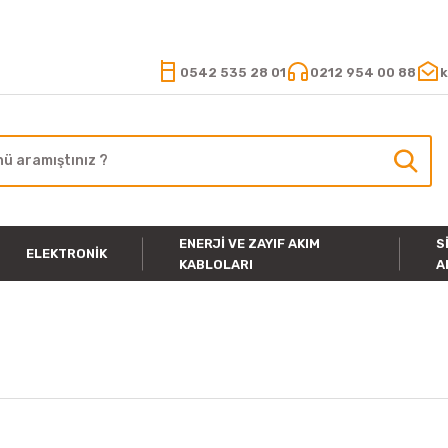
15.000 TL VE ÜZERİ ALIŞVERİŞLERİNİZDE KARGO ÜCRETSİZ
0542 535 28 01
0212 954 00 88
k
ENERJI VE ZAYIF AKIM
S
ELEKTRONIK
KABLOLARI
A