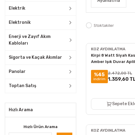
Aydınlatma
Elektrik
Elektronik
Stoktakiler
Enerji ve Zayıf Akım
Kabloları
KOZ AYDINLATMA
Kirpi 8 Watt Siyah Ka
Sigorta ve Kaçak Akımlar
Amber Işık Duvar Apli
Panolar
2.472,00 TL
%45
1.359,60 T
indirim
Toptan Satış
Sepete Ekl
Hızlı Arama
Hızlı Ürün Arama
KOZ AYDINLATMA