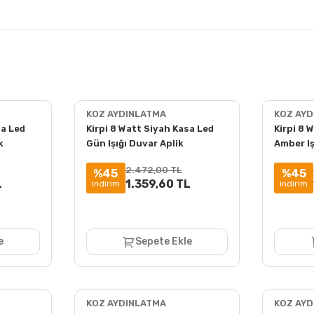
KOZ AYDINLATMA
KOZ AY
sa Led
Kirpi 8 Watt Siyah Kasa Led
Kirpi 8 
k
Gün Işığı Duvar Aplik
Amber Iş
2.472,00 TL
%45
%45
L
1.359,60 TL
indirim
indirim
e
Sepete Ekle
KOZ AYDINLATMA
KOZ AY