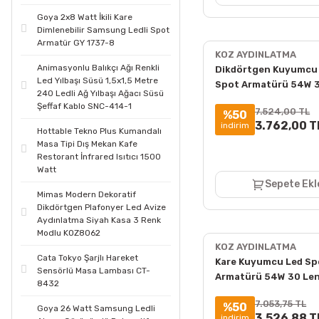
Goya 2x8 Watt İkili Kare
Dimlenebilir Samsung Ledli Spot
Armatür GY 1737-8
KOZ AYDINLATMA
Animasyonlu Balıkçı Ağı Renkli
Dikdörtgen Kuyumcu
Led Yılbaşı Süsü 1,5x1,5 Metre
Spot Armatürü 54W 
240 Ledli Ağ Yılbaşı Ağacı Süsü
Sıva Altı 3000K + 60
Şeffaf Kablo SNC-414-1
7.524,00 TL
%50
3.762,00 T
indirim
Hottable Tekno Plus Kumandalı
Masa Tipi Dış Mekan Kafe
Restorant İnfrared Isıtıcı 1500
Watt
Sepete Ekl
Mimas Modern Dekoratif
Dikdörtgen Plafonyer Led Avize
Aydınlatma Siyah Kasa 3 Renk
Modlu KOZ8062
KOZ AYDINLATMA
Cata Tokyo Şarjlı Hareket
Kare Kuyumcu Led Sp
Sensörlü Masa Lambası CT-
Armatürü 54W 30 Len
8432
Üstü 3000K + 6000K
7.053,75 TL
%50
Goya 26 Watt Samsung Ledli
3.526,88 T
indirim