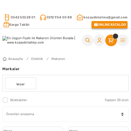
15.000 TL VE ÜZERİ ALIŞVERİŞLERİNİZDE KARGO ÜCRETSİZ !
0542 535 28 01
0212 954 00 88
kozaydinlatma@gmail.com
Kargo Takibi
ONLİNE KATALOG
Anasayfa
Elektrik
Makaron
Markalar
Woer
Stoktakiler
Toplam 33 ürün