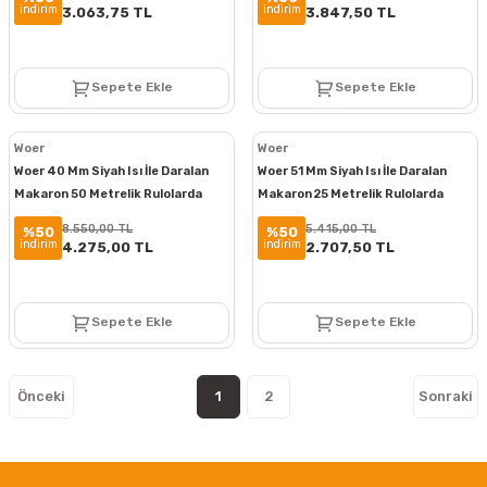
indirim
indirim
3.063,75 TL
3.847,50 TL
Sepete Ekle
Sepete Ekle
Woer
Woer
Woer 40 Mm Siyah Isı İle Daralan
Woer 51 Mm Siyah Isı İle Daralan
Makaron 50 Metrelik Rulolarda
Makaron 25 Metrelik Rulolarda
8.550,00 TL
5.415,00 TL
%50
%50
indirim
indirim
4.275,00 TL
2.707,50 TL
Sepete Ekle
Sepete Ekle
1
2