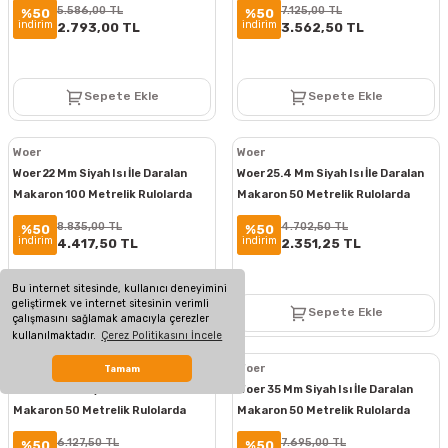
5.586,00 TL
7.125,00 TL
%50
%50
indirim
indirim
2.793,00 TL
3.562,50 TL
Sepete Ekle
Sepete Ekle
Woer
Woer
Woer 22 Mm Siyah Isı İle Daralan
Woer 25.4 Mm Siyah Isı İle Daralan
Makaron 100 Metrelik Rulolarda
Makaron 50 Metrelik Rulolarda
8.835,00 TL
4.702,50 TL
%50
%50
indirim
indirim
4.417,50 TL
2.351,25 TL
Bu internet sitesinde, kullanıcı deneyimini
geliştirmek ve internet sitesinin verimli
Sepete Ekle
Sepete Ekle
çalışmasını sağlamak amacıyla çerezler
kullanılmaktadır.
Çerez Politikasını İncele
Woer
Woer
Tamam
Woer 30 Mm Siyah Isı İle Daralan
Woer 35 Mm Siyah Isı İle Daralan
Makaron 50 Metrelik Rulolarda
Makaron 50 Metrelik Rulolarda
6.127,50 TL
7.695,00 TL
%50
%50