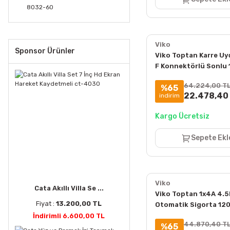
8032-60
Viko
Sponsor Ürünler
Viko Toptan Karre Uyd
F Konnektörlü Sonlu 1
Paket (Çerçeve Hariç
64.224,00 T
%65
90967009
22.478,40
indirim
Kargo Ücretsiz
Sepete Ekl
Viko
Cata Akıllı Villa Se ...
Viko Toptan 1x4A 4.5
Fiyat :
13.200,00 TL
Otomatik Sigorta 120'
4VTB-1B04
İndirimli 6.600,00 TL
44.870,40 T
%65