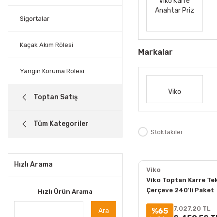
Viko Karre
Anahtar Priz
Sigortalar
Kaçak Akım Rölesi
Markalar
Yangın Koruma Rölesi
Viko
Toptan Satış
Tüm Kategoriler
Stoktakiler
Hızlı Arama
Viko
Viko Toptan Karre Tek
Çerçeve 240'li Paket
Hızlı Ürün Arama
90960200
7.027,20 TL
%65
Ara