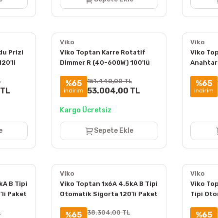
Viko
Viko
u Prizi
Viko Toptan Karre Rotatif
Viko Top
20'li
Dimmer R (40-600W) 100'lü
Anahtar 
)
Paket (Çerçeve Hariç)
Hariç) 
L
151.440,00 TL
%65
%65
90967047
 TL
53.004,00 TL
indirim
indirim
Kargo Ücretsiz
e
Sepete Ekle
Viko
Viko
kA B Tipi
Viko Toptan 1x6A 4.5kA B Tipi
Viko To
li Paket
Otomatik Sigorta 120'li Paket
Tipi Oto
4VTB-1B06
Paket 4
L
38.304,00 TL
%65
%65