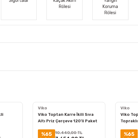
Sigortalar
Kaçak Akım
Yangın
Rölesi
Koruma
Rölesi
Viko
Viko
li
Viko Toptan Karre İkili Sıva
Viko Top
Altı Priz Çerçeve 120'li Paket
Topraklı
90960206
(Çerçev
10.440,00 TL
%65
%65