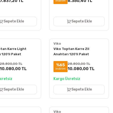
7.837,20 TL
6.350,40 TL
indirim
Sepete Ekle
Sepete Ekle
Viko
tan Karre Light
Viko Toptan Karre Zil
 120'li Paket
Anahtarı 120'li Paket
e Hariç) 90967003
(Çerçeve Hariç) 90967006
28.800,00 TL
28.800,00 TL
%65
10.080,00 TL
10.080,00 TL
indirim
cretsiz
Kargo Ücretsiz
Sepete Ekle
Sepete Ekle
Viko