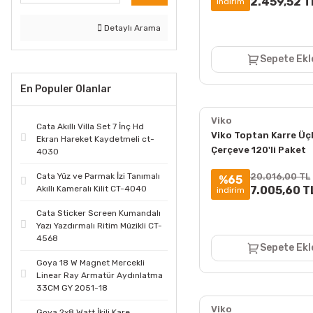
2.459,52 T
indirim
Detaylı Arama
Sepete Ekl
En Populer Olanlar
Viko
Cata Akıllı Villa Set 7 İnç Hd
Viko Toptan Karre Üç
Ekran Hareket Kaydetmeli ct-
Çerçeve 120'li Paket
4030
90960202
Cata Yüz ve Parmak İzi Tanımalı
20.016,00 TL
%65
Akıllı Kameralı Kilit CT-4040
7.005,60 T
indirim
Cata Sticker Screen Kumandalı
Yazı Yazdırmalı Ritim Müzikli CT-
4568
Sepete Ekl
Goya 18 W Magnet Mercekli
Linear Ray Armatür Aydınlatma
33CM GY 2051-18
Viko
Goya 2x8 Watt İkili Kare