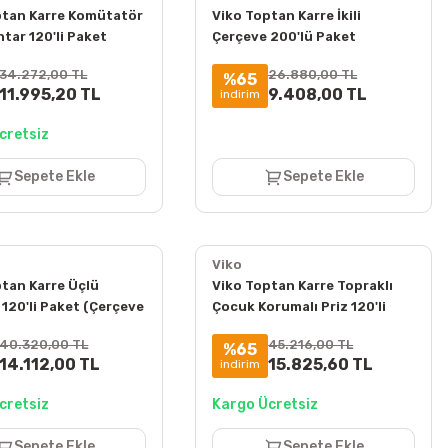
ptan Karre Komütatör
Viko Toptan Karre İkili
ahtar 120'li Paket
Çerçeve 200'lü Paket
e Hariç) 90967002
90960201
34.272,00 TL
26.880,00 TL
%65
11.995,20 TL
9.408,00 TL
indirim
cretsiz
Sepete Ekle
Sepete Ekle
Viko
ptan Karre Üçlü
Viko Toptan Karre Topraklı
120'li Paket (Çerçeve
Çocuk Korumalı Priz 120'li
90967068
Paket (Çerçeve Hariç)
40.320,00 TL
45.216,00 TL
%65
94900042
14.112,00 TL
15.825,60 TL
indirim
cretsiz
Kargo Ücretsiz
Sepete Ekle
Sepete Ekle