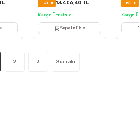
TL
13.406,40 TL
indirim
indirim
Kargo Ücretsiz
Kargo Ü
e
Sepete Ekle
2
3