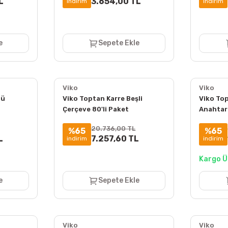
L
3.654,00 TL
indirim
indirim
e
Sepete Ekle
Viko
Viko
lü
Viko Toptan Karre Beşli
Viko Top
Çerçeve 80'li Paket
Anahtarı
90960204
(Çerçev
20.736,00 TL
%65
%65
L
7.257,60 TL
indirim
indirim
Kargo Ü
e
Sepete Ekle
Viko
Viko