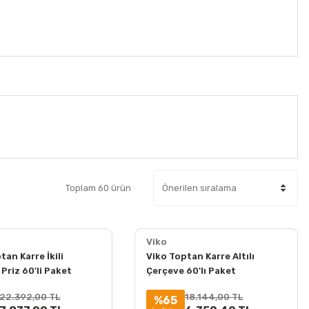
Toplam 60 ürün
Viko
tan Karre İkili
Viko Toptan Karre Altılı
 Priz 60'li Paket
Çerçeve 60'lı Paket
e Hariç) 90967056
90960205
22.392,00 TL
18.144,00 TL
%65