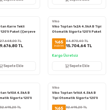
Viko
tan Karre Tekli
Viko Toptan 1x2A 4.5kA B Tipi
120'li Paket (Çerçeve
Otomatik Sigorta 120'li Paket
90967001
4VTB-1B02
27.648,00 TL
44.870,40 TL
%65
9.676,80 TL
15.704,64 TL
indirim
Kargo Ücretsiz
Sepete Ekle
Sepete Ekle
Viko
ptan 1x10A 4.5kA B
Viko Toptan 1x16A 4.5kA B
matik Sigorta 120'li
Tipi Otomatik Sigorta 120'li
VTB-1B10
Paket 4VTB-1B16
32.695,20 TL
32.695,20 TL
%65