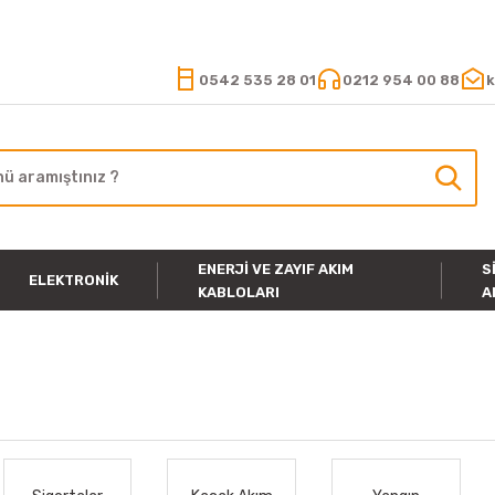
15.000 TL VE ÜZERİ ALIŞVERİŞLERİNİZDE KARGO ÜCRETSİZ
0542 535 28 01
0212 954 00 88
k
ENERJI VE ZAYIF AKIM
S
ELEKTRONIK
KABLOLARI
A