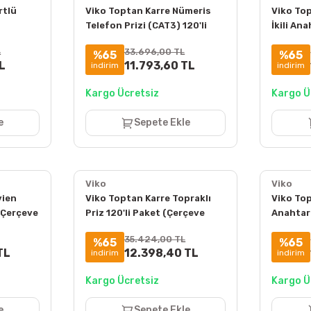
rtlü
Viko Toptan Karre Nümeris
Viko To
Telefon Prizi (CAT3) 120'li
İkili An
Paket (Çerçeve Hariç)
(Çerçev
L
33.696,00 TL
%65
%65
90967013
L
11.793,60 TL
indirim
indirim
Kargo Ücretsiz
Kargo Ü
e
Sepete Ekle
Viko
Viko
vien
Viko Toptan Karre Topraklı
Viko To
(Çerçeve
Priz 120'li Paket (Çerçeve
Anahtar 
Hariç) 90967008
Hariç) 
35.424,00 TL
%65
%65
TL
12.398,40 TL
indirim
indirim
Kargo Ücretsiz
Kargo Ü
e
Sepete Ekle