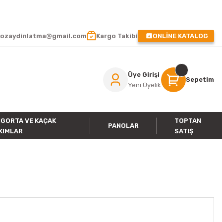
 !
ozaydinlatma@gmail.com
Kargo Takibi
ONLİNE KATALOG
Üye Girişi
Sepetim
Yeni Üyelik
IGORTA VE KAÇAK
TOPTAN
PANOLAR
KIMLAR
SATIŞ