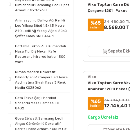
Viko Toptan Karre Dö
Dimlenebilir Samsung Ledli Spot
Armatür GY 1737-8
Çerçeve 120'li Paket
90960203
Animasyonlu Balıkçı Ağı Renkli
24.480,00 T
%65
Led Yılbaşı Süsü 1,5x1,5 Metre
8.568,00 T
indirim
240 Ledli Ağ Yılbaşı Ağacı Süsü
Şeffaf Kablo SNC-414-1
Hottable Tekno Plus Kumandalı
Sepete Ekl
Masa Tipi Dış Mekan Kafe
Restorant İnfrared Isıtıcı 1500
Watt
Mimas Modern Dekoratif
Viko
Dikdörtgen Plafonyer Led Avize
Aydınlatma Siyah Kasa 3 Renk
Viko Toptan Karre Va
Modlu KOZ8062
Anahtar 120'li Paket 
Hariç) 90967004
Cata Tokyo Şarjlı Hareket
34.704,00 TL
%65
Sensörlü Masa Lambası CT-
12.146,40 
indirim
8432
Kargo Ücretsiz
Goya 26 Watt Samsung Ledli
Ahşap Görünümlü Dekoratif
Sarkıt Linear Armatür 60CM GY
Sepete Ekl