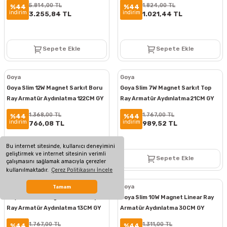
5.814,00 TL
1.824,00 TL
%44
%44
indirim
indirim
3.255,84 TL
1.021,44 TL
Sepete Ekle
Sepete Ekle
Goya
Goya
Goya Slim 12W Magnet Sarkıt Boru
Goya Slim 7W Magnet Sarkıt Top
Ray Armatür Aydınlatma 122CM GY
Ray Armatür Aydınlatma 21CM GY
2074-12
2076-7
1.368,00 TL
1.767,00 TL
%44
%44
indirim
indirim
766,08 TL
989,52 TL
Bu internet sitesinde, kullanıcı deneyimini
geliştirmek ve internet sitesinin verimli
Sepete Ekle
Sepete Ekle
çalışmasını sağlamak amacıyla çerezler
kullanılmaktadır.
Çerez Politikasını İncele
Goya
Goya
Tamam
Goya Slim 7W Magnet Sarkıt Top
Goya Slim 10W Magnet Linear Ray
Ray Armatür Aydınlatma 13CM GY
Armatür Aydınlatma 30CM GY
2079-7
2077-10
1.767,00 TL
1.311,00 TL
%44
%44