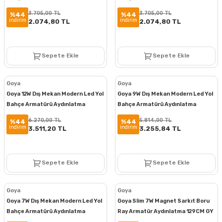
Bollard Aydınlatma GY 6262
Bollard Aydınlatma GY 6261
3.705,00 TL
3.705,00 TL
%44
%44
indirim
indirim
2.074,80 TL
2.074,80 TL
Sepete Ekle
Sepete Ekle
Goya
Goya
Goya 12W Dış Mekan Modern Led Yol
Goya 9W Dış Mekan Modern Led Yol
Bahçe Armatürü Aydınlatma
Bahçe Armatürü Aydınlatma
Bollard Aydınlatma GY 6270
Bollard Aydınlatma GY 6265
6.270,00 TL
5.814,00 TL
%44
%44
indirim
indirim
3.511,20 TL
3.255,84 TL
Sepete Ekle
Sepete Ekle
Goya
Goya
Goya 7W Dış Mekan Modern Led Yol
Goya Slim 7W Magnet Sarkıt Boru
Bahçe Armatürü Aydınlatma
Ray Armatür Aydınlatma 129CM GY
Bollard Aydınlatma GY 6264
2078-7