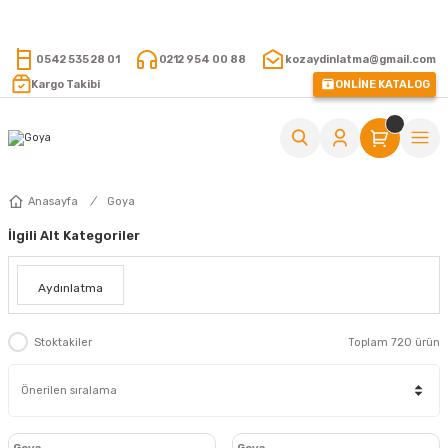
15.000 TL VE ÜZERİ ALIŞVERİŞLERİNİZDE KARGO ÜCRETSİZ !
0542 535 28 01
0212 954 00 88
kozaydinlatma@gmail.com
Kargo Takibi
ONLİNE KATALOG
Anasayfa
Goya
İlgili Alt Kategoriler
Aydınlatma
Stoktakiler
Toplam 720 ürün