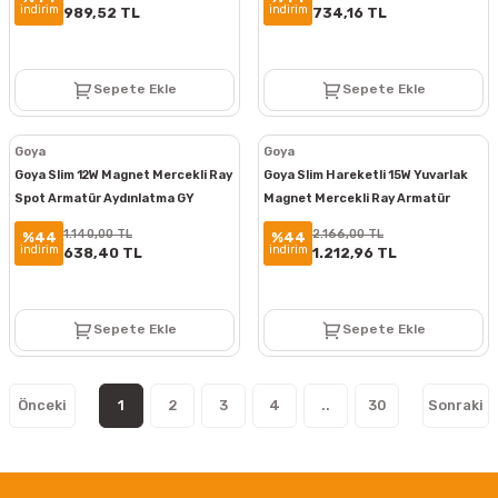
indirim
indirim
989,52 TL
734,16 TL
Sepete Ekle
Sepete Ekle
Goya
Goya
Goya Slim 12W Magnet Mercekli Ray
Goya Slim Hareketli 15W Yuvarlak
Spot Armatür Aydınlatma GY
Magnet Mercekli Ray Armatür
2073-12
Aydınlatma GY 2080
1.140,00 TL
2.166,00 TL
%44
%44
indirim
indirim
638,40 TL
1.212,96 TL
Sepete Ekle
Sepete Ekle
1
2
3
4
..
30