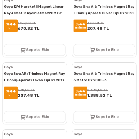
Goya
Goya
Goya 12 W Hareketli Magnet Linear
Goya Sıva Altı Trimless Magnet Ray
Ray Armatür Aydınlatma 22CM GY
L Dönüş Aparatı Duvar Tipi GY 2018
2055-12
1.197,00 TL
370,50 TL
%44
%44
indirim
indirim
670,32 TL
207,48 TL
Sepete Ekle
Sepete Ekle
Goya
Goya
Goya Sıva Altı Trimless Magnet Ray
Goya Sıva Altı Trimless Magnet Ray
L Dönüş Aparatı Tavan Tipi GY 2017
3 Metre GY 2005-3
370,50 TL
2.479,50 TL
%44
%44
indirim
indirim
207,48 TL
1.388,52 TL
Sepete Ekle
Sepete Ekle
Goya
Goya