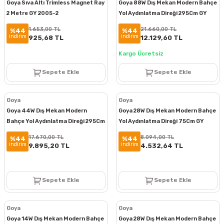
Goya Sıva Altı Trimless Magnet Ray
Goya 88W Dış Mekan Modern Bahçe
2 Metre GY 2005-2
Yol Aydınlatma Direği 295Cm GY
6281
1.653,00 TL
21.660,00 TL
%44
%44
indirim
indirim
925,68 TL
12.129,60 TL
Kargo Ücretsiz
Sepete Ekle
Sepete Ekle
Goya
Goya
Goya 44W Dış Mekan Modern
Goya 28W Dış Mekan Modern Bahçe
Bahçe Yol Aydınlatma Direği 295Cm
Yol Aydınlatma Direği 75Cm GY
GY 6280
6269
17.670,00 TL
8.094,00 TL
%44
%44
indirim
indirim
9.895,20 TL
4.532,64 TL
Sepete Ekle
Sepete Ekle
Goya
Goya
Goya 14W Dış Mekan Modern Bahçe
Goya 28W Dış Mekan Modern Bahçe