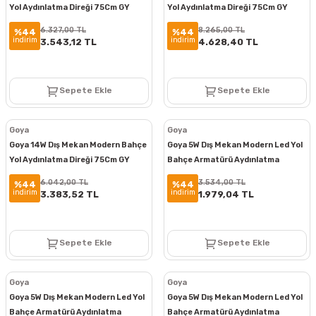
Yol Aydınlatma Direği 75Cm GY
Yol Aydınlatma Direği 75Cm GY
6268
6267
6.327,00 TL
8.265,00 TL
%44
%44
indirim
indirim
3.543,12 TL
4.628,40 TL
Sepete Ekle
Sepete Ekle
Goya
Goya
Goya 14W Dış Mekan Modern Bahçe
Goya 5W Dış Mekan Modern Led Yol
Yol Aydınlatma Direği 75Cm GY
Bahçe Armatürü Aydınlatma
6266
Bollard Aydınlatma GY 6263
6.042,00 TL
3.534,00 TL
%44
%44
indirim
indirim
3.383,52 TL
1.979,04 TL
Sepete Ekle
Sepete Ekle
Goya
Goya
Goya 5W Dış Mekan Modern Led Yol
Goya 5W Dış Mekan Modern Led Yol
Bahçe Armatürü Aydınlatma
Bahçe Armatürü Aydınlatma