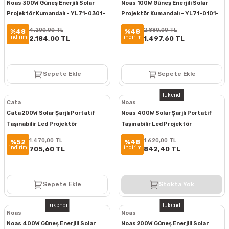
Noas 300W Güneş Enerjili Solar
Noas 100W Güneş Enerjili Solar
Projektör Kumandalı - YL71-0301-
Projektör Kumandalı - YL71-0101-
S
S
4.200,00 TL
2.880,00 TL
%48
%48
indirim
indirim
2.184,00 TL
1.497,60 TL
Sepete Ekle
Sepete Ekle
Tükendi
Cata
Noas
Cata 200W Solar Şarjlı Portatif
Noas 400W Solar Şarjlı Portatif
Taşınabilir Led Projektör
Taşınabilir Led Projektör
Aydınlatma CT-4698
Aydınlatma YL71-0409-S
1.470,00 TL
1.620,00 TL
%52
%48
indirim
indirim
705,60 TL
842,40 TL
Sepete Ekle
Stokta Yok
Tükendi
Tükendi
Noas
Noas
Noas 400W Güneş Enerjili Solar
Noas 200W Güneş Enerjili Solar