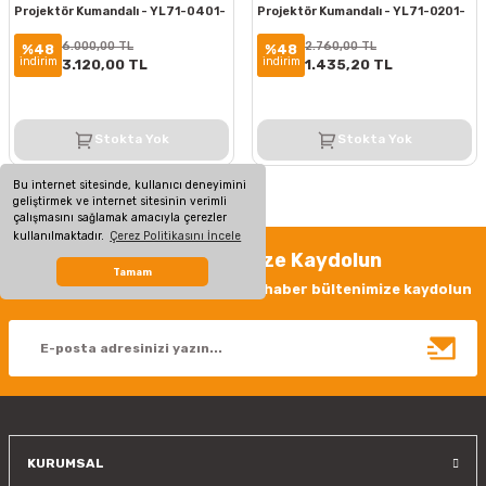
Projektör Kumandalı - YL71-0401-
Projektör Kumandalı - YL71-0201-
S
S
6.000,00 TL
2.760,00 TL
%48
%48
indirim
indirim
3.120,00 TL
1.435,20 TL
Stokta Yok
Stokta Yok
Bu internet sitesinde, kullanıcı deneyimini
geliştirmek ve internet sitesinin verimli
çalışmasını sağlamak amacıyla çerezler
kullanılmaktadır.
Çerez Politikasını İncele
Haber Bültenimize Kaydolun
Tamam
Yeniliklerden haberdar olmak için haber bültenimize kaydolun
KURUMSAL