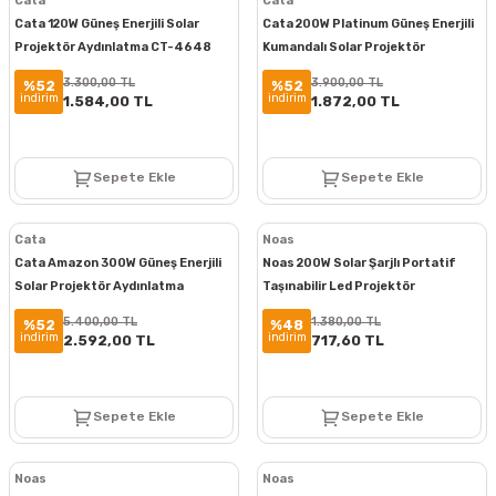
Cata
Cata
Cata 120W Güneş Enerjili Solar
Cata 200W Platinum Güneş Enerjili
Projektör Aydınlatma CT-4648
Kumandalı Solar Projektör
Aydınlatma CT-4649
3.300,00 TL
3.900,00 TL
%52
%52
indirim
indirim
1.584,00 TL
1.872,00 TL
Sepete Ekle
Sepete Ekle
Cata
Noas
Cata Amazon 300W Güneş Enerjili
Noas 200W Solar Şarjlı Portatif
Solar Projektör Aydınlatma
Taşınabilir Led Projektör
Kumandalı CT-4650
Aydınlatma YL71-0209-S
5.400,00 TL
1.380,00 TL
%52
%48
indirim
indirim
2.592,00 TL
717,60 TL
Sepete Ekle
Sepete Ekle
Noas
Noas