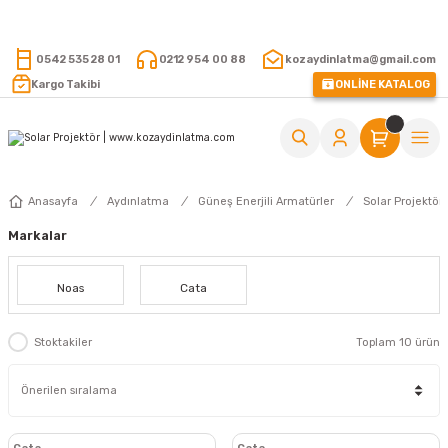
15.000 TL VE ÜZERİ ALIŞVERİŞLERİNİZDE KARGO ÜCRETSİZ !
0542 535 28 01
0212 954 00 88
kozaydinlatma@gmail.com
Kargo Takibi
ONLİNE KATALOG
Anasayfa
Aydınlatma
Güneş Enerjili Armatürler
Solar Projektör
Markalar
Noas
Cata
Stoktakiler
Toplam 10 ürün