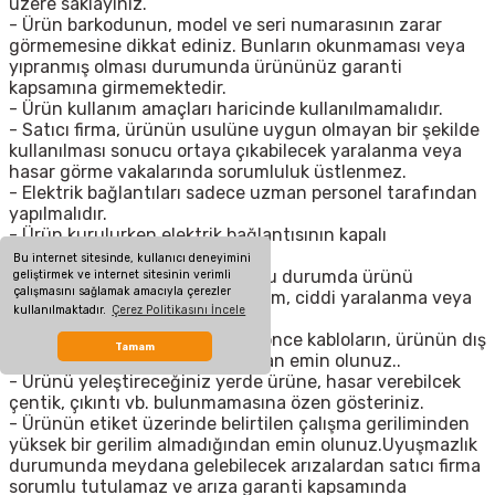
üzere saklayınız.
- Ürün barkodunun, model ve seri numarasının zarar
görmemesine dikkat ediniz. Bunların okunmaması veya
yıpranmış olması durumunda ürününüz garanti
kapsamına girmemektedir.
- Ürün kullanım amaçları haricinde kullanılmamalıdır.
- Satıcı firma, ürünün usulüne uygun olmayan bir şekilde
kullanılması sonucu ortaya çıkabilecek yaralanma veya
hasar görme vakalarında sorumluluk üstlenmez.
- Elektrik bağlantıları sadece uzman personel tarafından
yapılmalıdır.
- Ürün kurulurken elektrik bağlantısının kapalı
olduğundan emin olunuz. ,
Bu internet sitesinde, kullanıcı deneyimini
- Güç kablolarının hasarlı olduğu durumda ürünü
geliştirmek ve internet sitesinin verimli
çalışmasını sağlamak amacıyla çerezler
kullanmayınız. Aksi takdirde ölüm, ciddi yaralanma veya
kullanılmaktadır.
Çerez Politikasını İncele
maddi hasara neden olabilir.
- Ürün montajına başlamadan önce kabloların, ürünün dış
Tamam
çeperlerinin hasarlı olmadığından emin olunuz..
- Ürünü yeleştireceğiniz yerde ürüne, hasar verebilcek
çentik, çıkıntı vb. bulunmamasına özen gösteriniz.
- Ürünün etiket üzerinde belirtilen çalışma geriliminden
yüksek bir gerilim almadığından emin olunuz.Uyuşmazlık
durumunda meydana gelebilecek arızalardan satıcı firma
sorumlu tutulamaz ve arıza garanti kapsamında