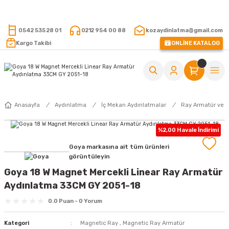
15.000 TL VE ÜZERİ ALIŞVERİŞLERİNİZDE KARGO ÜCRETSİZ !
0542 535 28 01
0212 954 00 88
kozaydinlatma@gmail.com
Kargo Takibi
ONLİNE KATALOG
Anasayfa
Aydınlatma
İç Mekan Aydınlatmalar
Ray Armatür ve 
%2,00 Havale İndirimi
Goya markasına ait tüm ürünleri
görüntüleyin
Goya 18 W Magnet Mercekli Linear Ray Armatür
Aydınlatma 33CM GY 2051-18
0.0 Puan - 0 Yorum
Kategori
Magnetic Ray
,
Magnetic Ray Armatür