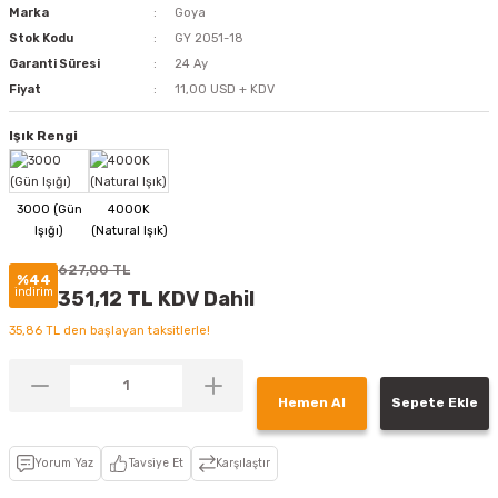
Marka
Goya
Stok Kodu
GY 2051-18
Garanti Süresi
24 Ay
Fiyat
11,00 USD + KDV
Işık Rengi
627,00 TL
%44
indirim
351,12 TL KDV Dahil
35,86 TL den başlayan taksitlerle!
Hemen Al
Sepete Ekle
Yorum Yaz
Tavsiye Et
Karşılaştır