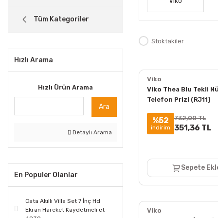
Viko
Tüm Kategoriler
Stoktakiler
Hızlı Arama
Viko
Hızlı Ürün Arama
Viko Thea Blu Tekli N
Telefon Prizi (RJ11)
Ara
Mekanizma + Kapak
732,00 TL
%52
351,36 TL
indirim
Detaylı Arama
Sepete Ekl
En Populer Olanlar
Cata Akıllı Villa Set 7 İnç Hd
Ekran Hareket Kaydetmeli ct-
Viko