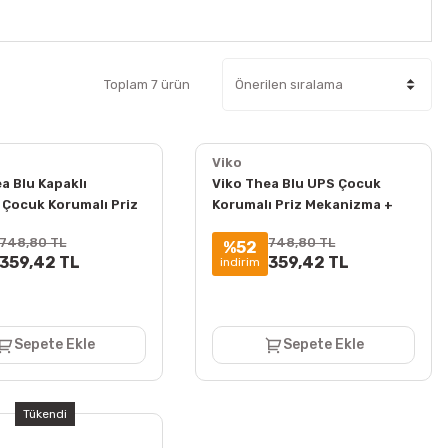
Toplam 7 ürün
Viko
a Blu Kapaklı
Viko Thea Blu UPS Çocuk
 Çocuk Korumalı Priz
Korumalı Priz Mekanizma +
ma + Kapak
Kapak
748,80 TL
748,80 TL
%52
359,42 TL
359,42 TL
indirim
Sepete Ekle
Sepete Ekle
Tükendi