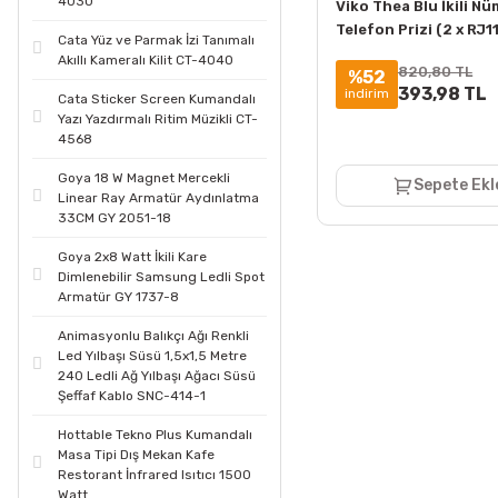
4030
Viko Thea Blu İkili Nü
Telefon Prizi (2 x RJ1
Cata Yüz ve Parmak İzi Tanımalı
Mekanizma + Kapak
Akıllı Kameralı Kilit CT-4040
820,80 TL
%52
393,98 TL
indirim
Cata Sticker Screen Kumandalı
Yazı Yazdırmalı Ritim Müzikli CT-
4568
Goya 18 W Magnet Mercekli
Sepete Ekl
Linear Ray Armatür Aydınlatma
33CM GY 2051-18
Goya 2x8 Watt İkili Kare
Dimlenebilir Samsung Ledli Spot
Armatür GY 1737-8
Animasyonlu Balıkçı Ağı Renkli
Led Yılbaşı Süsü 1,5x1,5 Metre
240 Ledli Ağ Yılbaşı Ağacı Süsü
Şeffaf Kablo SNC-414-1
Hottable Tekno Plus Kumandalı
Masa Tipi Dış Mekan Kafe
Restorant İnfrared Isıtıcı 1500
Watt