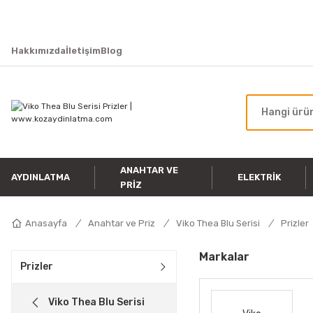
Hakkımızda
İletişim
Blog
ANAHTAR VE
AYDINLATMA
ELEKTRIK
PRIZ
Anasayfa
Anahtar ve Priz
Viko Thea Blu Serisi
Prizler
Markalar
Prizler
Viko Thea Blu Serisi