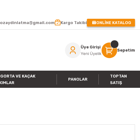
 !
ozaydinlatma@gmail.com
Kargo Takibi
ONLİNE KATALOG
Üye Girişi
Sepetim
Yeni Üyelik
IGORTA VE KAÇAK
TOPTAN
PANOLAR
KIMLAR
SATIŞ