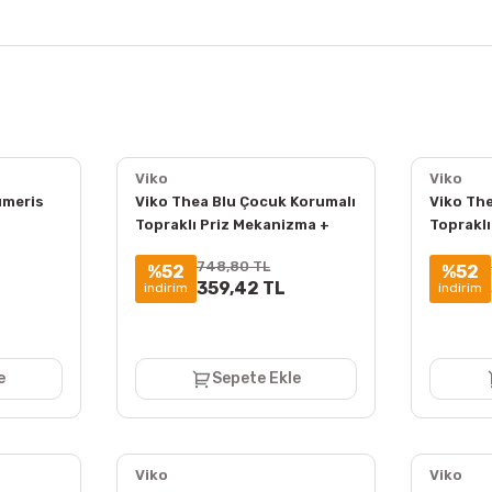
Viko
Viko
ümeris
Viko Thea Blu Çocuk Korumalı
Viko The
Topraklı Priz Mekanizma +
Topraklı
Kapak
Mekaniz
748,80 TL
%52
%52
359,42 TL
indirim
indirim
e
Sepete Ekle
Viko
Viko