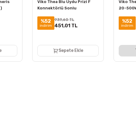
meris
Viko Thea Blu Uydu Prizi F
Viko Th
1)
Konnektörlü Sonlu
20-500W
Mekanizma + Kapak
Mekaniz
939,60 TL
%52
%52
451,01 TL
indirim
indirim
e
Sepete Ekle