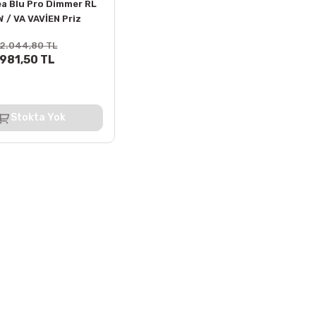
ea Blu Pro Dimmer RL
 / VA VAVİEN Priz
ma + Kapak
2.044,80 TL
981,50 TL
Stokta Yok