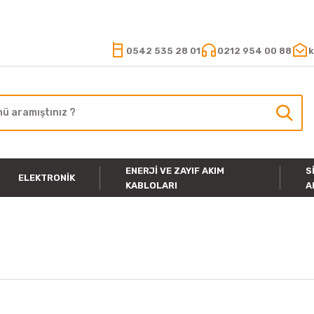
15.000 TL VE ÜZERİ ALIŞVERİŞLERİNİZDE KARGO ÜCRETSİZ
0542 535 28 01
0212 954 00 88
k
ENERJI VE ZAYIF AKIM
S
ELEKTRONIK
KABLOLARI
A