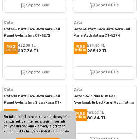
Sepete Ekle
Sepete Ekle
Cata
Cata
Cata 25 Watt Sıva Üstü Kare Led
Cata 30 Watt Sıva Üstü Kare Led
Panel Aydınlatma CT-5272
Panel Aydınlatma CT-5274
432,00 TL
594,00 TL
%52
%52
indirim
indirim
207,36 TL
285,12 TL
Sepete Ekle
Sepete Ekle
Cata
Cata
Cata 18 Watt Sıva Üstü Kare Led
Cata 10W XPlus Slim Led
Panel Aydınlatma Siyah Kasa CT-
Ayarlanabilir Led Panel Aydınlatma
5236
ct-5660
432,00 TL
168,00 TL
%52
%52
Bu internet sitesinde, kullanıcı deneyimini
indirim
indirim
207,36 TL
80,64 TL
geliştirmek ve internet sitesinin verimli
çalışmasını sağlamak amacıyla çerezler
kullanılmaktadır.
Çerez Politikasını İncele