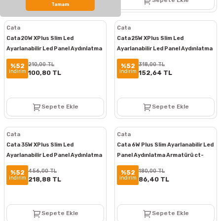
Sepete Ekle
Sepete Ekle
Tamam
Cata
Cata
Cata 20W XPlus Slim Led
Cata 25W XPlus Slim Led
Ayarlanabilir Led Panel Aydınlatma
Ayarlanabilir Led Panel Aydınlatma
ct-5661
ct-5662
210,00 TL
318,00 TL
%52
%52
indirim
indirim
100,80 TL
152,64 TL
Sepete Ekle
Sepete Ekle
Cata
Cata
Cata 35W XPlus Slim Led
Cata 6W Plus Slim Ayarlanabilir Led
Ayarlanabilir Led Panel Aydınlatma
Panel Aydınlatma Armatürü ct-
ct-5663
5645
456,00 TL
180,00 TL
%52
%52
indirim
indirim
218,88 TL
86,40 TL
Sepete Ekle
Sepete Ekle