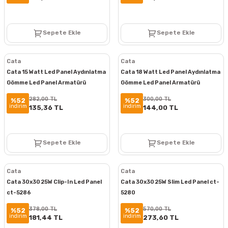
Sepete Ekle
Sepete Ekle
Cata
Cata
Cata 15 Watt Led Panel Aydınlatma
Cata 18 Watt Led Panel Aydınlatma
Gömme Led Panel Armatürü
Gömme Led Panel Armatürü
Alüminyum Kasa ct-5148
Alüminyum Kasa ct-5169
282,00 TL
300,00 TL
%52
%52
indirim
indirim
135,36 TL
144,00 TL
Sepete Ekle
Sepete Ekle
Cata
Cata
Cata 30x30 25W Clip-In Led Panel
Cata 30x30 25W Slim Led Panel ct-
ct-5286
5280
378,00 TL
570,00 TL
%52
%52
indirim
indirim
181,44 TL
273,60 TL