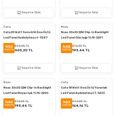
Sepete Ekle
Sepete Ekle
Cata
Noas
Cata 20 Watt Sensörlü Sıva Üstü
Noas 30x30 22W Clip-In Backlight
Led Panel Aydınlatma ct-9247
Led Panel Gün Işığı YL15-2201
840,00 TL
372,00 TL
%52
%48
indirim
indirim
403,20 TL
193,44 TL
Sepete Ekle
Sepete Ekle
Noas
Cata
Noas 30x30 22W Clip-In Backlight
Cata 18 Watt Sıva Üstü Yuvarlak
Led Panel Beyaz Işık YL15-2200
Led Panel Aydınlatma CT-5233
372,00 TL
342,00 TL
%48
%52
indirim
indirim
193,44 TL
164,16 TL