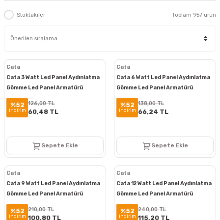
Stoktakiler
Toplam 957 ürün
Cata
Cata
Cata 3 Watt Led Panel Aydınlatma
Cata 6 Watt Led Panel Aydınlatma
Gömme Led Panel Armatürü
Gömme Led Panel Armatürü
Alüminyum Kasa ct-5144
Alüminyum Kasa ct-5145
126,00 TL
138,00 TL
%52
%52
indirim
indirim
60,48 TL
66,24 TL
Sepete Ekle
Sepete Ekle
Cata
Cata
Cata 9 Watt Led Panel Aydınlatma
Cata 12 Watt Led Panel Aydınlatma
Gömme Led Panel Armatürü
Gömme Led Panel Armatürü
Alüminyum Kasa ct-5146
Alüminyum Kasa ct-5147
210,00 TL
240,00 TL
%52
%52
indirim
indirim
100,80 TL
115,20 TL