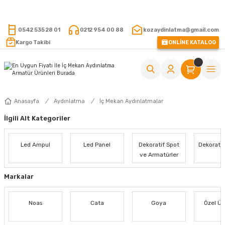
15.000 TL VE ÜZERİ ALIŞVERİŞLERİNİZDE KARGO ÜCRETSİZ !
0542 535 28 01
0212 954 00 88
kozaydinlatma@gmail.com
Kargo Takibi
ONLİNE KATALOG
Anasayfa
Aydınlatma
İç Mekan Aydınlatmalar
İlgili Alt Kategoriler
Led Ampul
Led Panel
Dekoratif Spot
Dekoratif
ve Armatürler
Markalar
Noas
Cata
Goya
Özel Ür