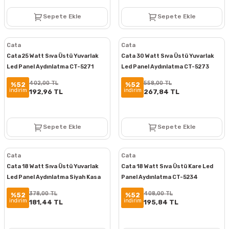
Sepete Ekle
Sepete Ekle
Cata
Cata
Cata 25 Watt Sıva Üstü Yuvarlak
Cata 30 Watt Sıva Üstü Yuvarlak
Led Panel Aydınlatma CT-5271
Led Panel Aydınlatma CT-5273
402,00 TL
558,00 TL
%52
%52
indirim
indirim
192,96 TL
267,84 TL
Sepete Ekle
Sepete Ekle
Cata
Cata
Cata 18 Watt Sıva Üstü Yuvarlak
Cata 18 Watt Sıva Üstü Kare Led
Led Panel Aydınlatma Siyah Kasa
Panel Aydınlatma CT-5234
CT-5235
378,00 TL
408,00 TL
%52
%52
indirim
indirim
181,44 TL
195,84 TL