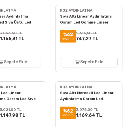
DINLATMA
KOZ AYDINLATMA
near Aydınlatma
Sıva Altı Linear Aydınlatma
ed Sıva Üstü Led
Osram Led Gömme Lineer
Armatür 8x8 Cm Kasa
Armatür 7x5x5 Cm Kasa
3.066,60 TL
1.966,50 TL
%62
1.165,31 TL
747,27 TL
indirim
Sepete Ekle
Sepete Ekle
DINLATMA
KOZ AYDINLATMA
 Led Linear
Sıva Altı Mercekli Led Linear
tma Osram Led Sıva
Aydınlatma Osram Led
neer Armatür 3x4 Cm
Gömme Lineer Armatür
3.021,00 TL
3.078,00 TL
%62
5x4x3,5 Cm Kasa
1.147,98 TL
1.169,64 TL
indirim