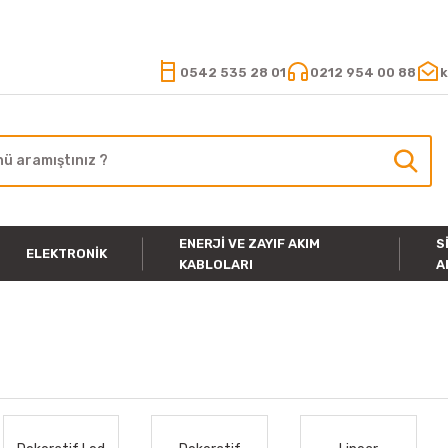
15.000 TL VE ÜZERİ ALIŞVERİŞLERİNİZDE KARGO ÜCRETSİZ
0542 535 28 01
0212 954 00 88
k
ENERJI VE ZAYIF AKIM
S
ELEKTRONIK
KABLOLARI
A