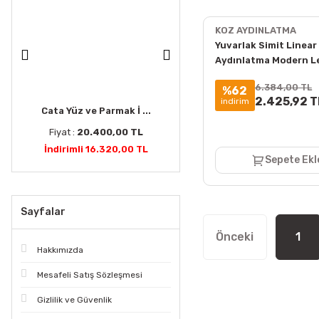
KOZ AYDINLATMA
Yuvarlak Simit Linear
Aydınlatma Modern L
Lineer Armatür 8x6 C
6.384,00 TL
%62
2.425,92 T
indirim
Cata Yüz ve Parmak İ ...
Cata Sticker Screen ...
Fiyat :
20.400,00 TL
Fiyat :
2.700,00 TL
İndirimli 16.320,00 TL
İndirimli 1.296,00 TL
Sepete Ekl
Sayfalar
1
Hakkımızda
Mesafeli Satış Sözleşmesi
Gizlilik ve Güvenlik