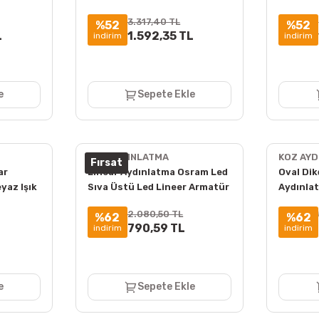
6400K ct-9061
3200K c
3.317,40 TL
%52
%52
L
1.592,35 TL
indirim
indirim
e
Sepete Ekle
KOZ AYDINLATMA
KOZ AY
Fırsat
ar
Linear Aydınlatma Osram Led
Oval Di
yaz Işık
Sıva Üstü Led Lineer Armatür
Aydınla
5x8 Cm Kasa
Lineer 
2.080,50 TL
%62
%62
L
790,59 TL
indirim
indirim
e
Sepete Ekle