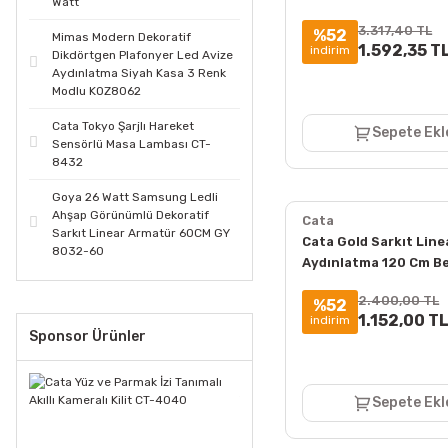
Watt
4000K ct-9061
3.317,40 TL
%52
Mimas Modern Dekoratif
1.592,35 T
indirim
Dikdörtgen Plafonyer Led Avize
Aydınlatma Siyah Kasa 3 Renk
Modlu KOZ8062
Cata Tokyo Şarjlı Hareket
Sepete Ekl
Sensörlü Masa Lambası CT-
8432
Goya 26 Watt Samsung Ledli
Ahşap Görünümlü Dekoratif
Cata
Sarkıt Linear Armatür 60CM GY
Cata Gold Sarkıt Line
8032-60
Aydınlatma 120 Cm Be
6400K ct-9081
2.400,00 TL
%52
1.152,00 T
indirim
Sponsor Ürünler
Sepete Ekl