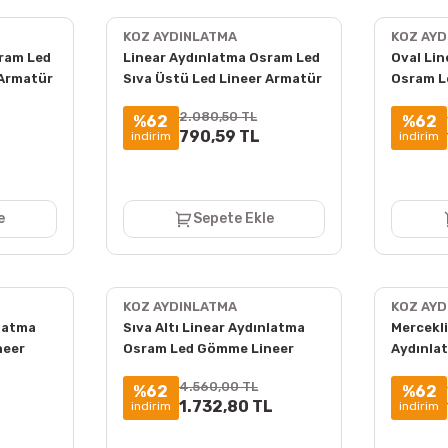
KOZ AYDINLATMA
KOZ AY
ram Led
Linear Aydınlatma Osram Led
Oval Li
 Armatür
Sıva Üstü Led Lineer Armatür
Osram L
5x5 Cm Kasa
Lineer 
2.080,50 TL
%62
%62
790,59 TL
indirim
indirim
e
Sepete Ekle
KOZ AYDINLATMA
KOZ AY
nlatma
Sıva Altı Linear Aydınlatma
Mercekli
neer
Osram Led Gömme Lineer
Aydınla
sa
Armatür 10x8x3 Cm Kasa
Üstü Li
4.560,00 TL
%62
%62
Kasa
1.732,80 TL
indirim
indirim