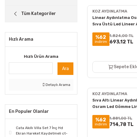
KOZ AYDINLATMA
Tüm Kategoriler
Linear Aydınlatma Os
Sıva Üstü Led Lineer
3x4 Cm Kasa
1.824,00 TL
%62
Hızlı Arama
693,12 TL
indirim
Hızlı Ürün Arama
Sepete Ekl
Ara
Detaylı Arama
KOZ AYDINLATMA
Sıva Altı Linear Aydı
Osram Led Gömme Li
En Populer Olanlar
Armatür 5x4x3 Cm Ka
1.881,00 TL
%62
714,78 TL
indirim
Cata Akıllı Villa Set 7 İnç Hd
Ekran Hareket Kaydetmeli ct-