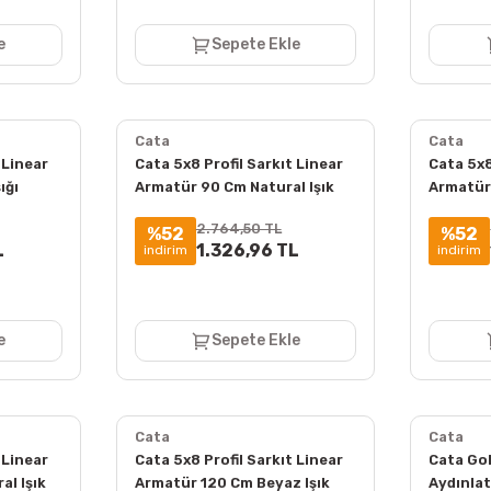
e
Sepete Ekle
Cata
Cata
 Linear
Cata 5x8 Profil Sarkıt Linear
Cata 5x8
ığı
Armatür 90 Cm Natural Işık
Armatür
4000K ct-9060
6400K 
2.764,50 TL
%52
%52
L
1.326,96 TL
indirim
indirim
e
Sepete Ekle
Cata
Cata
 Linear
Cata 5x8 Profil Sarkıt Linear
Cata Gol
al Işık
Armatür 120 Cm Beyaz Işık
Aydınlat