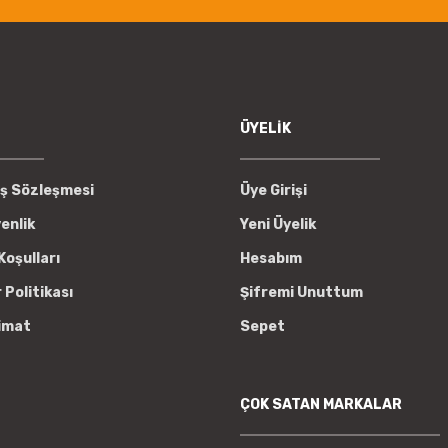
ÜYELİK
ış Sözleşmesi
Üye Girişi
venlik
Yeni Üyelik
Koşulları
Hesabım
r Politikası
Şifremi Unuttum
imat
Sepet
ÇOK SATAN MARKALAR