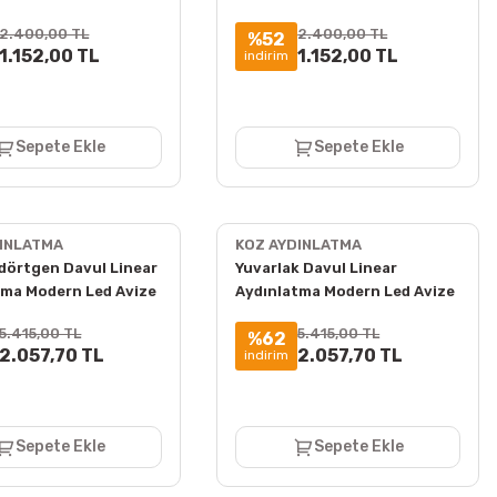
t-9081
Işık 4000K ct-9081
2.400,00 TL
2.400,00 TL
%52
1.152,00 TL
1.152,00 TL
indirim
Sepete Ekle
Sepete Ekle
DINLATMA
KOZ AYDINLATMA
kdörtgen Davul Linear
Yuvarlak Davul Linear
tma Modern Led Avize
Aydınlatma Modern Led Avize
Armatür
Lineer Armatür
5.415,00 TL
5.415,00 TL
%62
2.057,70 TL
2.057,70 TL
indirim
Sepete Ekle
Sepete Ekle