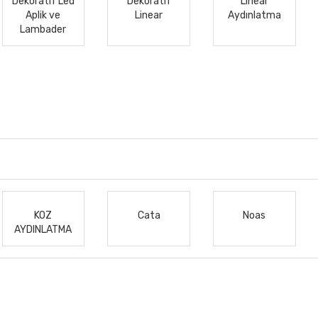
Dekoratif Led
Dekoratif
Linear
Aplik ve
Linear
Aydınlatma
Lambader
KOZ
Cata
Noas
AYDINLATMA