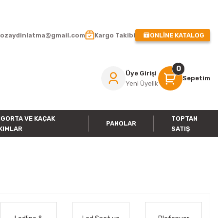
 !
ozaydinlatma@gmail.com
Kargo Takibi
ONLİNE KATALOG
0
Üye Girişi
Sepetim
Yeni Üyelik
IGORTA VE KAÇAK
TOPTAN
PANOLAR
KIMLAR
SATIŞ