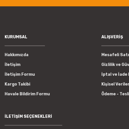
KURUMSAL
ALIŞVERİŞ
Hakkımızda
Mesafeli Sat
İletişim
Gizlilik ve Gü
İletişim Formu
İptal ve İade 
Kargo Takibi
Kişisel Verile
Havale Bildirim Formu
Ödeme - Tesl
İLETİŞİM SEÇENEKLERİ