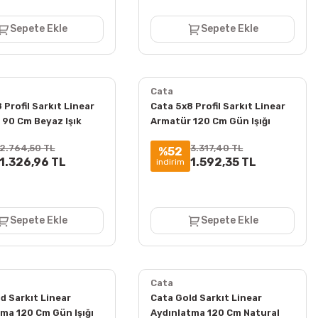
Sepete Ekle
Sepete Ekle
Cata
 Profil Sarkıt Linear
Cata 5x8 Profil Sarkıt Linear
 90 Cm Beyaz Işık
Armatür 120 Cm Gün Işığı
ct-9060
3000K ct-9061
2.764,50 TL
3.317,40 TL
%52
1.326,96 TL
1.592,35 TL
indirim
Sepete Ekle
Sepete Ekle
Cata
d Sarkıt Linear
Cata Gold Sarkıt Linear
ma 120 Cm Gün Işığı
Aydınlatma 120 Cm Natural