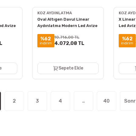
KOZ AYDINLATMA
KOZ AY
Oval Altıgen Davul Linear
X Linea
ed Avize
Aydınlatma Modern Led Avize
Led Avi
m Kasa
Lineer Armatür
10.716,00 TL
%62
%62
L
4.072,08 TL
indirim
indirim
Saçak Karma Işık Fla ...
Saçak Karma Işık Fla ...
Fiyat :
3.192,00 TL
Fiyat :
3.192,00 TL
İndirimli 1.755,60 TL
İndirimli 1.755,60 TL
e
Sepete Ekle
2
3
4
..
40