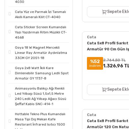
4030
Sepete Ekl
Cata Yüz ve Parmak İzi Tanımalı
Akıllı Kameralı Kilit CT-4040
Cata Sticker Screen Kumandalı
Yazı Yazdırmalı Ritim Müzikli CT-
Cata
4568
Cata 5x8 Profil Sarkıt
Goya 18 W Magnet Mercekli
Armatür 90 Cm Gün Iş
Linear Ray Armatür Aydınlatma
3000K ct-9060
33CM GY 2051-18
2.764,50 TL
%52
1.326,96 T
indirim
Goya 2x8 Watt İkili Kare
Dimlenebilir Samsung Ledli Spot
Armatür GY 1737-8
Animasyonlu Balıkçı Ağı Renkli
Sepete Ekl
Led Yılbaşı Süsü 1,5x1,5 Metre
240 Ledli Ağ Yılbaşı Ağacı Süsü
Şeffaf Kablo SNC-414-1
Hottable Tekno Plus Kumandalı
Cata
Masa Tipi Dış Mekan Kafe
Cata 5x8 Profil Sarkıt
Restorant İnfrared Isıtıcı 1500
Armatür 120 Cm Natur