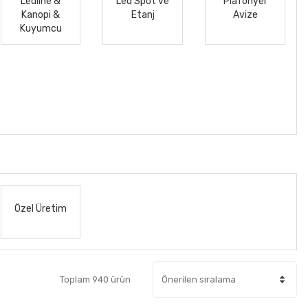
Ledline &
Led Spot ve
Plafonyer
Kanopi &
Etanj
Avize
Kuyumcu
Özel Üretim
Toplam 940 ürün