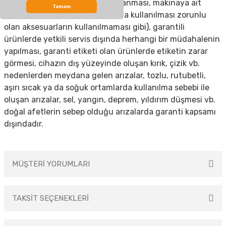
(elektrik kesilmesi, voltaj dalgalanması, makinaya ait
Tamam
olmayan aksesuar takılması yada kullanılması zorunlu
olan aksesuarların kullanılmaması gibi), garantili
ürünlerde yetkili servis dışında herhangi bir müdahalenin
yapılması, garanti etiketi olan ürünlerde etiketin zarar
görmesi, cihazın dış yüzeyinde oluşan kırık, çizik vb.
nedenlerden meydana gelen arızalar, tozlu, rutubetli,
aşırı sıcak ya da soğuk ortamlarda kullanılma sebebi ile
oluşan arızalar, sel, yangın, deprem, yıldırım düşmesi vb.
doğal afetlerin sebep olduğu arızalarda garanti kapsamı
dışındadır.
MÜŞTERİ YORUMLARI
TAKSİT SEÇENEKLERİ
HARİKA ÜRÜN, İŞÇİLİK VE HİZMET