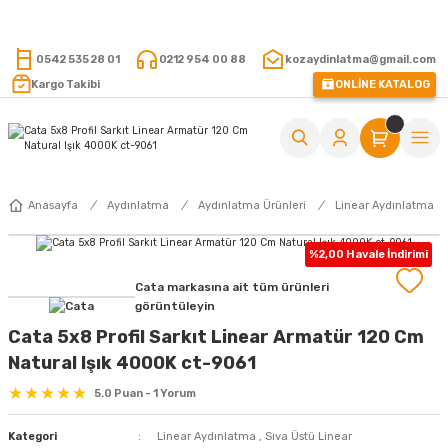
15.000 TL VE ÜZERİ ALIŞVERİŞLERİNİZDE KARGO ÜCRETSİZ !
0542 535 28 01
0212 954 00 88
kozaydinlatma@gmail.com
Kargo Takibi
ONLİNE KATALOG
Anasayfa
Aydınlatma
Aydınlatma Ürünleri
Linear Aydınlatma
%2,00 Havale İndirimi
Cata markasına ait tüm ürünleri
görüntüleyin
Cata 5x8 Profil Sarkıt Linear Armatür 120 Cm
Natural Işık 4000K ct-9061
5.0 Puan - 1 Yorum
Kategori
Linear Aydınlatma
,
Sıva Üstü Linear