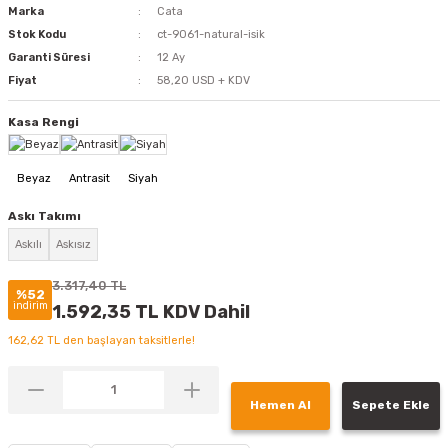
Marka
Cata
Stok Kodu
ct-9061-natural-isik
Garanti Süresi
12 Ay
Fiyat
58,20 USD + KDV
Kasa Rengi
Askı Takımı
Askılı
Askısız
3.317,40 TL
%52
indirim
1.592,35 TL KDV Dahil
162,62 TL den başlayan taksitlerle!
Hemen Al
Sepete Ekle