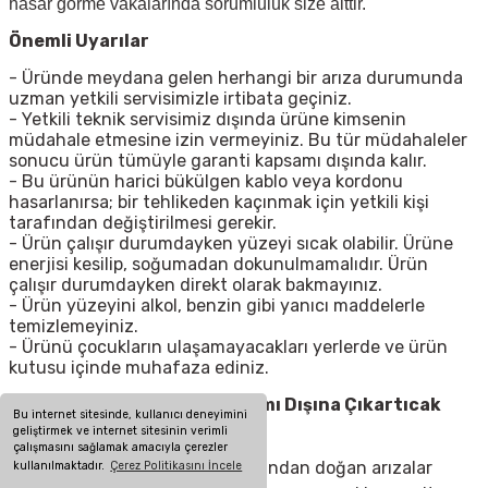
hasar görme vakalarında sorumluluk size aittir.
Önemli Uyarılar
- Üründe meydana gelen herhangi bir arıza durumunda
uzman yetkili servisimizle irtibata geçiniz.
- Yetkili teknik servisimiz dışında ürüne kimsenin
müdahale etmesine izin vermeyiniz. Bu tür müdahaleler
sonucu ürün tümüyle garanti kapsamı dışında kalır.
- Bu ürünün harici bükülgen kablo veya kordonu
hasarlanırsa; bir tehlikeden kaçınmak için yetkili kişi
tarafından değiştirilmesi gerekir.
- Ürün çalışır durumdayken yüzeyi sıcak olabilir. Ürüne
enerjisi kesilip, soğumadan dokunulmamalıdır. Ürün
çalışır durumdayken direkt olarak bakmayınız.
- Ürün yüzeyini alkol, benzin gibi yanıcı maddelerle
temizlemeyiniz.
- Ürünü çocukların ulaşamayacakları yerlerde ve ürün
kutusu içinde muhafaza ediniz.
Arızalı Ürünü Garanti Kapsamı Dışına Çıkartıcak
Bu internet sitesinde, kullanıcı deneyimini
Hatalar Nelerdir ?
geliştirmek ve internet sitesinin verimli
çalışmasını sağlamak amacıyla çerezler
Elektrik ve kullanıcının kullanımından doğan arızalar
kullanılmaktadır.
Çerez Politikasını İncele