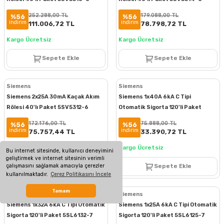
252.288,00 TL
179.088,00 TL
%56
%56
indirim
indirim
111.006,72 TL
78.798,72 TL
Kargo Ücretsiz
Kargo Ücretsiz
Sepete Ekle
Sepete Ekle
Siemens
Siemens
Siemens 2x25A 30mA Kaçak Akım
Siemens 1x40A 6kA C Tipi
Rölesi 40'lı Paket 5SV5312-6
Otomatik Sigorta 120'li Paket
5SL6140-7
172.176,00 TL
75.888,00 TL
%56
%56
indirim
indirim
75.757,44 TL
33.390,72 TL
Kargo Ücretsiz
Kargo Ücretsiz
Bu internet sitesinde, kullanıcı deneyimini
geliştirmek ve internet sitesinin verimli
çalışmasını sağlamak amacıyla çerezler
Sepete Ekle
Sepete Ekle
kullanılmaktadır.
Çerez Politikasını İncele
Tamam
Siemens
Siemens
Siemens 1x32A 6kA C Tipi Otomatik
Siemens 1x25A 6kA C Tipi Otomatik
Sigorta 120'li Paket 5SL6132-7
Sigorta 120'li Paket 5SL6125-7