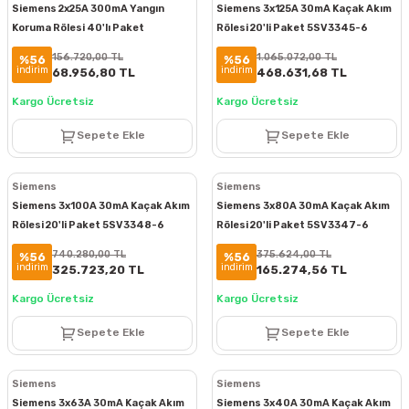
Siemens 2x25A 300mA Yangın
Siemens 3x125A 30mA Kaçak Akım
Koruma Rölesi 40'lı Paket
Rölesi 20'li Paket 5SV3345-6
5SV5612-6
156.720,00 TL
1.065.072,00 TL
%56
%56
indirim
indirim
68.956,80 TL
468.631,68 TL
Kargo Ücretsiz
Kargo Ücretsiz
Sepete Ekle
Sepete Ekle
Siemens
Siemens
Siemens 3x100A 30mA Kaçak Akım
Siemens 3x80A 30mA Kaçak Akım
Rölesi 20'li Paket 5SV3348-6
Rölesi 20'li Paket 5SV3347-6
740.280,00 TL
375.624,00 TL
%56
%56
indirim
indirim
325.723,20 TL
165.274,56 TL
Kargo Ücretsiz
Kargo Ücretsiz
Sepete Ekle
Sepete Ekle
Siemens
Siemens
Siemens 3x63A 30mA Kaçak Akım
Siemens 3x40A 30mA Kaçak Akım