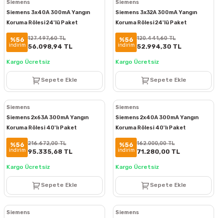
Siemens
Siemens
Siemens 3x40A 300mA Yangın
Siemens 3x32A 300mA Yangın
Koruma Rölesi 24'lü Paket
Koruma Rölesi 24'lü Paket
5SV5644-6
5SV5642-6
127.497,60 TL
120.441,60 TL
%56
%56
indirim
indirim
56.098,94 TL
52.994,30 TL
Kargo Ücretsiz
Kargo Ücretsiz
Sepete Ekle
Sepete Ekle
Siemens
Siemens
Siemens 2x63A 300mA Yangın
Siemens 2x40A 300mA Yangın
Koruma Rölesi 40'lı Paket
Koruma Rölesi 40'lı Paket
5SV5616-6
5SV5614-6
216.672,00 TL
162.000,00 TL
%56
%56
indirim
indirim
95.335,68 TL
71.280,00 TL
Kargo Ücretsiz
Kargo Ücretsiz
Sepete Ekle
Sepete Ekle
Siemens
Siemens