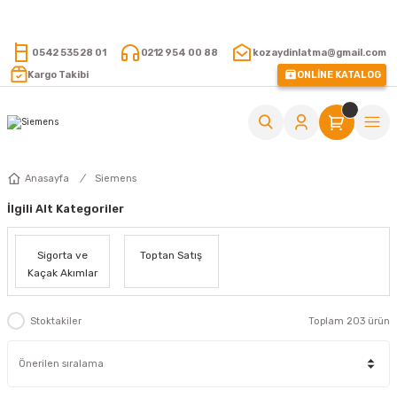
15.000 TL VE ÜZERİ ALIŞVERİŞLERİNİZDE KARGO ÜCRETSİZ !
0542 535 28 01
0212 954 00 88
kozaydinlatma@gmail.com
Kargo Takibi
ONLİNE KATALOG
Anasayfa
Siemens
İlgili Alt Kategoriler
Sigorta ve
Toptan Satış
Kaçak Akımlar
Stoktakiler
Toplam 203 ürün