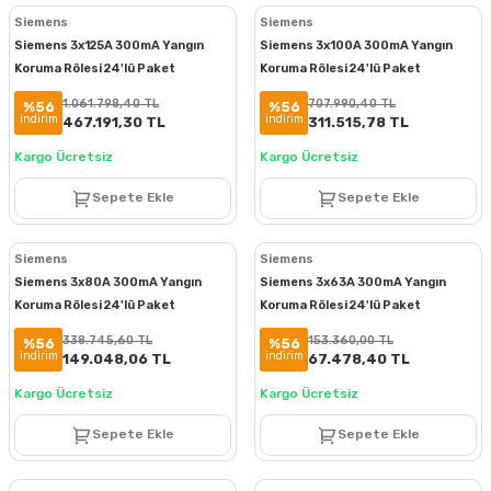
Siemens
Siemens
Siemens 3x125A 300mA Yangın
Siemens 3x100A 300mA Yangın
Koruma Rölesi 24'lü Paket
Koruma Rölesi 24'lü Paket
5SV3645-6
5SV3648-6
1.061.798,40 TL
707.990,40 TL
%56
%56
indirim
indirim
467.191,30 TL
311.515,78 TL
Kargo Ücretsiz
Kargo Ücretsiz
Sepete Ekle
Sepete Ekle
Siemens
Siemens
Siemens 3x80A 300mA Yangın
Siemens 3x63A 300mA Yangın
Koruma Rölesi 24'lü Paket
Koruma Rölesi 24'lü Paket
5SV3647-6
5SV5646-6
338.745,60 TL
153.360,00 TL
%56
%56
indirim
indirim
149.048,06 TL
67.478,40 TL
Kargo Ücretsiz
Kargo Ücretsiz
Sepete Ekle
Sepete Ekle