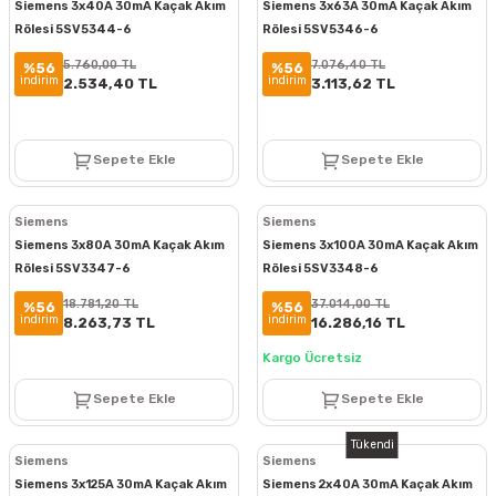
Siemens 3x40A 30mA Kaçak Akım
Siemens 3x63A 30mA Kaçak Akım
Rölesi 5SV5344-6
Rölesi 5SV5346-6
5.760,00 TL
7.076,40 TL
%56
%56
indirim
indirim
2.534,40 TL
3.113,62 TL
Sepete Ekle
Sepete Ekle
Siemens
Siemens
Siemens 3x80A 30mA Kaçak Akım
Siemens 3x100A 30mA Kaçak Akım
Rölesi 5SV3347-6
Rölesi 5SV3348-6
18.781,20 TL
37.014,00 TL
%56
%56
indirim
indirim
8.263,73 TL
16.286,16 TL
Kargo Ücretsiz
Sepete Ekle
Sepete Ekle
Tükendi
Siemens
Siemens
Siemens 3x125A 30mA Kaçak Akım
Siemens 2x40A 30mA Kaçak Akım