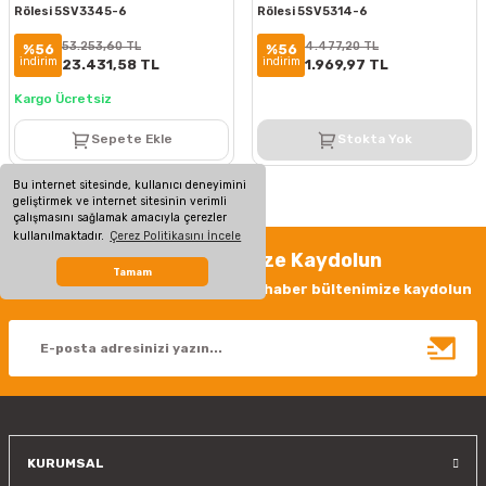
Rölesi 5SV3345-6
Rölesi 5SV5314-6
53.253,60 TL
4.477,20 TL
%56
%56
indirim
indirim
23.431,58 TL
1.969,97 TL
Kargo Ücretsiz
Sepete Ekle
Stokta Yok
Bu internet sitesinde, kullanıcı deneyimini
geliştirmek ve internet sitesinin verimli
çalışmasını sağlamak amacıyla çerezler
kullanılmaktadır.
Çerez Politikasını İncele
Haber Bültenimize Kaydolun
Tamam
Yeniliklerden haberdar olmak için haber bültenimize kaydolun
KURUMSAL