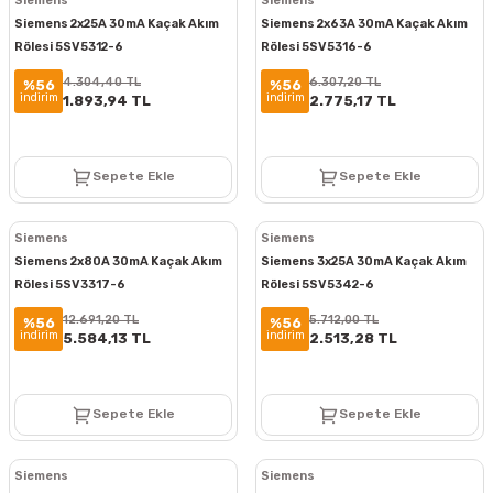
Siemens
Siemens
Siemens 2x25A 30mA Kaçak Akım
Siemens 2x63A 30mA Kaçak Akım
Rölesi 5SV5312-6
Rölesi 5SV5316-6
4.304,40 TL
6.307,20 TL
%56
%56
indirim
indirim
1.893,94 TL
2.775,17 TL
Sepete Ekle
Sepete Ekle
Siemens
Siemens
Siemens 2x80A 30mA Kaçak Akım
Siemens 3x25A 30mA Kaçak Akım
Rölesi 5SV3317-6
Rölesi 5SV5342-6
12.691,20 TL
5.712,00 TL
%56
%56
indirim
indirim
5.584,13 TL
2.513,28 TL
Sepete Ekle
Sepete Ekle
Siemens
Siemens