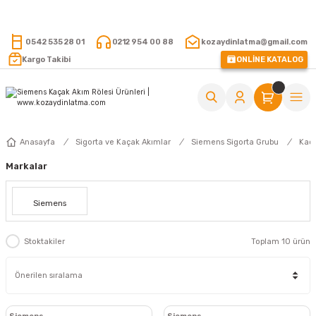
15.000 TL VE ÜZERİ ALIŞVERİŞLERİNİZDE KARGO ÜCRETSİZ !
0542 535 28 01
0212 954 00 88
kozaydinlatma@gmail.com
Kargo Takibi
ONLİNE KATALOG
Anasayfa
Sigorta ve Kaçak Akımlar
Siemens Sigorta Grubu
Kaça
Markalar
Siemens
Stoktakiler
Toplam 10 ürün