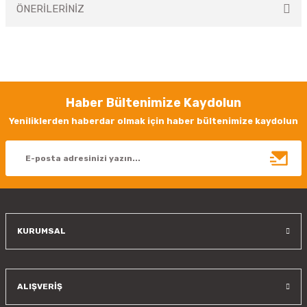
ÖNERİLERİNİZ
Yorum Yaz
Bu ürünün fiyat bilgisi, resim, ürün açıklamalarında ve diğer konularda
yetersiz gördüğünüz noktaları öneri formunu kullanarak tarafımıza
iletebilirsiniz.
Görüş ve önerileriniz için teşekkür ederiz.
Haber Bültenimize Kaydolun
Ürün resmi kalitesiz, bozuk veya görüntülenemiyor.
Yeniliklerden haberdar olmak için haber bültenimize kaydolun
Ürün açıklamasında eksik bilgiler bulunuyor.
Ürün bilgilerinde hatalar bulunuyor.
Ürün fiyatı diğer sitelerden daha pahalı.
Bu ürüne benzer farklı alternatifler olmalı.
KURUMSAL
Gönder
ALIŞVERİŞ