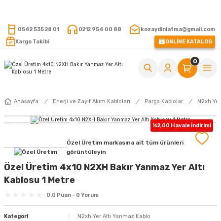
15.000 TL VE ÜZERİ ALIŞVERİŞLERİNİZDE KARGO ÜCRETSİZ !
0542 535 28 01
0212 954 00 88
kozaydinlatma@gmail.com
Kargo Takibi
ONLİNE KATALOG
0
Anasayfa
Enerji ve Zayıf Akım Kabloları
Parça Kablolar
N2xh Yer
%2,00 Havale İndirimi
Özel Üretim markasına ait tüm ürünleri
görüntüleyin
Özel Üretim 4x10 N2XH Bakır Yanmaz Yer Altı
Kablosu 1 Metre
0.0 Puan - 0 Yorum
Kategori
N2xh Yer Altı Yanmaz Kablo