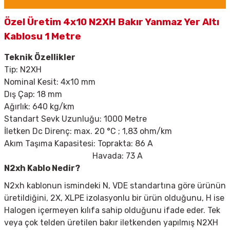
Özel Üretim 4x10 N2XH Bakır Yanmaz Yer Altı
Kablosu 1 Metre
Teknik Özellikler
Tip:
N2XH
Nominal Kesit: 4x10 mm
Dış Çap: 18 mm
Ağırlık: 640 kg/km
Standart Sevk Uzunluğu: 1000 Metre
İletken Dc Direnç: max. 20
°C ; 1,83 ohm/km
Akım Taşıma Kapasitesi: Toprakta: 86 A
Havada: 73 A
N2xh Kablo Nedir?
N2xh kablonun ismindeki N, VDE standartına göre ürünün
üretildiğini, 2X, XLPE izolasyonlu bir ürün olduğunu, H ise
Halogen içermeyen kılıfa sahip olduğunu ifade eder. Tek
veya çok telden üretilen bakır iletkenden yapılmış N2XH