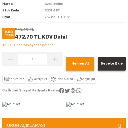
Marka
Özel Üretim
Stok Kodu
N2XH4101
Fiyat
787,83 TL + KDV
945,40 TL
%50
indirim
472,70 TL KDV Dahil
48,27 TL den başlayan taksitlerle!
Hemen Al
Sepete Ekle
Yorum Yaz
Tavsiye Et
Fiyat Alarmı
Karşılaştır
Bu Ürünü Sosyal Medyada Paylaş
ÜRÜN AÇIKLAMASI