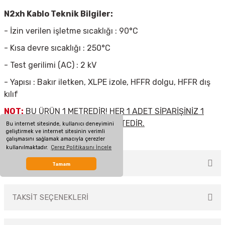
N2xh Kablo Teknik Bilgiler:
- İzin verilen işletme sıcaklığı : 90°C
- Kısa devre sıcaklığı : 250°C
- Test gerilimi (AC) : 2 kV
- Yapısı : Bakır iletken, XLPE izole, HFFR dolgu, HFFR dış
kılıf
NOT:
BU ÜRÜN 1 METREDİR! HER 1 ADET SİPARİŞİNİZ 1
METRE KABLOYA DENK GELMEKTEDİR.
Bu internet sitesinde, kullanıcı deneyimini
geliştirmek ve internet sitesinin verimli
çalışmasını sağlamak amacıyla çerezler
kullanılmaktadır.
Çerez Politikasını İncele
MÜŞTERİ YORUMLARI
Tamam
TAKSİT SEÇENEKLERİ
Bu ürüne ilk yorumu siz yapın!