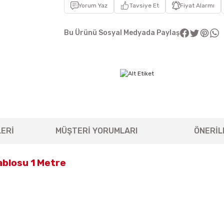
Yorum Yaz
Tavsiye Et
Fiyat Alarmı
Bu Ürünü Sosyal Medyada Paylaş
ERİ
MÜŞTERİ YORUMLARI
ÖNERİL
ablosu 1 Metre