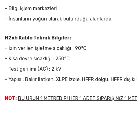
- Bilgi işlem merkezleri
- İnsanların yoğun olarak bulunduğu alanlarda
N2xh Kablo Teknik Bilgiler:
- İzin verilen işletme sıcaklığı : 90°C
- Kısa devre sıcaklığı : 250°C
- Test gerilimi (AC) : 2 kV
- Yapısı : Bakır iletken, XLPE izole, HFFR dolgu, HFFR dış kıl
NOT:
BU ÜRÜN 1 METREDİR! HER 1 ADET SİPARİŞİNİZ 1 M
Bu ürünün fiyat bilgisi, resim, ürün açıklamalarında ve diğer konularda
Görüş ve önerileriniz için teşekkür ederiz.