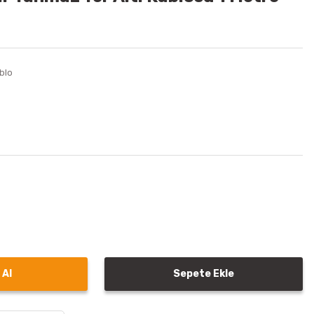
blo
 Al
Sepete Ekle