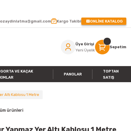
 !
ozaydinlatma@gmail.com
Kargo Takibi
ONLİNE KATALOG
Üye Girişi
Sepetim
Yeni Üyelik
IGORTA VE KAÇAK
TOPTAN
PANOLAR
KIMLAR
SATIŞ
r Altı Kablosu 1 Metre
tüm ürünleri
r Yanmaz Yer Altı Kablosu 1 Metre