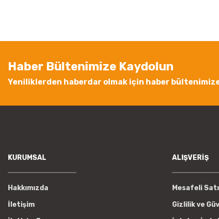
Ürün resmi kalitesiz, bozuk veya görüntülenemiyor.
Ürün açıklamasında eksik bilgiler bulunuyor.
Ürün bilgilerinde hatalar bulunuyor.
Ürün fiyatı diğer sitelerden daha pahalı.
Haber Bültenimize Kaydolun
Bu ürüne benzer farklı alternatifler olmalı.
Yeniliklerden haberdar olmak için haber bültenimiz
KURUMSAL
ALIŞVERİŞ
Hakkımızda
Mesafeli Sat
İletişim
Gizlilik ve Gü