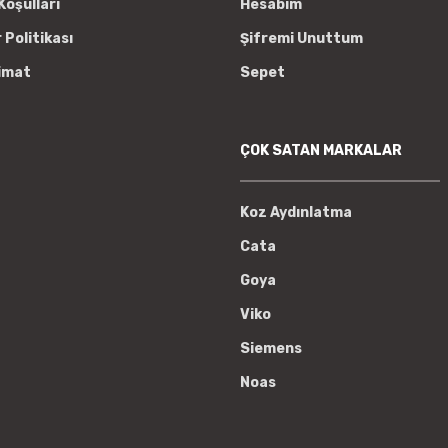
Koşulları
Hesabım
r Politikası
Şifremi Unuttum
imat
Sepet
ÇOK SATAN MARKALAR
Koz Aydınlatma
Cata
Goya
Viko
Siemens
Noas