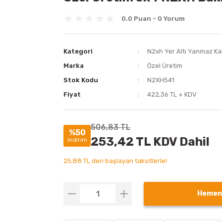
0.0 Puan - 0 Yorum
Kategori
N2xh Yer Altı Yanmaz Ka
Marka
Özel Üretim
Stok Kodu
N2XH541
Fiyat
422,36 TL + KDV
506,83 TL
%50
253,42 TL KDV Dahil
indirim
25,88 TL den başlayan taksitlerle!
Hemen