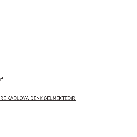
ıf
ETRE KABLOYA DENK GELMEKTEDİR.
 yetersiz gördüğünüz noktaları öneri formunu kullanarak tarafımıza iletebil
Bu ürüne ilk yorumu siz yapın!