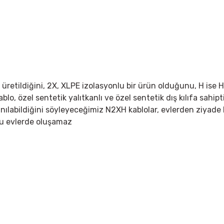
retildiğini, 2X, XLPE izolasyonlu bir ürün olduğunu, H ise 
lo, özel sentetik yalıtkanlı ve özel sentetik dış kılıfa sahip
nılabildiğini söyleyeceğimiz N2XH kablolar, evlerden ziyade b
mu evlerde oluşamaz