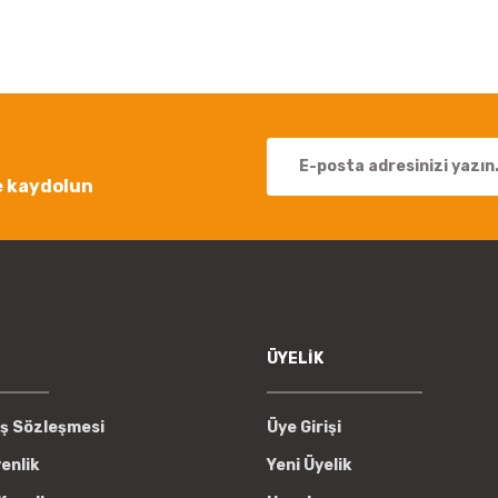
Yorum Yaz
e kaydolun
Gönder
ÜYELİK
ış Sözleşmesi
Üye Girişi
venlik
Yeni Üyelik