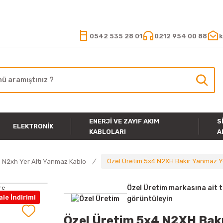
15.000 TL VE ÜZERİ ALIŞVERİŞLERİNİZDE KARGO ÜCRETSİZ
0542 535 28 01
0212 954 00 88
k
ENERJI VE ZAYIF AKIM
S
ELEKTRONIK
KABLOLARI
A
Özel Üretim 5x4 N2XH Bakır Yanmaz Ye
N2xh Yer Altı Yanmaz Kablo
Özel Üretim markasına ait 
le İndirimi
görüntüleyin
Özel Üretim 5x4 N2XH Bakı