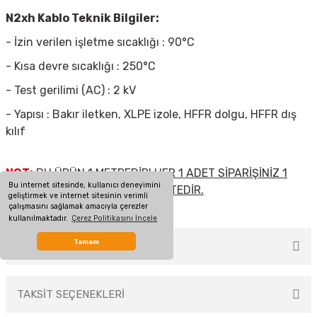
N2xh Kablo Teknik Bilgiler:
- İzin verilen işletme sıcaklığı : 90°C
- Kısa devre sıcaklığı : 250°C
- Test gerilimi (AC) : 2 kV
- Yapısı : Bakır iletken, XLPE izole, HFFR dolgu, HFFR dış
kılıf
NOT:
BU ÜRÜN 1 METREDİR! HER 1 ADET SİPARİŞİNİZ 1
Bu internet sitesinde, kullanıcı deneyimini
METRE KABLOYA DENK GELMEKTEDİR.
geliştirmek ve internet sitesinin verimli
çalışmasını sağlamak amacıyla çerezler
kullanılmaktadır.
Çerez Politikasını İncele
Tamam
MÜŞTERİ YORUMLARI
TAKSİT SEÇENEKLERİ
Bu ürüne ilk yorumu siz yapın!