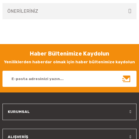
ÖNERİLERİNİZ
Yorum Yaz
Bu ürünün fiyat bilgisi, resim, ürün açıklamalarında ve diğer konularda
yetersiz gördüğünüz noktaları öneri formunu kullanarak tarafımıza
iletebilirsiniz.
Görüş ve önerileriniz için teşekkür ederiz.
Haber Bültenimize Kaydolun
Ürün resmi kalitesiz, bozuk veya görüntülenemiyor.
Yeniliklerden haberdar olmak için haber bültenimize kaydolun
Ürün açıklamasında eksik bilgiler bulunuyor.
Ürün bilgilerinde hatalar bulunuyor.
Ürün fiyatı diğer sitelerden daha pahalı.
Bu ürüne benzer farklı alternatifler olmalı.
KURUMSAL
Gönder
ALIŞVERİŞ