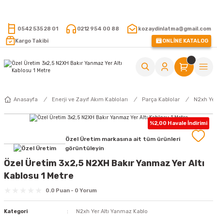
15.000 TL VE ÜZERİ ALIŞVERİŞLERİNİZDE KARGO ÜCRETSİZ !
0542 535 28 01
0212 954 00 88
kozaydinlatma@gmail.com
Kargo Takibi
ONLİNE KATALOG
Anasayfa
Enerji ve Zayıf Akım Kabloları
Parça Kablolar
N2xh Yer
%2,00 Havale İndirimi
Özel Üretim markasına ait tüm ürünleri
görüntüleyin
Özel Üretim 3x2,5 N2XH Bakır Yanmaz Yer Altı
Kablosu 1 Metre
0.0 Puan - 0 Yorum
Kategori
N2xh Yer Altı Yanmaz Kablo