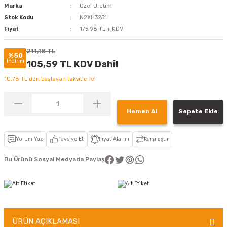
Marka
Özel Üretim
Stok Kodu
N2XH3251
Fiyat
175,98 TL + KDV
211,18 TL
%50
indirim
105,59 TL KDV Dahil
10,78 TL den başlayan taksitlerle!
Hemen Al
Sepete Ekle
Yorum Yaz
Tavsiye Et
Fiyat Alarmı
Karşılaştır
Bu Ürünü Sosyal Medyada Paylaş
ÜRÜN AÇIKLAMASI