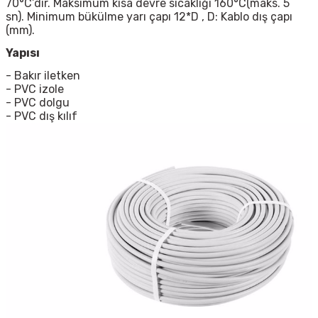
70°C’dir. Maksimum kısa devre sıcaklığı 160°C(maks. 5
sn).
Minimum bükülme yarı çapı 12*D , D: Kablo dış çapı
(mm).
Yapısı
-
Bakır iletken
-
PVC izole
-
PVC dolgu
-
PVC dış kılıf