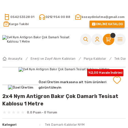
15.000 TL VE ÜZERİ ALIŞVERİŞLERİNİZDE KARGO ÜCRETSİZ !
0542 535 28 01
0212 954 00 88
kozaydinlatma@gmail.com
Kargo Takibi
ONLİNE KATALOG
Anasayfa
Enerji ve Zayıf Akım Kabloları
Parça Kablolar
Tek Dama
%2,00 Havale İndirimi
Özel Üretim markasına ait tüm ürünleri
görüntüleyin
2x4 Nym Antigron Bakır Çok Damarlı Tesisat
Kablosu 1 Metre
0.0 Puan - 0 Yorum
Kategori
Tek Damarlı Kablolar NYM