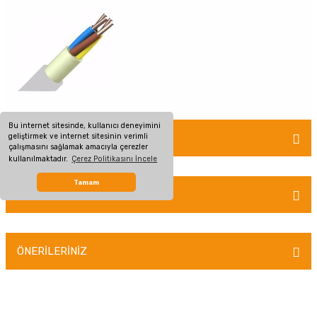
Bu internet sitesinde, kullanıcı deneyimini
geliştirmek ve internet sitesinin verimli
MÜŞTERİ YORUMLARI
çalışmasını sağlamak amacıyla çerezler
kullanılmaktadır.
Çerez Politikasını İncele
Tamam
TAKSİT SEÇENEKLERİ
Bu ürüne ilk yorumu siz yapın!
Yorum Yaz
ÖNERİLERİNİZ
Bu ürünün fiyat bilgisi, resim, ürün açıklamalarında ve diğer konularda
yetersiz gördüğünüz noktaları öneri formunu kullanarak tarafımıza
iletebilirsiniz.