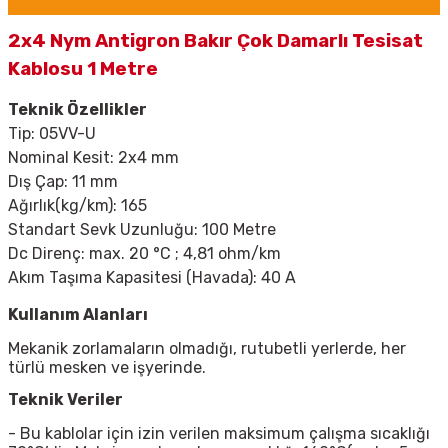
2x4 Nym Antigron Bakır Çok Damarlı Tesisat
Kablosu 1 Metre
Teknik Özellikler
Tip:
05VV-U
Nominal Kesit: 2x4 mm
Dış Çap: 11 mm
Ağırlık(kg/km): 165
Standart Sevk Uzunluğu: 100 Metre
Dc Direnç: max. 20
°C ; 4,81 ohm/km
Akım Taşıma Kapasitesi (Havada): 40 A
Kullanım Alanları
Mekanik zorlamaların olmadığı, rutubetli yerlerde, her
türlü mesken ve işyerinde.
Teknik Veriler
- Bu kablolar için izin verilen maksimum çalışma sıcaklığı