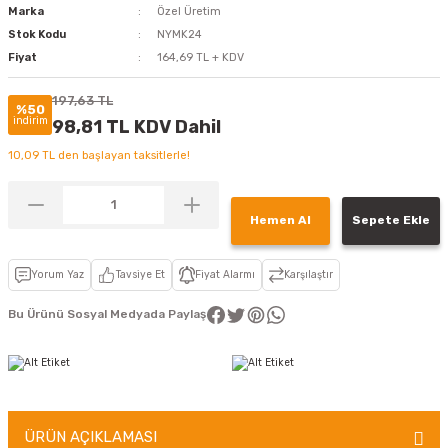
Marka
Özel Üretim
Stok Kodu
NYMK24
Fiyat
164,69 TL + KDV
197,63 TL
%50
indirim
98,81 TL KDV Dahil
10,09 TL den başlayan taksitlerle!
Hemen Al
Sepete Ekle
Yorum Yaz
Tavsiye Et
Fiyat Alarmı
Karşılaştır
Bu Ürünü Sosyal Medyada Paylaş
ÜRÜN AÇIKLAMASI