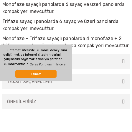
Monofaze sayaçlı panolarda 6 sayaç ve üzeri panolarda
kompak yeri mevcuttur.
Trifaze sayaçlı panolarda 6 sayaç ve üzeri panolarda
kompak yeri mevcuttur.
Monofaze – Trifaze sayaçlı panolarda 4 monofaze + 2
trifaze sayaçlı ve üzeri panolarda kompak yeri mevcuttur.
Bu internet sitesinde, kullanıcı deneyimini
geliştirmek ve internet sitesinin verimli
çalışmasını sağlamak amacıyla çerezler
MÜŞTERİ YORUMLARI
kullanılmaktadır.
Çerez Politikasını İncele
Tamam
TAKSİT SEÇENEKLERİ
Bu ürüne ilk yorumu siz yapın!
ÖNERİLERİNİZ
Yorum Yaz
Bu ürünün fiyat bilgisi, resim, ürün açıklamalarında ve diğer konularda
yetersiz gördüğünüz noktaları öneri formunu kullanarak tarafımıza
iletebilirsiniz.