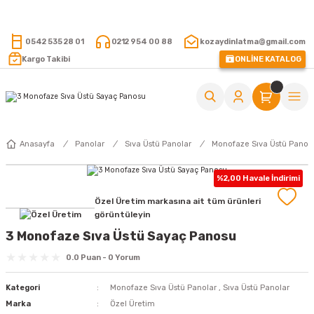
15.000 TL VE ÜZERİ ALIŞVERİŞLERİNİZDE KARGO ÜCRETSİZ !
0542 535 28 01
0212 954 00 88
kozaydinlatma@gmail.com
Kargo Takibi
ONLİNE KATALOG
Anasayfa
Panolar
Sıva Üstü Panolar
Monofaze Sıva Üstü Panol
%2,00 Havale İndirimi
Özel Üretim markasına ait tüm ürünleri
görüntüleyin
3 Monofaze Sıva Üstü Sayaç Panosu
0.0 Puan - 0 Yorum
Kategori
Monofaze Sıva Üstü Panolar
,
Sıva Üstü Panolar
Marka
Özel Üretim