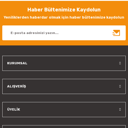
Görüş ve önerileriniz için teşekkür ederiz.
Haber Bültenimize Kaydolun
Ürün resmi kalitesiz, bozuk veya görüntülenemiyor.
Yeniliklerden haberdar olmak için haber bültenimize kaydolun
Ürün açıklamasında eksik bilgiler bulunuyor.
Ürün bilgilerinde hatalar bulunuyor.
Ürün fiyatı diğer sitelerden daha pahalı.
Bu ürüne benzer farklı alternatifler olmalı.
KURUMSAL
Gönder
ALIŞVERİŞ
ÜYELİK