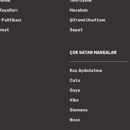
venlik
Yeni Üyelik
Koşulları
Hesabım
r Politikası
Şifremi Unuttum
imat
Sepet
ÇOK SATAN MARKALAR
Koz Aydınlatma
Cata
Goya
Viko
Siemens
Noas