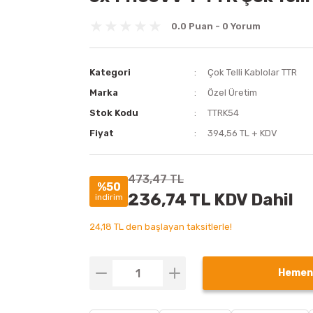
0.0 Puan - 0 Yorum
Kategori
Çok Telli Kablolar TTR
Marka
Özel Üretim
Stok Kodu
TTRK54
Fiyat
394,56 TL + KDV
473,47 TL
%50
236,74 TL KDV Dahil
indirim
24,18 TL den başlayan taksitlerle!
Hemen