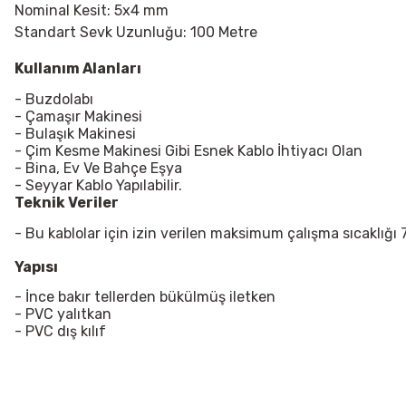
Nominal Kesit: 5x4 mm
Standart Sevk Uzunluğu: 100 Metre
Kullanım Alanları
- Buzdolabı
- Çamaşır Makinesi
- Bulaşık Makinesi
- Çim Kesme Makinesi Gibi Esnek Kablo İhtiyacı Olan
- Bina, Ev Ve Bahçe Eşya
- Seyyar Kablo Yapılabilir.
Teknik Veriler
- Bu kablolar için izin verilen maksimum çalışma sıcaklığı 
Yapısı
- İnce bakır tellerden bükülmüş iletken
- PVC yalıtkan
- PVC dış kılıf
Bu ürünün fiyat bilgisi, resim, ürün açıklamalarında ve diğer konularda