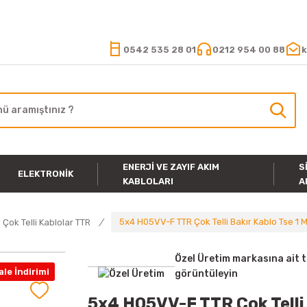
15.000 TL VE ÜZERİ ALIŞVERİŞLERİNİZDE KARGO ÜCRETSİZ
0542 535 28 01
0212 954 00 88
k
ENERJI VE ZAYIF AKIM
S
ELEKTRONIK
KABLOLARI
A
5x4 H05VV-F TTR Çok Telli Bakır Kablo Tse 1 
Çok Telli Kablolar TTR
Özel Üretim markasına ait 
le İndirimi
görüntüleyin
5x4 H05VV-F TTR Çok Telli 