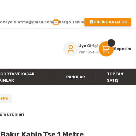
 !
ozaydinlatma@gmail.com
Kargo Takibi
ONLİNE KATALOG
Üye Girişi
Sepetim
Yeni Üyelik
IGORTA VE KAÇAK
TOPTAN
PANOLAR
KIMLAR
SATIŞ
Metre
tüm ürünleri
Bakır Kablo Tse 1 Metre