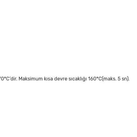
70°C’dir. Maksimum kısa devre sıcaklığı 160°C(maks. 5 sn).
 yetersiz gördüğünüz noktaları öneri formunu kullanarak tarafımıza iletebil