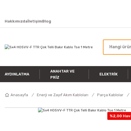
Hakkımızda
İletişim
Blog
ANAHTAR VE
AYDINLATMA
ELEKTRIK
PRIZ
Anasayfa
Enerji ve Zayıf Akım Kabloları
Parça Kablolar
%2,00 Hava