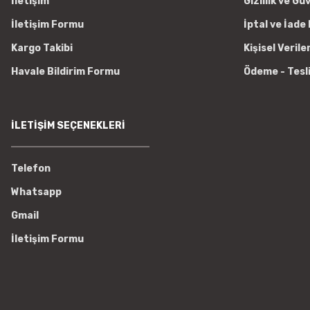
İletişim
Gizlilik ve Gü
İletişim Formu
İptal ve İade 
Kargo Takibi
Kişisel Verile
Havale Bildirim Formu
Ödeme - Tesl
İLETİŞİM SEÇENEKLERİ
Telefon
Whatsapp
Gmail
İletişim Formu