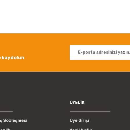
Bu ürüne ilk yorumu siz yapın!
Yorum Yaz
e kaydolun
Gönder
ÜYELİK
ış Sözleşmesi
Üye Girişi