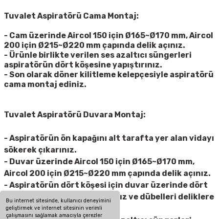
Tuvalet Aspiratörü Cama Montaj:
- Cam üzerinde Aircol 150 için Ø165~Ø170 mm, Aircol
200 için Ø215~Ø220 mm çapında delik açınız.
- Ürünle birlikte verilen ses azaltıcı süngerleri
aspiratörün dört köşesine yapıştırınız.
- Son olarak döner kilitleme kelepçesiyle aspiratörü
cama montaj ediniz.
Tuvalet Aspiratörü Duvara Montaj:
- Aspiratörün ön kapağını alt tarafta yer alan vidayı
sökerek çıkarınız.
- Duvar üzerinde Aircol 150 için Ø165~Ø170 mm,
Aircol 200 için Ø215~Ø220 mm çapında delik açınız.
- Aspiratörün dört köşesi için duvar üzerinde dört
adet Ø6 mm dübel deliği açınız ve dübelleri deliklere
Bu internet sitesinde, kullanıcı deneyimini
yerleştiriniz.
geliştirmek ve internet sitesinin verimli
çalışmasını sağlamak amacıyla çerezler