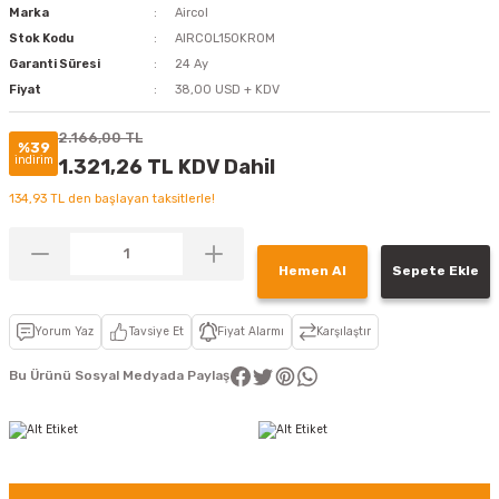
Marka
Aircol
Stok Kodu
AIRCOL150KROM
Garanti Süresi
24 Ay
Fiyat
38,00 USD + KDV
2.166,00 TL
%39
indirim
1.321,26 TL KDV Dahil
134,93 TL den başlayan taksitlerle!
Hemen Al
Sepete Ekle
Yorum Yaz
Tavsiye Et
Fiyat Alarmı
Karşılaştır
Bu Ürünü Sosyal Medyada Paylaş