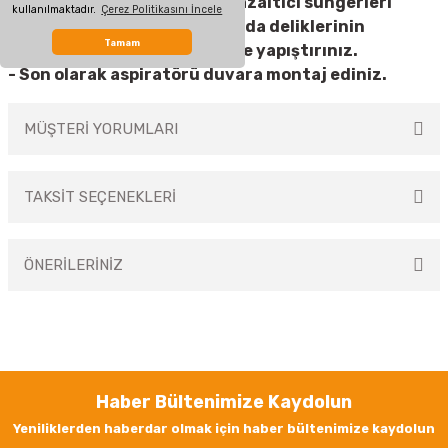
- Ürünle birlikte verilen ses azaltıcı süngerleri
kullanılmaktadır.
Çerez Politikasını İncele
aspiratörün dört köşesine vida deliklerinin
Tamam
üstlerine gelmeyecek şekilde yapıştırınız.
- Son olarak aspiratörü duvara montaj ediniz.
MÜŞTERİ YORUMLARI
TAKSİT SEÇENEKLERİ
Bu ürüne ilk yorumu siz yapın!
ÖNERİLERİNİZ
Yorum Yaz
Bu ürünün fiyat bilgisi, resim, ürün açıklamalarında ve diğer konularda
yetersiz gördüğünüz noktaları öneri formunu kullanarak tarafımıza
iletebilirsiniz.
Görüş ve önerileriniz için teşekkür ederiz.
Haber Bültenimize Kaydolun
Ürün resmi kalitesiz, bozuk veya görüntülenemiyor.
Yeniliklerden haberdar olmak için haber bültenimize kaydolun