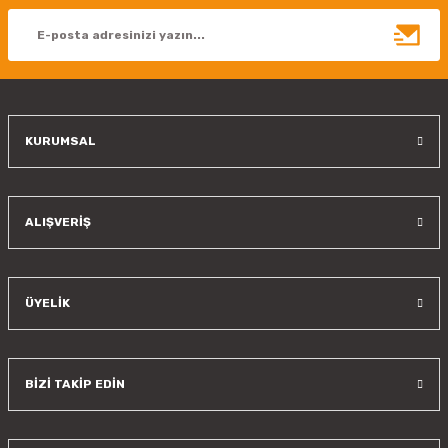
Ürün açıklamasında eksik bilgiler bulunuyor.
Ürün bilgilerinde hatalar bulunuyor.
Ürün fiyatı diğer sitelerden daha pahalı.
Bu ürüne benzer farklı alternatifler olmalı.
KURUMSAL
Gönder
ALIŞVERİŞ
ÜYELİK
BİZİ TAKİP EDİN