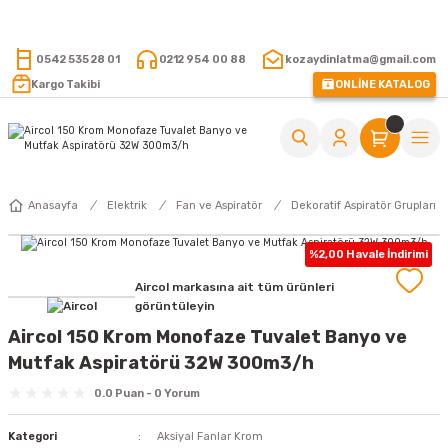
15.000 TL VE ÜZERİ ALIŞVERİŞLERİNİZDE KARGO ÜCRETSİZ !
0542 535 28 01
0212 954 00 88
kozaydinlatma@gmail.com
Kargo Takibi
ONLİNE KATALOG
Anasayfa
Elektrik
Fan ve Aspiratör
Dekoratif Aspiratör Grupları
%2,00 Havale İndirimi
Aircol markasına ait tüm ürünleri
görüntüleyin
Aircol 150 Krom Monofaze Tuvalet Banyo ve
Mutfak Aspiratörü 32W 300m3/h
0.0 Puan - 0 Yorum
Kategori
Aksiyal Fanlar Krom