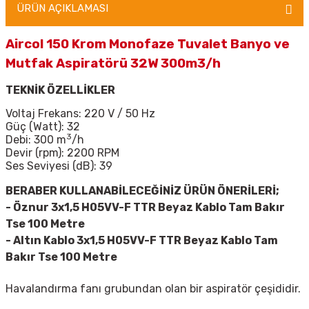
ÜRÜN AÇIKLAMASI
Aircol 150 Krom Monofaze Tuvalet Banyo ve
Mutfak Aspiratörü 32W 300m3/h
TEKNİK ÖZELLİKLER
Voltaj Frekans: 220 V / 50 Hz
Güç (Watt): 32
3
Debi: 300 m
/h
Devir (rpm): 2200 RPM
Ses Seviyesi (dB): 39
BERABER KULLANABİLECEĞİNİZ ÜRÜN ÖNERİLERİ;
- Öznur 3x1,5 H05VV-F TTR Beyaz Kablo Tam Bakır
Tse 100 Metre
-
Altın Kablo 3x1,5 H05VV-F TTR Beyaz Kablo Tam
Bakır Tse 100 Metre
Havalandırma fanı grubundan olan bir aspiratör çeşididir.