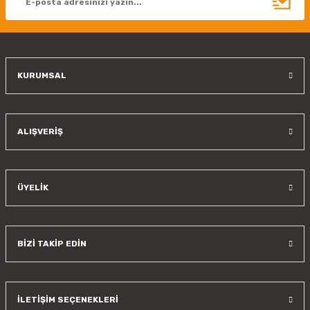
Ürün fiyatı diğer sitelerden daha pahalı.
Bu ürüne benzer farklı alternatifler olmalı.
KURUMSAL
Gönder
ALIŞVERİŞ
ÜYELİK
BİZİ TAKİP EDİN
İLETİŞİM SEÇENEKLERİ