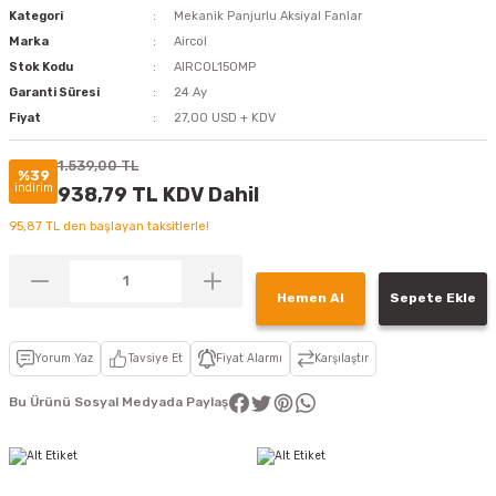
Kategori
Mekanik Panjurlu Aksiyal Fanlar
Marka
Aircol
Stok Kodu
AIRCOL150MP
Garanti Süresi
24 Ay
Fiyat
27,00 USD + KDV
1.539,00 TL
%39
indirim
938,79 TL KDV Dahil
95,87 TL den başlayan taksitlerle!
Hemen Al
Sepete Ekle
Yorum Yaz
Tavsiye Et
Fiyat Alarmı
Karşılaştır
Bu Ürünü Sosyal Medyada Paylaş