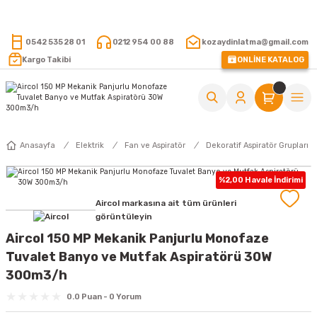
15.000 TL VE ÜZERİ ALIŞVERİŞLERİNİZDE KARGO ÜCRETSİZ !
0542 535 28 01
0212 954 00 88
kozaydinlatma@gmail.com
Kargo Takibi
ONLİNE KATALOG
Anasayfa
Elektrik
Fan ve Aspiratör
Dekoratif Aspiratör Grupları
%2,00 Havale İndirimi
Aircol markasına ait tüm ürünleri
görüntüleyin
Aircol 150 MP Mekanik Panjurlu Monofaze
Tuvalet Banyo ve Mutfak Aspiratörü 30W
300m3/h
0.0 Puan - 0 Yorum