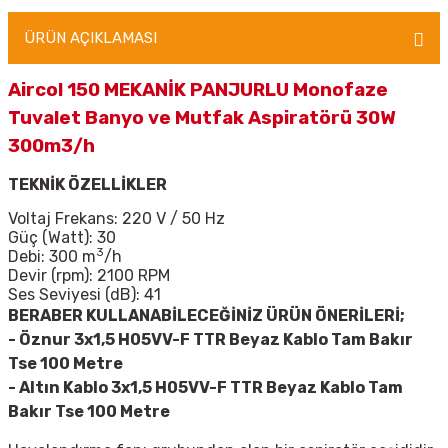
ÜRÜN AÇIKLAMASI
Aircol 150 MEKANİK PANJURLU Monofaze
Tuvalet Banyo ve Mutfak Aspiratörü 30W
300m3/h
TEKNİK ÖZELLİKLER
Voltaj Frekans: 220 V / 50 Hz
Güç (Watt): 30
3
Debi: 300 m
/h
Devir (rpm): 2100 RPM
Ses Seviyesi (dB): 41
BERABER KULLANABİLECEĞİNİZ ÜRÜN ÖNERİLERİ;
- Öznur 3x1,5 H05VV-F TTR Beyaz Kablo Tam Bakır
Tse 100 Metre
-
Altın Kablo 3x1,5 H05VV-F TTR Beyaz Kablo Tam
Bakır Tse 100 Metre