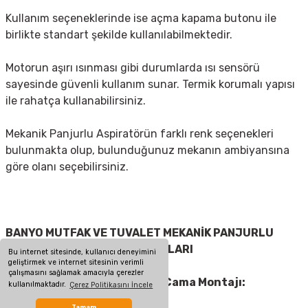
Kullanım seçeneklerinde ise açma kapama butonu ile
birlikte standart şekilde kullanılabilmektedir.
Motorun aşırı ısınması gibi durumlarda ısı sensörü
sayesinde güvenli kullanım sunar. Termik korumalı yapısı
ile rahatça kullanabilirsiniz.
Mekanik Panjurlu Aspiratörün farklı renk seçenekleri
bulunmakta olup, bulunduğunuz mekanın ambiyansına
göre olanı seçebilirsiniz.
BANYO MUTFAK VE TUVALET MEKANİK PANJURLU
ASPİRATÖR KURULUM AŞAMALARI
Bu internet sitesinde, kullanıcı deneyimini
geliştirmek ve internet sitesinin verimli
çalışmasını sağlamak amacıyla çerezler
Mekanik Panjurlu Aspiratör Cama Montajı:
kullanılmaktadır.
Çerez Politikasını İncele
Tamam