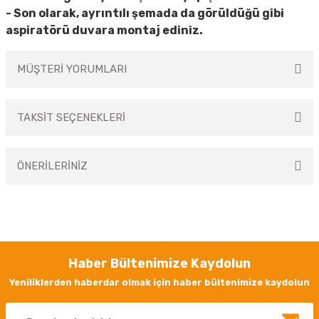
- Son olarak, ayrıntılı şemada da görüldüğü gibi
aspiratörü duvara montaj ediniz.
MÜŞTERİ YORUMLARI
TAKSİT SEÇENEKLERİ
Bu ürüne ilk yorumu siz yapın!
ÖNERİLERİNİZ
Yorum Yaz
Bu ürünün fiyat bilgisi, resim, ürün açıklamalarında ve diğer konularda
yetersiz gördüğünüz noktaları öneri formunu kullanarak tarafımıza
iletebilirsiniz.
Görüş ve önerileriniz için teşekkür ederiz.
Haber Bültenimize Kaydolun
Ürün resmi kalitesiz, bozuk veya görüntülenemiyor.
Yeniliklerden haberdar olmak için haber bültenimize kaydolun
Ürün açıklamasında eksik bilgiler bulunuyor.
Ürün bilgilerinde hatalar bulunuyor.