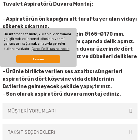
Tuvalet Aspiratörü Duvara Montaj:
- Aspiratörün ön kapağını alt tarafta yer alan vidayı
sökerek çıkarınız.
- Duvar üzerinde Aircol 150 için Ø165~Ø170 mm,
Bu internet sitesinde, kullanıcı deneyimini
geliştirmek ve internet sitesinin verimli
Aircol 200 için Ø215~Ø220 mm çapında delik açınız.
çalışmasını sağlamak amacıyla çerezler
- Aspiratörün dört köşesi için duvar üzerinde dört
kullanılmaktadır.
Çerez Politikasını İncele
adet Ø6 mm dübel deliği açınız ve dübelleri deliklere
Tamam
yerleştiriniz.
- Ürünle birlikte verilen ses azaltıcı süngerleri
aspiratörün dört köşesine vida deliklerinin
üstlerine gelmeyecek şekilde yapıştırınız.
- Son olarak aspiratörü duvara montaj ediniz.
MÜŞTERİ YORUMLARI
TAKSİT SEÇENEKLERİ
Bu ürüne ilk yorumu siz yapın!