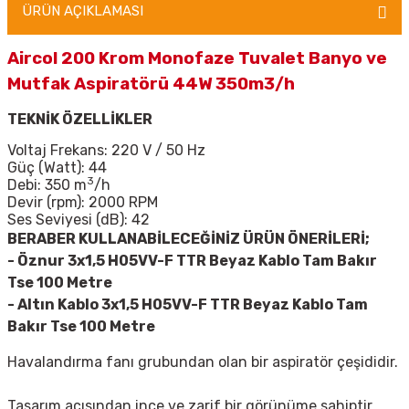
ÜRÜN AÇIKLAMASI
Aircol 200 Krom Monofaze Tuvalet Banyo ve
Mutfak Aspiratörü 44W 350m3/h
TEKNİK ÖZELLİKLER
Voltaj Frekans: 220 V / 50 Hz
Güç (Watt): 44
3
Debi: 350 m
/h
Devir (rpm): 2000 RPM
Ses Seviyesi (dB): 42
BERABER KULLANABİLECEĞİNİZ ÜRÜN ÖNERİLERİ;
- Öznur 3x1,5 H05VV-F TTR Beyaz Kablo Tam Bakır
Tse 100 Metre
-
Altın Kablo 3x1,5 H05VV-F TTR Beyaz Kablo Tam
Bakır Tse 100 Metre
Havalandırma fanı grubundan olan bir aspiratör çeşididir.
Tasarım açısından ince ve zarif bir görünüme sahiptir.