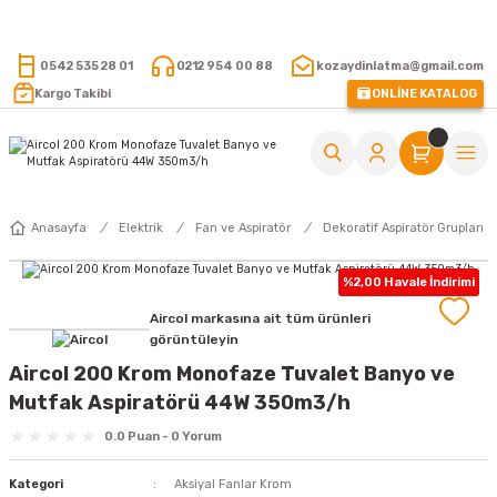
15.000 TL VE ÜZERİ ALIŞVERİŞLERİNİZDE KARGO ÜCRETSİZ !
0542 535 28 01
0212 954 00 88
kozaydinlatma@gmail.com
Kargo Takibi
ONLİNE KATALOG
Anasayfa
Elektrik
Fan ve Aspiratör
Dekoratif Aspiratör Grupları
%2,00 Havale İndirimi
Aircol markasına ait tüm ürünleri
görüntüleyin
Aircol 200 Krom Monofaze Tuvalet Banyo ve
Mutfak Aspiratörü 44W 350m3/h
0.0 Puan - 0 Yorum
Kategori
Aksiyal Fanlar Krom