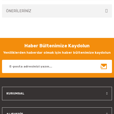
ÖNERİLERİNİZ
Yorum Yaz
Bu ürünün fiyat bilgisi, resim, ürün açıklamalarında ve diğer konularda
yetersiz gördüğünüz noktaları öneri formunu kullanarak tarafımıza
iletebilirsiniz.
Görüş ve önerileriniz için teşekkür ederiz.
Haber Bültenimize Kaydolun
Ürün resmi kalitesiz, bozuk veya görüntülenemiyor.
Yeniliklerden haberdar olmak için haber bültenimize kaydolun
Ürün açıklamasında eksik bilgiler bulunuyor.
Ürün bilgilerinde hatalar bulunuyor.
Ürün fiyatı diğer sitelerden daha pahalı.
Bu ürüne benzer farklı alternatifler olmalı.
KURUMSAL
Gönder