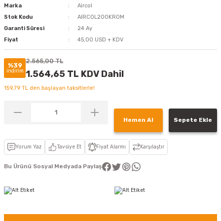
Marka
Aircol
Stok Kodu
AIRCOL200KROM
Garanti Süresi
24 Ay
Fiyat
45,00 USD + KDV
2.565,00 TL
%39
indirim
1.564,65 TL KDV Dahil
159,79 TL den başlayan taksitlerle!
Hemen Al
Sepete Ekle
Yorum Yaz
Tavsiye Et
Fiyat Alarmı
Karşılaştır
Bu Ürünü Sosyal Medyada Paylaş