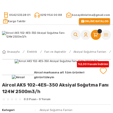
15.000 TL VE ÜZERİ ALIŞVERİŞLERİNİZDE KARGO ÜCRETSİZ !
0542 535 28 01
0212 954 00 88
kozaydinlatma@gmail.com
Kargo Takibi
ONLİNE KATALOG
Anasayfa
Elektrik
Fan ve Aspiratör
Aksiyal Soğutma Fanları
%2,00 Havale İndirimi
Aircol markasına ait tüm ürünleri
görüntüleyin
Aircol AKS 102-4ES-350 Aksiyal Soğutma Fanı
124W 2500m3/h
0.0 Puan - 0 Yorum
Kategori
Aksiyal Soğutma Fanları