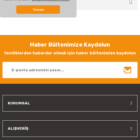
ÖNERİLERİNİZ
Yorum Yaz
Tamam
Bu ürünün fiyat bilgisi, resim, ürün açıklamalarında ve diğer konularda
yetersiz gördüğünüz noktaları öneri formunu kullanarak tarafımıza
iletebilirsiniz.
Görüş ve önerileriniz için teşekkür ederiz.
Haber Bültenimize Kaydolun
Ürün resmi kalitesiz, bozuk veya görüntülenemiyor.
Yeniliklerden haberdar olmak için haber bültenimize kaydolun
Ürün açıklamasında eksik bilgiler bulunuyor.
Ürün bilgilerinde hatalar bulunuyor.
Ürün fiyatı diğer sitelerden daha pahalı.
Bu ürüne benzer farklı alternatifler olmalı.
KURUMSAL
Gönder
ALIŞVERİŞ