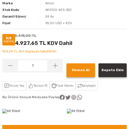
Marka
Aircol
Stok Kodu
AKS102-4ES-350
Garanti Süresi
24 Ay
Fiyat
95,00 USD + KDV
5.415,00 TL
%9
indirim
4.927,65 TL KDV Dahil
503,24 TL den başlayan taksitlerle!
Hemen Al
Sepete Ekle
Yorum Yaz
Tavsiye Et
Fiyat Alarmı
Karşılaştır
Bu Ürünü Sosyal Medyada Paylaş