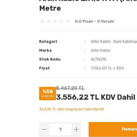
Metre
0.0 Puan - 0 Yorum
Kategori
Altın Kablo
,
Nym Kablola
Marka
Altın Kablo
Stok Kodu
ALTN215
Fiyat
7.056,00 TL + KDV
8.467,20 TL
%58
3.556,22 TL KDV Dahil
indirim
363,18 TL den başlayan taksitlerle!
Hemen