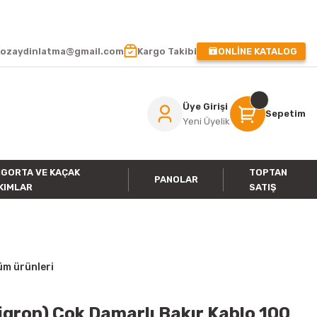
 !
ozaydinlatma@gmail.com
Kargo Takibi
ONLİNE KATALOG
Üye Girişi
Sepetim
Yeni Üyelik
IGORTA VE KAÇAK
TOPTAN
PANOLAR
KIMLAR
SATIŞ
üm ürünleri
igron) Çok Damarlı Bakır Kablo 100