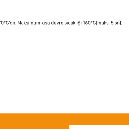
70°C’dir. Maksimum kısa devre sıcaklığı 160°C(maks. 5 sn).
 yetersiz gördüğünüz noktaları öneri formunu kullanarak tarafımıza iletebil
Bu ürüne ilk yorumu siz yapın!
Yorum Yaz