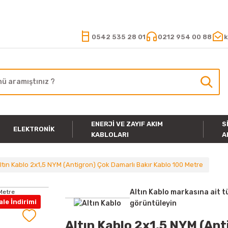
15.000 TL VE ÜZERİ ALIŞVERİŞLERİNİZDE KARGO ÜCRETSİZ
0542 535 28 01
0212 954 00 88
k
ENERJI VE ZAYIF AKIM
S
ELEKTRONIK
KABLOLARI
A
ltın Kablo 2x1,5 NYM (Antigron) Çok Damarlı Bakır Kablo 100 Metre
Altın Kablo markasına ait t
le İndirimi
görüntüleyin
Altın Kablo 2x1,5 NYM (Ant