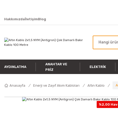
Hakkımızda
İletişim
Blog
ANAHTAR VE
AYDINLATMA
ELEKTRIK
PRIZ
A
Anasayfa
Enerji ve Zayıf Akım Kabloları
Altın Kablo
%2,00 Hava