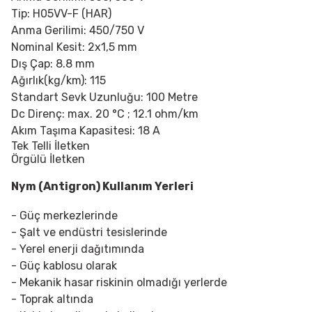
Tip:
H05VV-F (HAR)
Anma Gerilimi:
450/750 V
Nominal Kesit: 2x1,5 mm
Dış Çap: 8.8 mm
Ağırlık(kg/km): 115
Standart Sevk Uzunluğu: 100 Metre
Dc Direnç: max. 20
°C ; 12.1 ohm/km
Akım Taşıma Kapasitesi: 18 A
Tek Telli İletken
Örgülü İletken
Nym (Antigron) Kullanım Yerleri
- Güç merkezlerinde
- Şalt ve endüstri tesislerinde
- Yerel enerji dağıtımında
- Güç kablosu olarak
- Mekanik hasar riskinin olmadığı yerlerde
- Toprak altında