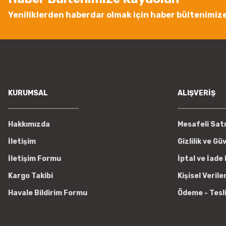
Bu ürüne benzer farklı alternatifler olmalı.
Yeniliklerden haberdar olmak için haber bültenimiz
KURUMSAL
ALIŞVERİŞ
Hakkımızda
Mesafeli Sat
İletişim
Gizlilik ve Gü
İletişim Formu
İptal ve İade 
Kargo Takibi
Kişisel Verile
Havale Bildirim Formu
Ödeme - Tesl