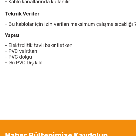
- Kablo kanallarında kullanılır.
Teknik Veriler
- Bu kablolar için izin verilen maksimum çalışma sıcaklığı 
Yapısı
- Elektrolitik tavlı bakır iletken
- PVC yalıtkan
- PVC dolgu
- Gri PVC Dış kılıf
Bu ürünün fiyat bilgisi, resim, ürün açıklamalarında ve diğer konularda
Görüş ve önerileriniz için teşekkür ederiz.
Ürün resmi kalitesiz, bozuk veya görüntülenemiyor.
Ürün açıklamasında eksik bilgiler bulunuyor.
Ürün bilgilerinde hatalar bulunuyor.
Ürün fiyatı diğer sitelerden daha pahalı.
Haber Bültenimize Kaydolun