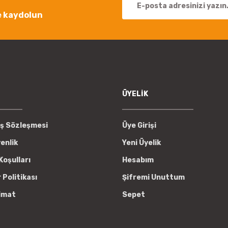
e kaydolun
Gönder
ÜYELİK
ış Sözleşmesi
Üye Girişi
venlik
Yeni Üyelik
Koşulları
Hesabım
r Politikası
Şifremi Unuttum
imat
Sepet