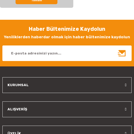
Tamam
Bu ürünün fiyat bilgisi, resim, ürün açıklamalarında ve diğer konularda
yetersiz gördüğünüz noktaları öneri formunu kullanarak tarafımıza
iletebilirsiniz.
Görüş ve önerileriniz için teşekkür ederiz.
Haber Bültenimize Kaydolun
Ürün resmi kalitesiz, bozuk veya görüntülenemiyor.
Yeniliklerden haberdar olmak için haber bültenimize kaydolun
Ürün açıklamasında eksik bilgiler bulunuyor.
Ürün bilgilerinde hatalar bulunuyor.
Ürün fiyatı diğer sitelerden daha pahalı.
Bu ürüne benzer farklı alternatifler olmalı.
KURUMSAL
Gönder
ALIŞVERİŞ
ÜYELİK