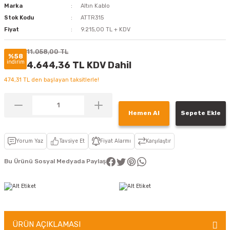
Marka
Altın Kablo
Stok Kodu
ATTR315
Fiyat
9.215,00 TL + KDV
11.058,00 TL
%58
indirim
4.644,36 TL KDV Dahil
474,31 TL den başlayan taksitlerle!
Hemen Al
Sepete Ekle
Yorum Yaz
Tavsiye Et
Fiyat Alarmı
Karşılaştır
Bu Ürünü Sosyal Medyada Paylaş
ÜRÜN AÇIKLAMASI