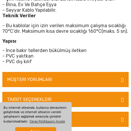
- Bina, Ev Ve Bahçe Eşya
- Seyyar Kablo Yapılabilir.
Teknik Veriler
- Bu kablolar için izin verilen maksimum çalışma sıcaklığı
70°C’dir. Maksimum kısa devre sıcaklığı 160°C(maks. 5 sn).
Yapısı
- İnce bakır tellerden bükülmüş iletken
- PVC yalıtkan
- PVC dış kılıf
MÜŞTERİ YORUMLARI
TAKSİT SEÇENEKLERİ
Bu ürüne ilk yorumu siz yapın!
Bu internet sitesinde, kullanıcı deneyimini
geliştirmek ve internet sitesinin verimli
çalışmasını sağlamak amacıyla çerezler
ÖNERİLERİNİZ
Yorum Yaz
kullanılmaktadır.
Çerez Politikasını İncele