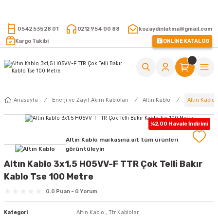
15.000 TL VE ÜZERİ ALIŞVERİŞLERİNİZDE KARGO ÜCRETSİZ !
0542 535 28 01
0212 954 00 88
kozaydinlatma@gmail.com
Kargo Takibi
ONLİNE KATALOG
Altın Kablo
Anasayfa
Enerji ve Zayıf Akım Kabloları
Altın Kablo
%2,00 Havale İndirimi
Altın Kablo markasına ait tüm ürünleri
görüntüleyin
Altın Kablo 3x1,5 H05VV-F TTR Çok Telli Bakır
Kablo Tse 100 Metre
0.0 Puan - 0 Yorum
Kategori
Altın Kablo
,
Ttr Kablolar