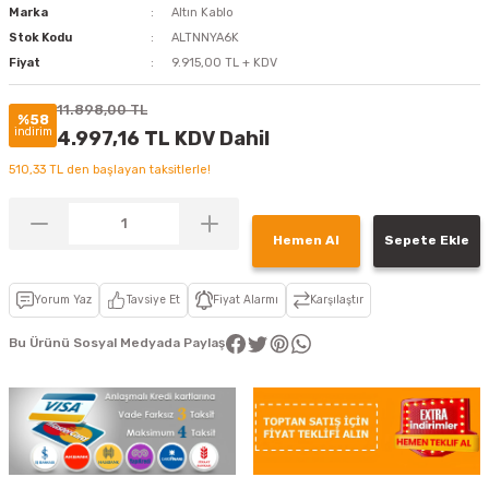
Marka
Altın Kablo
Stok Kodu
ALTNNYA6K
Fiyat
9.915,00 TL + KDV
11.898,00 TL
%58
indirim
4.997,16 TL KDV Dahil
510,33 TL den başlayan taksitlerle!
Hemen Al
Sepete Ekle
Yorum Yaz
Tavsiye Et
Fiyat Alarmı
Karşılaştır
Bu Ürünü Sosyal Medyada Paylaş