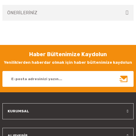
ÖNERİLERİNİZ
Yorum Yaz
Bu ürünün fiyat bilgisi, resim, ürün açıklamalarında ve diğer konularda
yetersiz gördüğünüz noktaları öneri formunu kullanarak tarafımıza
iletebilirsiniz.
Görüş ve önerileriniz için teşekkür ederiz.
Haber Bültenimize Kaydolun
Ürün resmi kalitesiz, bozuk veya görüntülenemiyor.
Yeniliklerden haberdar olmak için haber bültenimize kaydolun
Ürün açıklamasında eksik bilgiler bulunuyor.
Ürün bilgilerinde hatalar bulunuyor.
Ürün fiyatı diğer sitelerden daha pahalı.
Bu ürüne benzer farklı alternatifler olmalı.
KURUMSAL
Gönder
ALIŞVERİŞ