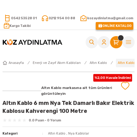
15.000 TL VE ÜZERİ ALIŞVERİŞLERİNİZDE KARGO ÜCRETSİZ !
0542 535 28 01
0212 954 00 88
kozaydinlatma@gmail.com
Kargo Takibi
ONLİNE KATALOG
Altın Kablo
Anasayfa
Enerji ve Zayıf Akım Kabloları
Altın Kablo
%2,00 Havale İndirimi
Altın Kablo markasına ait tüm ürünleri
görüntüleyin
Altın Kablo 6 mm Nya Tek Damarlı Bakır Elektrik
Kablosu Kahverengi 100 Metre
0.0 Puan - 0 Yorum
Kategori
Altın Kablo
,
Nya Kablolar