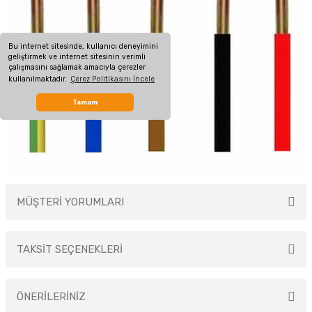
Bu internet sitesinde, kullanıcı deneyimini
geliştirmek ve internet sitesinin verimli
çalışmasını sağlamak amacıyla çerezler
kullanılmaktadır.
Çerez Politikasını İncele
Tamam
MÜŞTERİ YORUMLARI
TAKSİT SEÇENEKLERİ
Bu ürüne ilk yorumu siz yapın!
ÖNERİLERİNİZ
Yorum Yaz