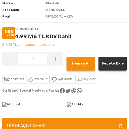
Marka
Altın Kablo
Stok Kodu
ALTNNYA6KR
Fiyat
9.915,00 TL + KDV
11.898,00 TL
%58
indirim
4.997,16 TL KDV Dahil
510,33 TL den başlayan taksitlerle!
Hemen Al
Sepete Ekle
Yorum Yaz
Tavsiye Et
Fiyat Alarmı
Karşılaştır
Bu Ürünü Sosyal Medyada Paylaş
ÜRÜN AÇIKLAMASI