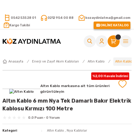
15.000 TL VE ÜZERİ ALIŞVERİŞLERİNİZDE KARGO ÜCRETSİZ !
0542 535 28 01
0212 954 00 88
kozaydinlatma@gmail.com
Kargo Takibi
ONLİNE KATALOG
Altın Kablo
Anasayfa
Enerji ve Zayıf Akım Kabloları
Altın Kablo
%2,00 Havale İndirimi
Altın Kablo markasına ait tüm ürünleri
görüntüleyin
Altın Kablo 6 mm Nya Tek Damarlı Bakır Elektrik
Kablosu Kırmızı 100 Metre
0.0 Puan - 0 Yorum
Kategori
Altın Kablo
,
Nya Kablolar