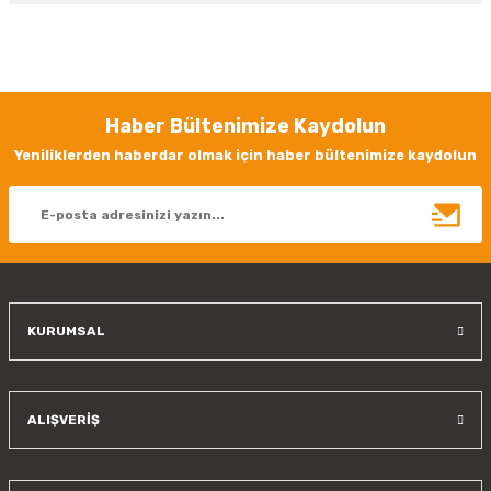
Bu ürünün fiyat bilgisi, resim, ürün açıklamalarında ve diğer konularda
yetersiz gördüğünüz noktaları öneri formunu kullanarak tarafımıza
iletebilirsiniz.
Görüş ve önerileriniz için teşekkür ederiz.
Haber Bültenimize Kaydolun
Ürün resmi kalitesiz, bozuk veya görüntülenemiyor.
Yeniliklerden haberdar olmak için haber bültenimize kaydolun
Ürün açıklamasında eksik bilgiler bulunuyor.
Ürün bilgilerinde hatalar bulunuyor.
Ürün fiyatı diğer sitelerden daha pahalı.
Bu ürüne benzer farklı alternatifler olmalı.
KURUMSAL
Gönder
ALIŞVERİŞ