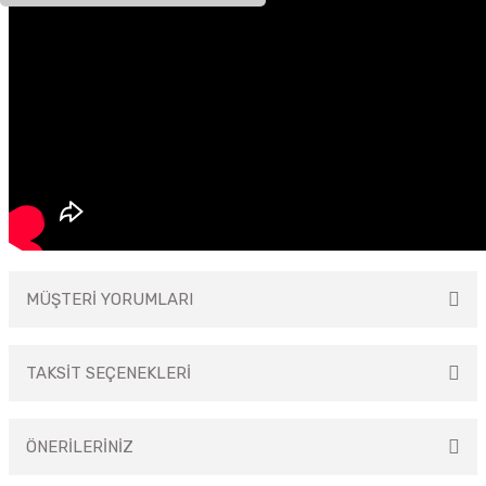
MÜŞTERİ YORUMLARI
TAKSİT SEÇENEKLERİ
Bu ürüne ilk yorumu siz yapın!
ÖNERİLERİNİZ
Yorum Yaz