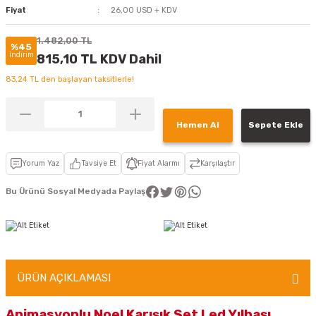
Fiyat
26,00 USD + KDV
1.482,00 TL
%45
indirim
815,10 TL KDV Dahil
83,24 TL den başlayan taksitlerle!
Hemen Al
Sepete Ekle
Yorum Yaz
Tavsiye Et
Fiyat Alarmı
Karşılaştır
Bu Ürünü Sosyal Medyada Paylaş
ÜRÜN AÇIKLAMASI
Animasyonlu Noel Karışık Set Led Yılbaşı