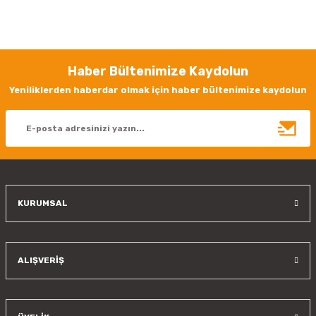
Bu ürünün fiyat bilgisi, resim, ürün açıklamalarında ve diğer konularda
yetersiz gördüğünüz noktaları öneri formunu kullanarak tarafımıza
iletebilirsiniz.
Görüş ve önerileriniz için teşekkür ederiz.
Haber Bültenimize Kaydolun
Ürün resmi kalitesiz, bozuk veya görüntülenemiyor.
Yeniliklerden haberdar olmak için haber bültenimize kaydolun
Ürün açıklamasında eksik bilgiler bulunuyor.
Ürün bilgilerinde hatalar bulunuyor.
Ürün fiyatı diğer sitelerden daha pahalı.
Bu ürüne benzer farklı alternatifler olmalı.
KURUMSAL
Gönder
ALIŞVERİŞ