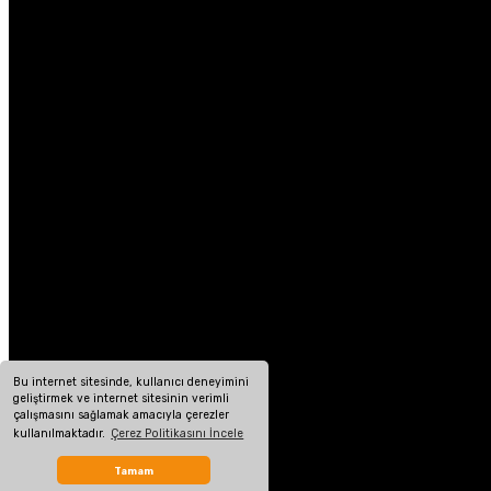
Bu internet sitesinde, kullanıcı deneyimini
geliştirmek ve internet sitesinin verimli
çalışmasını sağlamak amacıyla çerezler
kullanılmaktadır.
Çerez Politikasını İncele
Tamam