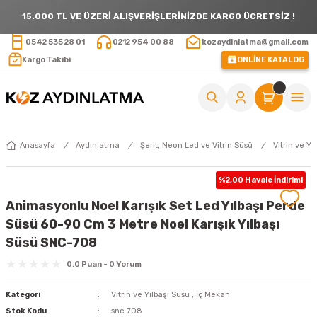
15.000 TL VE ÜZERİ ALIŞVERİŞLERİNİZDE KARGO ÜCRETSİZ !
0542 535 28 01
0212 954 00 88
kozaydinlatma@gmail.com
Kargo Takibi
ONLİNE KATALOG
Anasayfa
Aydınlatma
Şerit, Neon Led ve Vitrin Süsü
Vitrin ve Yı
%2,00 Havale İndirimi
Animasyonlu Noel Karışık Set Led Yılbaşı Perde
Süsü 60-90 Cm 3 Metre Noel Karışık Yılbaşı
Süsü SNC-708
0.0 Puan - 0 Yorum
Kategori
Vitrin ve Yılbaşı Süsü
,
İç Mekan
Stok Kodu
snc-708