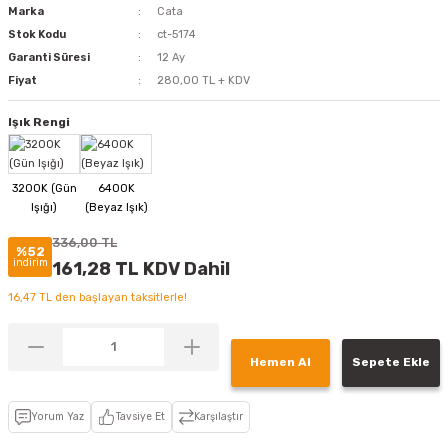
Marka
Cata
Stok Kodu
ct-5174
Garanti Süresi
12 Ay
Fiyat
280,00 TL + KDV
Işık Rengi
336,00 TL
%52
indirim
161,28 TL KDV Dahil
16,47 TL den başlayan taksitlerle!
Hemen Al
Sepete Ekle
Yorum Yaz
Tavsiye Et
Karşılaştır