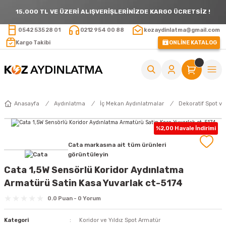
15.000 TL VE ÜZERİ ALIŞVERİŞLERİNİZDE KARGO ÜCRETSİZ !
0542 535 28 01
0212 954 00 88
kozaydinlatma@gmail.com
Kargo Takibi
ONLİNE KATALOG
Anasayfa
Aydınlatma
İç Mekan Aydınlatmalar
Dekoratif Spot ve
%2,00 Havale İndirimi
Cata markasına ait tüm ürünleri
görüntüleyin
Cata 1,5W Sensörlü Koridor Aydınlatma
Armatürü Satin Kasa Yuvarlak ct-5174
0.0 Puan - 0 Yorum
Kategori
Koridor ve Yıldız Spot Armatür