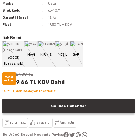
Marka
Cata
Stok Kodu
ct-4071
Garanti Süresi
12 Ay
Fiyat
17,50 TL + KDV
Işık Rengi
21,00 TL
%54
indirim
9,66 TL KDV Dahil
0,99 TL den başlayan taksitlerle!
Gelince Haber Ver
Yorum Yaz
Tavsiye Et
Karşılaştır
Bu Ürünü Sosyal Medyada Paylaş