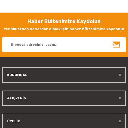
yetersiz gördüğünüz noktaları öneri formunu kullanarak tarafımıza
iletebilirsiniz.
Görüş ve önerileriniz için teşekkür ederiz.
Haber Bültenimize Kaydolun
Ürün resmi kalitesiz, bozuk veya görüntülenemiyor.
Yeniliklerden haberdar olmak için haber bültenimize kaydolun
Ürün açıklamasında eksik bilgiler bulunuyor.
Ürün bilgilerinde hatalar bulunuyor.
Ürün fiyatı diğer sitelerden daha pahalı.
Bu ürüne benzer farklı alternatifler olmalı.
KURUMSAL
Gönder
ALIŞVERİŞ
ÜYELİK