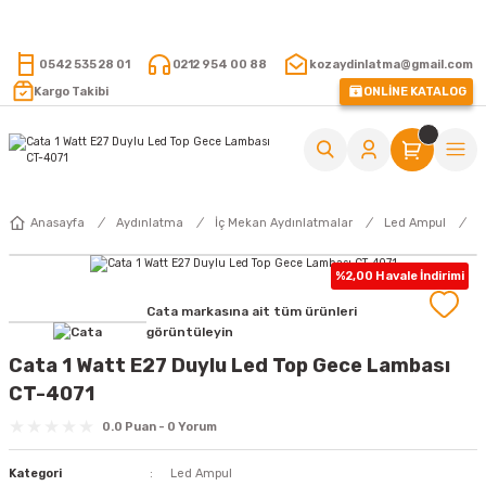
15.000 TL VE ÜZERİ ALIŞVERİŞLERİNİZDE KARGO ÜCRETSİZ !
0542 535 28 01
0212 954 00 88
kozaydinlatma@gmail.com
Kargo Takibi
ONLİNE KATALOG
Anasayfa
Aydınlatma
İç Mekan Aydınlatmalar
Led Ampul
L
%2,00 Havale İndirimi
Cata markasına ait tüm ürünleri
görüntüleyin
Cata 1 Watt E27 Duylu Led Top Gece Lambası
CT-4071
0.0 Puan - 0 Yorum
Kategori
Led Ampul