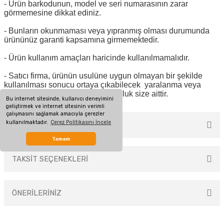
- Ürün barkodunun, model ve seri numarasının zarar
görmemesine dikkat ediniz.
- Bunların okunmaması veya yıpranmış olması durumunda
ürününüz garanti kapsamına girmemektedir.
- Ürün kullanım amaçları haricinde kullanılmamalıdır.
- Satıcı firma, ürünün usulüne uygun olmayan bir şekilde
kullanılması sonucu ortaya çıkabilecek yaralanma veya
hasar görme vakalarında sorumluluk size aittir.
Bu internet sitesinde, kullanıcı deneyimini
geliştirmek ve internet sitesinin verimli
çalışmasını sağlamak amacıyla çerezler
kullanılmaktadır.
Çerez Politikasını İncele
MÜŞTERİ YORUMLARI
Tamam
TAKSİT SEÇENEKLERİ
Bu ürüne ilk yorumu siz yapın!
ÖNERİLERİNİZ
Yorum Yaz
Bu ürünün fiyat bilgisi, resim, ürün açıklamalarında ve diğer konularda