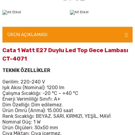
ÜRÜN AÇIKLAMASI
Cata 1 Watt E27 Duylu Led Top Gece Lambası
CT-4071
TEKNİK ÖZELLİKLER
Gerilim: 220-240 V
Işık Akısı (Nominal): 1200 lm
Çalışma Sıcaklığı: -20 °C ~ +40 °C
Enerji Verimliliği Sınıfı: A+
Dim Özelliği: Dim edilemez.
Ürün Ömrü (Anma): 15.000 saat
Renk Sıcaklığı: BEYAZ, SARI, KIRMIZI, YEŞİL, MAVİ
Nominal Güç: 1 W
Ürün Ölçüleri: 30x50 mm
Cıva Miktarı: Cıva içermez.