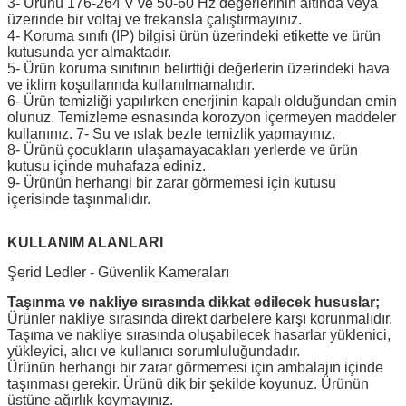
3- Ürünü 176-264 V ve 50-60 Hz değerlerinin altında veya
üzerinde bir voltaj ve frekansla çalıştırmayınız.
4- Koruma sınıfı (IP) bilgisi ürün üzerindeki etikette ve ürün
kutusunda yer almaktadır.
5- Ürün koruma sınıfının belirttiği değerlerin üzerindeki hava
ve iklim koşullarında kullanılmamalıdır.
6- Ürün temizliği yapılırken enerjinin kapalı olduğundan emin
olunuz. Temizleme esnasında korozyon içermeyen maddeler
kullanınız. 7- Su ve ıslak bezle temizlik yapmayınız.
8- Ürünü çocukların ulaşamayacakları yerlerde ve ürün
kutusu içinde muhafaza ediniz.
9- Ürünün herhangi bir zarar görmemesi için kutusu
içerisinde taşınmalıdır.
KULLANIM ALANLARI
Şerid Ledler - Güvenlik Kameraları
Taşınma ve nakliye sırasında dikkat edilecek hususlar;
Ürünler nakliye sırasında direkt darbelere karşı korunmalıdır.
Taşıma ve nakliye sırasında oluşabilecek hasarlar yüklenici,
yükleyici, alıcı ve kullanıcı sorumluluğundadır.
Ürünün herhangi bir zarar görmemesi için ambalajın içinde
taşınması gerekir. Ürünü dik bir şekilde koyunuz. Ürünün
üstüne ağırlık koymayınız.