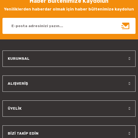
Haber Bültenimize Kaydolun
Ürün resmi kalitesiz, bozuk veya görüntülenemiyor.
Yeniliklerden haberdar olmak için haber bültenimize kaydolun
Ürün açıklamasında eksik bilgiler bulunuyor.
Ürün bilgilerinde hatalar bulunuyor.
Ürün fiyatı diğer sitelerden daha pahalı.
Bu ürüne benzer farklı alternatifler olmalı.
KURUMSAL
Gönder
ALIŞVERİŞ
ÜYELİK
BİZİ TAKİP EDİN