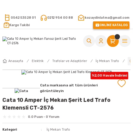
15.000 TL VE ÜZERİ ALIŞVERİŞLERİNİZDE KARGO ÜCRETSİZ !
0542 535 28 01
0212 954 00 88
kozaydinlatma@gmail.com
Kargo Takibi
ONLİNE KATALOG
Ca
Anasayfa
Elektrik
Trafolar ve Adaptörler
İç Mekan Trafo
%2,00 Havale İndirimi
Cata markasına ait tüm ürünleri
görüntüleyin
Cata 10 Amper İç Mekan Şerit Led Trafo
Klemensli CT-2576
0.0 Puan - 0 Yorum
Kategori
İç Mekan Trafo