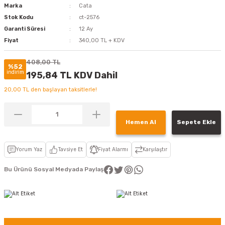
Marka
Cata
Stok Kodu
ct-2576
Garanti Süresi
12 Ay
Fiyat
340,00 TL + KDV
408,00 TL
%52
indirim
195,84 TL KDV Dahil
20,00 TL den başlayan taksitlerle!
Hemen Al
Sepete Ekle
Yorum Yaz
Tavsiye Et
Fiyat Alarmı
Karşılaştır
Bu Ürünü Sosyal Medyada Paylaş