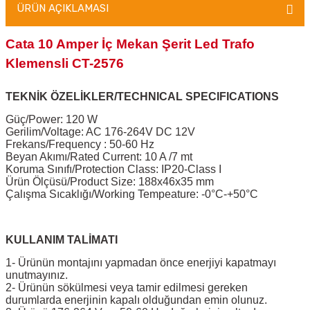
ÜRÜN AÇIKLAMASI
Cata 10 Amper İç Mekan Şerit Led Trafo
Klemensli CT-2576
TEKNİK ÖZELİKLER/TECHNICAL SPECIFICATIONS
Güç/Power: 120 W
Gerilim/Voltage: AC 176-264V DC 12V
Frekans/Frequency : 50-60 Hz
Beyan Akımı/Rated Current: 10 A /7 mt
Koruma Sınıfı/Protection Class: IP20-Class I
Ürün Ölçüsü/Product Size: 188x46x35 mm
Çalışma Sıcaklığı/Working Tempeature: -0°C-+50°C
KULLANIM TALİMATI
1- Ürünün montajını yapmadan önce enerjiyi kapatmayı
unutmayınız.
2- Ürünün sökülmesi veya tamir edilmesi gereken
durumlarda enerjinin kapalı olduğundan emin olunuz.