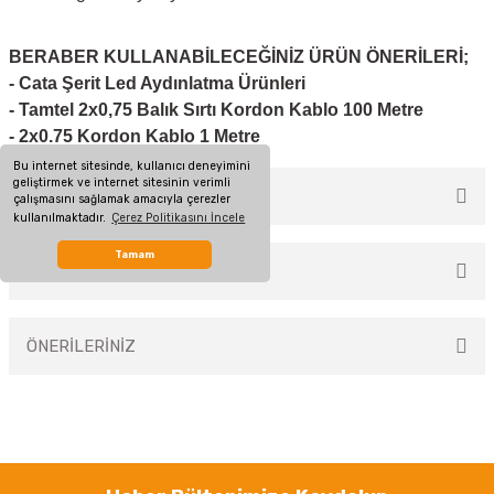
BERABER KULLANABİLECEĞİNİZ ÜRÜN ÖNERİLERİ;
- Cata Şerit Led Aydınlatma Ür
ünleri
-
Tamtel 2x0,75 Balık Sırtı Kordon Kablo 100 Metre
-
2x0.75 Kordon Kablo 1 Metre
Bu internet sitesinde, kullanıcı deneyimini
geliştirmek ve internet sitesinin verimli
MÜŞTERİ YORUMLARI
çalışmasını sağlamak amacıyla çerezler
kullanılmaktadır.
Çerez Politikasını İncele
Tamam
TAKSİT SEÇENEKLERİ
Bu ürüne ilk yorumu siz yapın!
ÖNERİLERİNİZ
Yorum Yaz
Bu ürünün fiyat bilgisi, resim, ürün açıklamalarında ve diğer konularda
yetersiz gördüğünüz noktaları öneri formunu kullanarak tarafımıza
iletebilirsiniz.
Görüş ve önerileriniz için teşekkür ederiz.