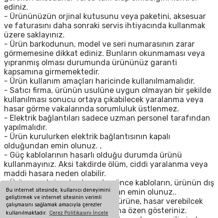
ediniz.
- Ürününüzün orjinal kutusunu veya paketini, aksesuar
ve faturasını daha sonraki servis ihtiyacında kullanmak
üzere saklayınız.
- Ürün barkodunun, model ve seri numarasının zarar
görmemesine dikkat ediniz. Bunların okunmaması veya
yıpranmış olması durumunda ürününüz garanti
kapsamına girmemektedir.
- Ürün kullanım amaçları haricinde kullanılmamalıdır.
- Satıcı firma, ürünün usulüne uygun olmayan bir şekilde
kullanılması sonucu ortaya çıkabilecek yaralanma veya
hasar görme vakalarında sorumluluk üstlenmez.
- Elektrik bağlantıları sadece uzman personel tarafından
yapılmalıdır.
- Ürün kurulurken elektrik bağlantısının kapalı
olduğundan emin olunuz. ,
- Güç kablolarının hasarlı olduğu durumda ürünü
kullanmayınız. Aksi takdirde ölüm, ciddi yaralanma veya
maddi hasara neden olabilir.
- Ürün montajına başlamadan önce kabloların, ürünün dış
Bu internet sitesinde, kullanıcı deneyimini
çeperlerinin hasarlı olmadığından emin olunuz..
geliştirmek ve internet sitesinin verimli
- Ürünü yeleştireceğiniz yerde ürüne, hasar verebilcek
çalışmasını sağlamak amacıyla çerezler
çentik, çıkıntı vb. bulunmamasına özen gösteriniz.
kullanılmaktadır.
Çerez Politikasını İncele