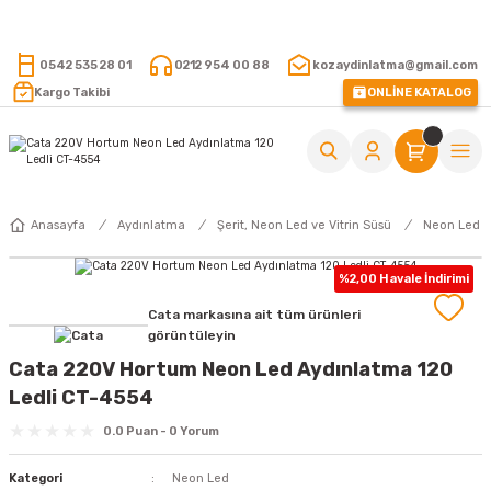
15.000 TL VE ÜZERİ ALIŞVERİŞLERİNİZDE KARGO ÜCRETSİZ !
0542 535 28 01
0212 954 00 88
kozaydinlatma@gmail.com
Kargo Takibi
ONLİNE KATALOG
Anasayfa
Aydınlatma
Şerit, Neon Led ve Vitrin Süsü
Neon Led
%2,00 Havale İndirimi
Cata markasına ait tüm ürünleri
görüntüleyin
Cata 220V Hortum Neon Led Aydınlatma 120
Ledli CT-4554
0.0 Puan - 0 Yorum
Kategori
Neon Led