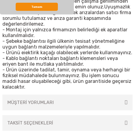
- Ürünün etiket üzerinde belirtilen çalışma geriliminden
yüksek bir gerilim almadığından emin olunuz.Uyuşmazlık
Tamam
durumunda meydana gelebilecek arızalardan satıcı firma
sorumlu tutulamaz ve arıza garanti kapsamında
değerlendirilemez.
- Montaj için yalnızca firmamızın belirlediği ek aparatlar
kullanılmalıdır.
- Şebeke bağlantısı ilgili ülkenin tesisat yönetmeliğine
uygun bağlantı malzemeleriyle yapılmalıdır.
- Ürünü eiektirik kaçağı olabilecek yerlerde kullanmayınız.
- Kablo bağlantı noktaları bağlantı klemensleri veya
eriyen bant ile mutlaka yalıtılmalıdır.
- Ürün üzerinde tadilat, tamir, oynama veya herhangi bir
fiziksel müdahalede bulunmayınız. Bu işlem sonucu
maddi hasar oluşabileceği gibi, ürün garantiside geçersiz
kalacaktır.
MÜŞTERİ YORUMLARI
TAKSİT SEÇENEKLERİ
Bu ürüne ilk yorumu siz yapın!