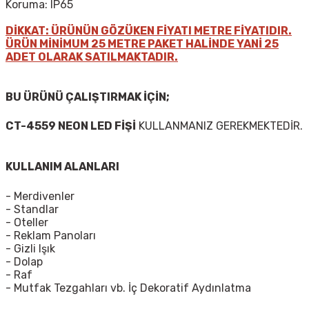
Koruma: IP65
DİKKAT: ÜRÜNÜN GÖZÜKEN FİYATI METRE FİYATIDIR.
ÜRÜN MİNİMUM 25 METRE PAKET HALİNDE YANİ 25
ADET OLARAK SATILMAKTADIR.
BU ÜRÜNÜ ÇALIŞTIRMAK İÇİN;
CT-4559 NEON LED FİŞİ
KULLANMANIZ GEREKMEKTEDİR.
KULLANIM ALANLARI
- Merdivenler
- Standlar
- Oteller
- Reklam Panoları
- Gizli Işık
- Dolap
- Raf
- Mutfak Tezgahları vb. İç Dekoratif Aydınlatma