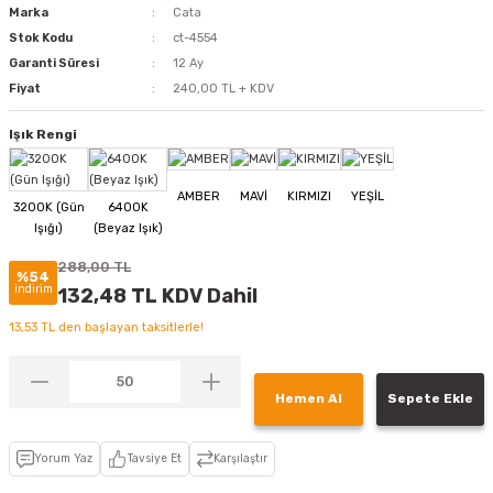
Marka
Cata
Stok Kodu
ct-4554
Garanti Süresi
12 Ay
Fiyat
240,00 TL + KDV
Işık Rengi
288,00 TL
%54
indirim
132,48 TL KDV Dahil
13,53 TL den başlayan taksitlerle!
Hemen Al
Sepete Ekle
Yorum Yaz
Tavsiye Et
Karşılaştır