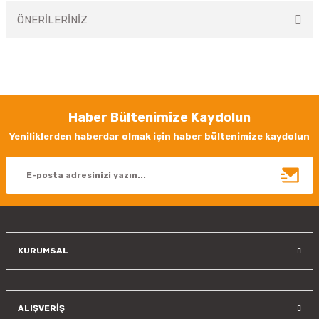
ÖNERİLERİNİZ
Yorum Yaz
Bu ürünün fiyat bilgisi, resim, ürün açıklamalarında ve diğer konularda
yetersiz gördüğünüz noktaları öneri formunu kullanarak tarafımıza
iletebilirsiniz.
Görüş ve önerileriniz için teşekkür ederiz.
Haber Bültenimize Kaydolun
Ürün resmi kalitesiz, bozuk veya görüntülenemiyor.
Yeniliklerden haberdar olmak için haber bültenimize kaydolun
Ürün açıklamasında eksik bilgiler bulunuyor.
Ürün bilgilerinde hatalar bulunuyor.
Ürün fiyatı diğer sitelerden daha pahalı.
Bu ürüne benzer farklı alternatifler olmalı.
KURUMSAL
Gönder
ALIŞVERİŞ