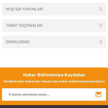
MÜŞTERİ YORUMLARI
TAKSİT SEÇENEKLERİ
Bu ürüne ilk yorumu siz yapın!
ÖNERİLERİNİZ
Yorum Yaz
Bu ürünün fiyat bilgisi, resim, ürün açıklamalarında ve diğer konularda
yetersiz gördüğünüz noktaları öneri formunu kullanarak tarafımıza
iletebilirsiniz.
Görüş ve önerileriniz için teşekkür ederiz.
Haber Bültenimize Kaydolun
Ürün resmi kalitesiz, bozuk veya görüntülenemiyor.
Yeniliklerden haberdar olmak için haber bültenimize kaydolun
Ürün açıklamasında eksik bilgiler bulunuyor.
Ürün bilgilerinde hatalar bulunuyor.
Ürün fiyatı diğer sitelerden daha pahalı.
Bu ürüne benzer farklı alternatifler olmalı.