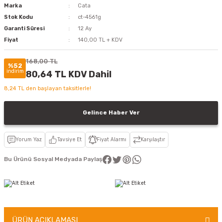
Marka
Cata
Stok Kodu
ct-4561g
Garanti Süresi
12 Ay
Fiyat
140,00 TL + KDV
168,00 TL
%52
indirim
80,64 TL KDV Dahil
8,24 TL den başlayan taksitlerle!
Gelince Haber Ver
Yorum Yaz
Tavsiye Et
Fiyat Alarmı
Karşılaştır
Bu Ürünü Sosyal Medyada Paylaş
ÜRÜN AÇIKLAMASI