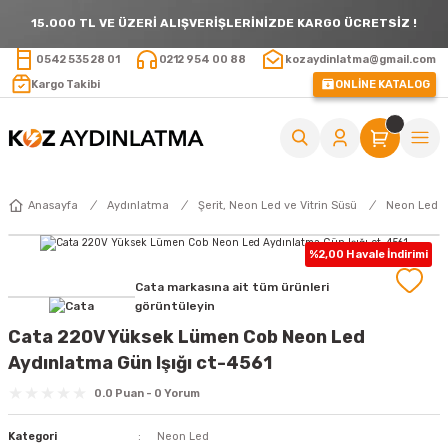
15.000 TL VE ÜZERİ ALIŞVERİŞLERİNİZDE KARGO ÜCRETSİZ !
0542 535 28 01
0212 954 00 88
kozaydinlatma@gmail.com
Kargo Takibi
ONLİNE KATALOG
Anasayfa
Aydınlatma
Şerit, Neon Led ve Vitrin Süsü
Neon Led
%2,00 Havale İndirimi
Cata markasına ait tüm ürünleri
görüntüleyin
Cata 220V Yüksek Lümen Cob Neon Led
Aydınlatma Gün Işığı ct-4561
0.0 Puan - 0 Yorum
Kategori
Neon Led