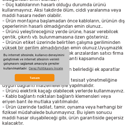
- Güç kablolarının hasarlı olduğu durumda ürünü
kullanmayınız. Aksi takdirde ölüm, ciddi yaralanma veya
maddi hasara neden olabilir.
- Ürün montajına başlamadan önce kabloların, ürünün dış
çeperlerinin hasarlı olmadığından emin olunuz..
- Ürünü yeleştireceğiniz yerde ürüne, hasar verebilcek
çentik, çıkıntı vb. bulunmamasına özen gösteriniz.
- Ürünün etiket üzerinde belirtilen çalışma geriliminden
yüksek bir gerilim almadığından emin olunuz.Uyuşmazlık
durumunda meydana gelebilecek arızalardan satıcı firma
Bu internet sitesinde, kullanıcı deneyimini
sorumlu tutulamaz ve arıza garanti kapsamında
geliştirmek ve internet sitesinin verimli
değerlendirilemez.
çalışmasını sağlamak amacıyla çerezler
kullanılmaktadır.
Çerez Politikasını İncele
- Montaj için yalnızca firmamızın belirlediği ek aparatlar
kullanılmalıdır.
Tamam
- Şebeke bağlantısı ilgili ülkenin tesisat yönetmeliğine
uygun bağlantı malzemeleriyle yapılmalıdır.
- Ürünü eiektirik kaçağı olabilecek yerlerde kullanmayınız.
- Kablo bağlantı noktaları bağlantı klemensleri veya
eriyen bant ile mutlaka yalıtılmalıdır.
- Ürün üzerinde tadilat, tamir, oynama veya herhangi bir
fiziksel müdahalede bulunmayınız. Bu işlem sonucu
maddi hasar oluşabileceği gibi, ürün garantiside geçersiz
kalacaktır.