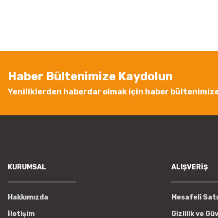
Ürün resmi kalitesiz, bozuk veya görüntülenemiyor.
Ürün açıklamasında eksik bilgiler bulunuyor.
Ürün bilgilerinde hatalar bulunuyor.
Ürün fiyatı diğer sitelerden daha pahalı.
Haber Bültenimize Kaydolun
Bu ürüne benzer farklı alternatifler olmalı.
Yeniliklerden haberdar olmak için haber bültenimiz
KURUMSAL
ALIŞVERİŞ
Hakkımızda
Mesafeli Sat
İletişim
Gizlilik ve Gü