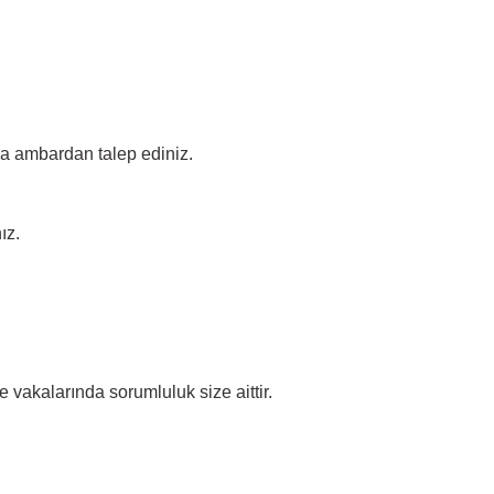
ada ambardan talep ediniz.
ız.
vakalarında sorumluluk size aittir.
irsiniz.