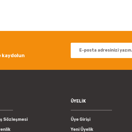
Bu ürüne ilk yorumu siz yapın!
Yorum Yaz
e kaydolun
Gönder
ÜYELİK
ış Sözleşmesi
Üye Girişi
venlik
Yeni Üyelik