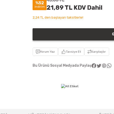
45,60 TL
%52
21,89 TL KDV Dahil
indirim
2,24 TL den başlayan taksitlerle!
G
Yorum Yaz
Tavsiye Et
Karşılaştır
Bu Ürünü Sosyal Medyada Paylaş