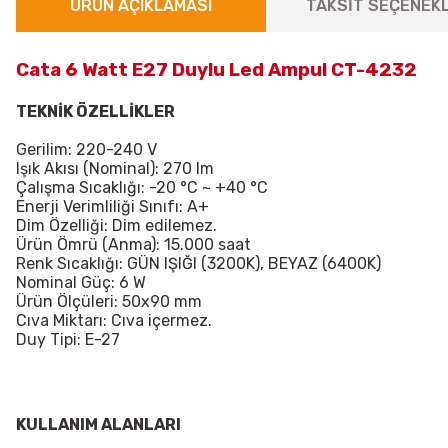
ÜRÜN AÇIKLAMASI
TAKSİT SEÇENEKL
Cata 6 Watt E27 Duylu Led Ampul CT-4232
TEKNİK ÖZELLİKLER
Gerilim: 220-240 V
Işık Akısı (Nominal): 270 lm
Çalışma Sıcaklığı: -20 °C ~ +40 °C
Enerji Verimliliği Sınıfı: A+
Dim Özelliği: Dim edilemez.
Ürün Ömrü (Anma): 15.000 saat
Renk Sıcaklığı: GÜN IŞIĞI (3200K), BEYAZ (6400K)
Nominal Güç: 6 W
Ürün Ölçüleri: 50x90 mm
Cıva Miktarı: Cıva içermez.
Duy Tipi: E-27
KULLANIM ALANLARI