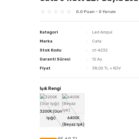
0.0 Puan - 0 Yorum
Kategori
Led Ampul
Marka
Cata
Stok Kodu
ct-4232
Garanti Süresi
12 Ay
Fiyat
38,00 TL + KDV
Işık Rengi