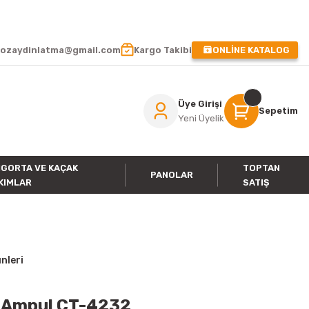
 !
ozaydinlatma@gmail.com
Kargo Takibi
ONLİNE KATALOG
Üye Girişi
Sepetim
Yeni Üyelik
IGORTA VE KAÇAK
TOPTAN
PANOLAR
KIMLAR
SATIŞ
nleri
d Ampul CT-4232