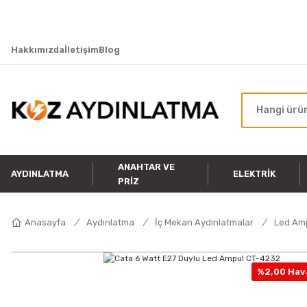
Hakkımızda
İletişim
Blog
ANAHTAR VE
AYDINLATMA
ELEKTRIK
PRIZ
Anasayfa
Aydınlatma
İç Mekan Aydınlatmalar
Led Am
%2,00 Hava