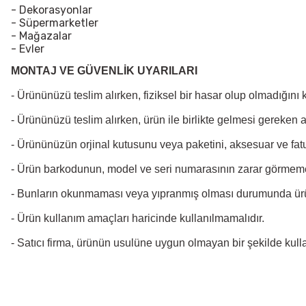
- Dekorasyonlar
- Süpermarketler
- Mağazalar
- Evler
MONTAJ VE GÜVENLİK UYARILARI
- Ürününüzü teslim alırken, fiziksel bir hasar olup olmadığını
- Ürününüzü teslim alırken, ürün ile birlikte gelmesi gereken 
- Ürününüzün orjinal kutusunu veya paketini, aksesuar ve fatu
- Ürün barkodunun, model ve seri numarasının zarar görmeme
- Bunların okunmaması veya yıpranmış olması durumunda ür
- Ürün kullanım amaçları haricinde kullanılmamalıdır.
- Satıcı firma, ürünün usulüne uygun olmayan bir şekilde kul
Bu ürünün fiyat bilgisi, resim, ürün açıklamalarında ve diğer konularda
Görüş ve önerileriniz için teşekkür ederiz.