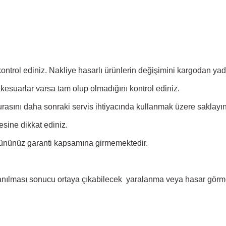
 kontrol ediniz. Nakliye hasarlı ürünlerin değişimini kargodan y
akesuarlar varsa tam olup olmadığını kontrol ediniz.
rasını daha sonraki servis ihtiyacında kullanmak üzere saklayın
sine dikkat ediniz.
ününüz garanti kapsamına girmemektedir.
lanılması sonucu ortaya çıkabilecek yaralanma veya hasar görme 
 yetersiz gördüğünüz noktaları öneri formunu kullanarak tarafımıza iletebil