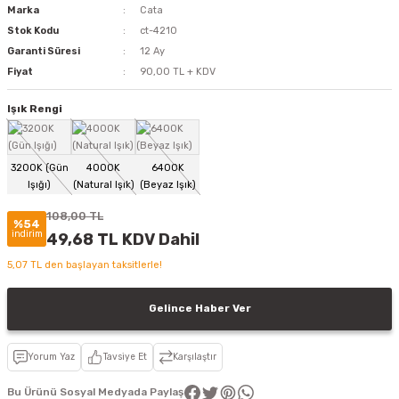
Marka
Cata
Stok Kodu
ct-4210
Garanti Süresi
12 Ay
Fiyat
90,00 TL + KDV
Işık Rengi
108,00 TL
%54
indirim
49,68 TL KDV Dahil
5,07 TL den başlayan taksitlerle!
Gelince Haber Ver
Yorum Yaz
Tavsiye Et
Karşılaştır
Bu Ürünü Sosyal Medyada Paylaş