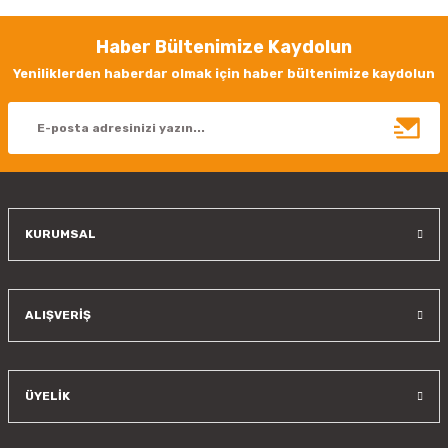
Görüş ve önerileriniz için teşekkür ederiz.
Haber Bültenimize Kaydolun
Ürün resmi kalitesiz, bozuk veya görüntülenemiyor.
Yeniliklerden haberdar olmak için haber bültenimize kaydolun
Ürün açıklamasında eksik bilgiler bulunuyor.
Ürün bilgilerinde hatalar bulunuyor.
Ürün fiyatı diğer sitelerden daha pahalı.
Bu ürüne benzer farklı alternatifler olmalı.
KURUMSAL
Gönder
ALIŞVERİŞ
ÜYELİK