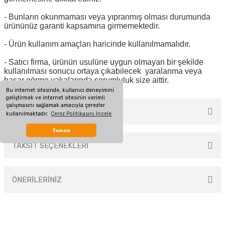
- Bunların okunmaması veya yıpranmış olması durumunda
ürününüz garanti kapsamına girmemektedir.
- Ürün kullanım amaçları haricinde kullanılmamalıdır.
- Satıcı firma, ürünün usulüne uygun olmayan bir şekilde
kullanılması sonucu ortaya çıkabilecek yaralanma veya
hasar görme vakalarında sorumluluk size aittir.
Bu internet sitesinde, kullanıcı deneyimini
geliştirmek ve internet sitesinin verimli
çalışmasını sağlamak amacıyla çerezler
MÜŞTERİ YORUMLARI
kullanılmaktadır.
Çerez Politikasını İncele
Tamam
TAKSİT SEÇENEKLERİ
Bu ürüne ilk yorumu siz yapın!
ÖNERİLERİNİZ
Yorum Yaz
Bu ürünün fiyat bilgisi, resim, ürün açıklamalarında ve diğer konularda
yetersiz gördüğünüz noktaları öneri formunu kullanarak tarafımıza
iletebilirsiniz.