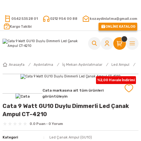
15.000 TL VE ÜZERİ ALIŞVERİŞLERİNİZDE KARGO ÜCRETSİZ !
0542 535 28 01
0212 954 00 88
kozaydinlatma@gmail.com
Kargo Takibi
ONLİNE KATALOG
Anasayfa
Aydınlatma
İç Mekan Aydınlatmalar
Led Ampul
L
%2,00 Havale İndirimi
Cata markasına ait tüm ürünleri
görüntüleyin
Cata 9 Watt GU10 Duylu Dimmerli Led Çanak
Ampul CT-4210
0.0 Puan - 0 Yorum
Kategori
Led Çanak Ampul (GU10)