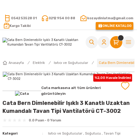
15.000 TL VE ÜZERİ ALIŞVERİŞLERİNİZDE KARGO ÜCRETSİZ !
0542 535 28 01
0212 954 00 88
kozaydinlatma@gmail.com
Kargo Takibi
ONLİNE KATALOG
Cata Bern Dimlenebilir
Anasayfa
Elektrik
Isıtıcı ve Soğutucular
%2,00 Havale İndirimi
Cata markasına ait tüm ürünleri
görüntüleyin
Cata Bern Dimlenebilir Işıklı 3 Kanatlı Uzaktan
Kumandalı Tavan Tipi Vantilatörü CT-3002
0.0 Puan - 0 Yorum
Kategori
Isıtıcı ve Soğutucular
,
Soğutucu
,
Tavan Tipi