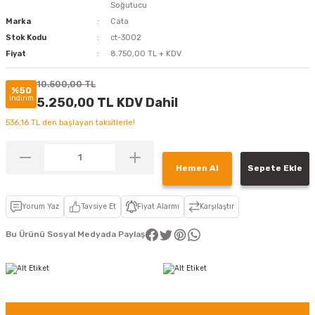
Soğutucu
Marka
Cata
Stok Kodu
ct-3002
Fiyat
8.750,00 TL + KDV
10.500,00 TL
%50
indirim
5.250,00 TL KDV Dahil
536,16 TL den başlayan taksitlerle!
Hemen Al
Sepete Ekle
Yorum Yaz
Tavsiye Et
Fiyat Alarmı
Karşılaştır
Bu Ürünü Sosyal Medyada Paylaş