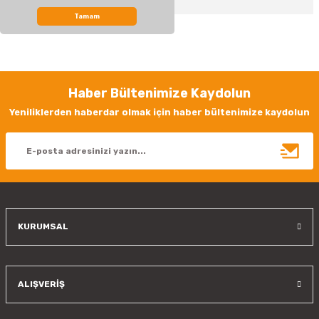
Tamam
Bu ürünün fiyat bilgisi, resim, ürün açıklamalarında ve diğer konularda
yetersiz gördüğünüz noktaları öneri formunu kullanarak tarafımıza
iletebilirsiniz.
Görüş ve önerileriniz için teşekkür ederiz.
Haber Bültenimize Kaydolun
Ürün resmi kalitesiz, bozuk veya görüntülenemiyor.
Yeniliklerden haberdar olmak için haber bültenimize kaydolun
Ürün açıklamasında eksik bilgiler bulunuyor.
Ürün bilgilerinde hatalar bulunuyor.
Ürün fiyatı diğer sitelerden daha pahalı.
Bu ürüne benzer farklı alternatifler olmalı.
KURUMSAL
Gönder
ALIŞVERİŞ