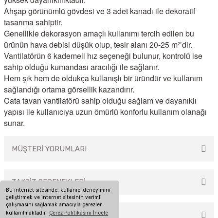
Ahşap görünümlü gövdesi ve 3 adet kanadı ile dekoratif
tasarıma sahiptir.
Genellikle dekorasyon amaçlı kullanımı tercih edilen bu
ürünün hava debisi düşük olup, tesir alanı 20-25 m²’dir.
Vantilatörün 6 kademeli hız seçeneği bulunur, kontrolü ise
sahip olduğu kumandası aracılığı ile sağlanır.
Hem şık hem de oldukça kullanışlı bir üründür ve kullanım
sağlandığı ortama görsellik kazandırır.
Cata tavan vantilatörü sahip olduğu sağlam ve dayanıklı
yapısı ile kullanıcıya uzun ömürlü konforlu kullanım olanağı
sunar.
MÜŞTERİ YORUMLARI
TAKSİT SEÇENEKLERİ
Bu ürüne ilk yorumu siz yapın!
Bu internet sitesinde, kullanıcı deneyimini
geliştirmek ve internet sitesinin verimli
çalışmasını sağlamak amacıyla çerezler
kullanılmaktadır.
Çerez Politikasını İncele
ÖNERİLERİNİZ
Yorum Yaz