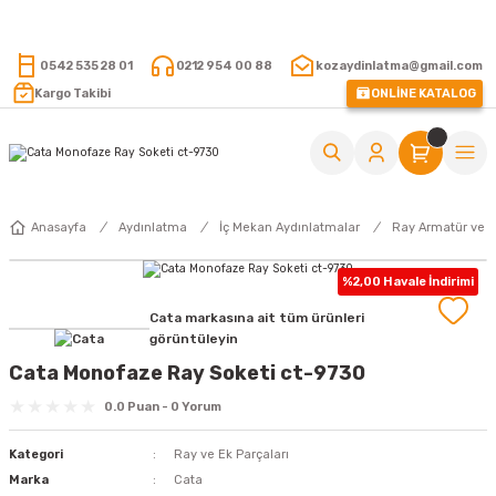
15.000 TL VE ÜZERİ ALIŞVERİŞLERİNİZDE KARGO ÜCRETSİZ !
0542 535 28 01
0212 954 00 88
kozaydinlatma@gmail.com
Kargo Takibi
ONLİNE KATALOG
Anasayfa
Aydınlatma
İç Mekan Aydınlatmalar
Ray Armatür ve 
%2,00 Havale İndirimi
Cata markasına ait tüm ürünleri
görüntüleyin
Cata Monofaze Ray Soketi ct-9730
0.0 Puan - 0 Yorum
Kategori
Ray ve Ek Parçaları
Marka
Cata