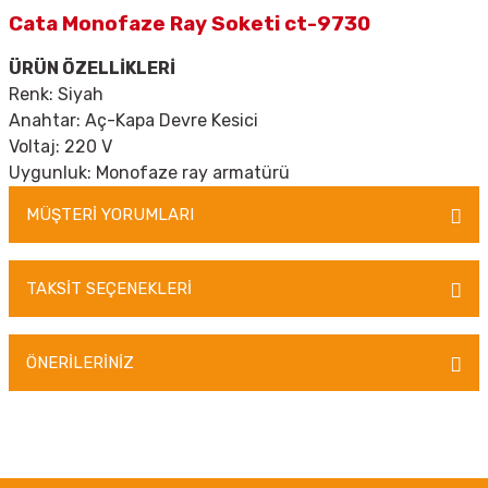
Cata Monofaze Ray Soketi ct-9730
ÜRÜN ÖZELLİKLERİ
Renk
:
Siyah
Anahtar
:
Aç-Kapa Devre Kesici
Voltaj
:
220 V
Uygunluk: Monofaze ray armatürü
MÜŞTERİ YORUMLARI
TAKSİT SEÇENEKLERİ
Bu ürüne ilk yorumu siz yapın!
ÖNERİLERİNİZ
Yorum Yaz
Bu ürünün fiyat bilgisi, resim, ürün açıklamalarında ve diğer konularda
yetersiz gördüğünüz noktaları öneri formunu kullanarak tarafımıza
iletebilirsiniz.
Görüş ve önerileriniz için teşekkür ederiz.