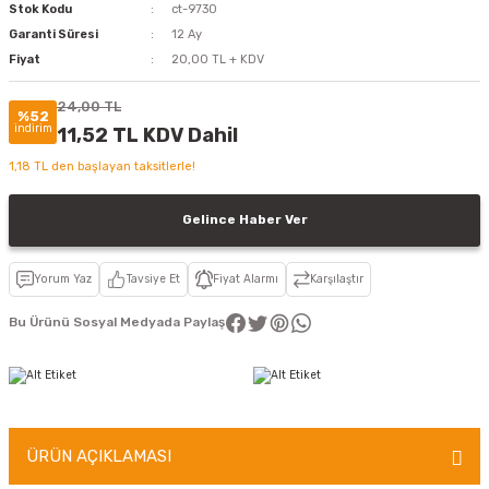
Stok Kodu
ct-9730
Garanti Süresi
12 Ay
Fiyat
20,00 TL + KDV
24,00 TL
%52
indirim
11,52 TL KDV Dahil
1,18 TL den başlayan taksitlerle!
Gelince Haber Ver
Yorum Yaz
Tavsiye Et
Fiyat Alarmı
Karşılaştır
Bu Ürünü Sosyal Medyada Paylaş
ÜRÜN AÇIKLAMASI