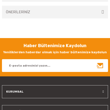
ÖNERİLERİNİZ
Yorum Yaz
Bu ürünün fiyat bilgisi, resim, ürün açıklamalarında ve diğer konularda
yetersiz gördüğünüz noktaları öneri formunu kullanarak tarafımıza
iletebilirsiniz.
Görüş ve önerileriniz için teşekkür ederiz.
Haber Bültenimize Kaydolun
Ürün resmi kalitesiz, bozuk veya görüntülenemiyor.
Yeniliklerden haberdar olmak için haber bültenimize kaydolun
Ürün açıklamasında eksik bilgiler bulunuyor.
Ürün bilgilerinde hatalar bulunuyor.
Ürün fiyatı diğer sitelerden daha pahalı.
Bu ürüne benzer farklı alternatifler olmalı.
KURUMSAL
Gönder