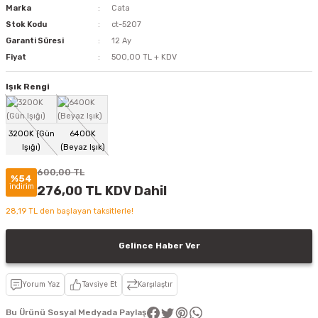
Marka
Cata
Stok Kodu
ct-5207
Garanti Süresi
12 Ay
Fiyat
500,00 TL + KDV
Işık Rengi
600,00 TL
%54
indirim
276,00 TL KDV Dahil
28,19 TL den başlayan taksitlerle!
Gelince Haber Ver
Yorum Yaz
Tavsiye Et
Karşılaştır
Bu Ürünü Sosyal Medyada Paylaş