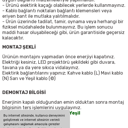
- Ürünü eiektirik kaçağı olabilecek yerlerde kullanmayınız.
- Kablo bağlantı noktaları bağlantı klemensleri veya
eriyen bant ile mutlaka yalıtılmalıdır.
- Ürün üzerinde tadilat, tamir, oynama veya herhangi bir
fiziksel müdahalede bulunmayınız. Bu işlem sonucu
maddi hasar oluşabileceği gibi, ürün garantiside geçersiz
kalacaktır.
MONTAJ ŞEKLİ
Ürünün montajını yapmadan önce enerjiyi kapatınız.
Elektriği kesiniz, LED projektörü şekildeki gibi duvara,
tavana ya da yere sıkıca vidalayınız.
Eiektirik bağlantılarını yapınız; Kahve kablo (L) Mavi kablo
(N) Sarı ve Yeşil kablo (©)
DEMONTAJ BİLGİSİ
Enerjinin kapalı olduğundan emin olduktan sonra montaj
bilgisinin ters işlemlerini uygulayınız.
Kahverengi
— L
Mavi
— N
Sarı
Yeşil
Bu internet sitesinde, kullanıcı deneyimini
geliştirmek ve internet sitesinin verimli
çalışmasını sağlamak amacıyla çerezler
ÖNEMLİ UYARILAR