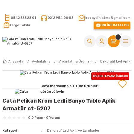
15.000 TL VE ÜZERİ ALIŞVERİŞLERİNİZDE KARGO ÜCRETSİZ !
0542 535 28 01
0212 954 00 88
kozaydinlatma@gmail.com
Kargo Takibi
ONLİNE KATALOG
Anasayfa
Aydınlatma
Aydınlatma Ürünleri
Dekoratif Led Aplik 
%2,00 Havale İndirimi
Cata markasına ait tüm ürünleri
görüntüleyin
Cata Pelikan Krom Ledli Banyo Tablo Aplik
Armatür ct-5207
0.0 Puan - 0 Yorum
Kategori
Dekoratif Led Aplik ve Lambader