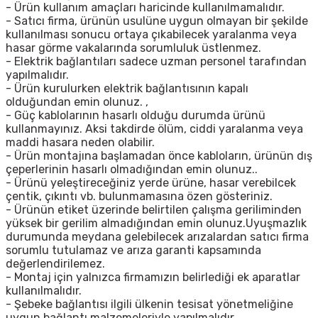
- Ürün kullanım amaçları haricinde kullanılmamalıdır.
- Satıcı firma, ürünün usulüne uygun olmayan bir şekilde
kullanılması sonucu ortaya çıkabilecek yaralanma veya
hasar görme vakalarında sorumluluk üstlenmez.
- Elektrik bağlantıları sadece uzman personel tarafından
yapılmalıdır.
- Ürün kurulurken elektrik bağlantısının kapalı
olduğundan emin olunuz. ,
- Güç kablolarının hasarlı olduğu durumda ürünü
kullanmayınız. Aksi takdirde ölüm, ciddi yaralanma veya
maddi hasara neden olabilir.
- Ürün montajına başlamadan önce kabloların, ürünün dış
çeperlerinin hasarlı olmadığından emin olunuz..
- Ürünü yeleştireceğiniz yerde ürüne, hasar verebilcek
çentik, çıkıntı vb. bulunmamasına özen gösteriniz.
- Ürünün etiket üzerinde belirtilen çalışma geriliminden
yüksek bir gerilim almadığından emin olunuz.Uyuşmazlık
durumunda meydana gelebilecek arızalardan satıcı firma
sorumlu tutulamaz ve arıza garanti kapsamında
değerlendirilemez.
- Montaj için yalnızca firmamızın belirlediği ek aparatlar
kullanılmalıdır.
- Şebeke bağlantısı ilgili ülkenin tesisat yönetmeliğine
uygun bağlantı malzemeleriyle yapılmalıdır.