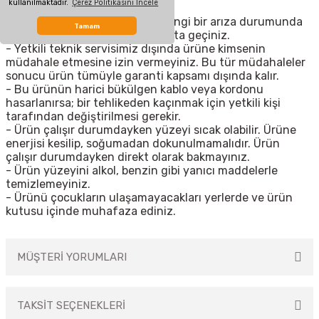
kullanılmaktadır.
Çerez Politikasını İncele
- Üründe meydana gelen herhangi bir arıza durumunda
Tamam
uzman yetkili servisimizle irtibata geçiniz.
- Yetkili teknik servisimiz dışında ürüne kimsenin
müdahale etmesine izin vermeyiniz. Bu tür müdahaleler
sonucu ürün tümüyle garanti kapsamı dışında kalır.
- Bu ürünün harici bükülgen kablo veya kordonu
hasarlanırsa; bir tehlikeden kaçınmak için yetkili kişi
tarafından değiştirilmesi gerekir.
- Ürün çalışır durumdayken yüzeyi sıcak olabilir. Ürüne
enerjisi kesilip, soğumadan dokunulmamalıdır. Ürün
çalışır durumdayken direkt olarak bakmayınız.
- Ürün yüzeyini alkol, benzin gibi yanıcı maddelerle
temizlemeyiniz.
- Ürünü çocukların ulaşamayacakları yerlerde ve ürün
kutusu içinde muhafaza ediniz.
MÜŞTERİ YORUMLARI
TAKSİT SEÇENEKLERİ
Bu ürüne ilk yorumu siz yapın!