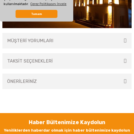
kullanılmaktadır.
Çerez Politikasını İncele
Tamam
MÜŞTERİ YORUMLARI
TAKSİT SEÇENEKLERİ
Bu ürüne ilk yorumu siz yapın!
ÖNERİLERİNİZ
Yorum Yaz
Bu ürünün fiyat bilgisi, resim, ürün açıklamalarında ve diğer konularda
yetersiz gördüğünüz noktaları öneri formunu kullanarak tarafımıza
iletebilirsiniz.
Görüş ve önerileriniz için teşekkür ederiz.
Haber Bültenimize Kaydolun
Ürün resmi kalitesiz, bozuk veya görüntülenemiyor.
Yeniliklerden haberdar olmak için haber bültenimize kaydolun