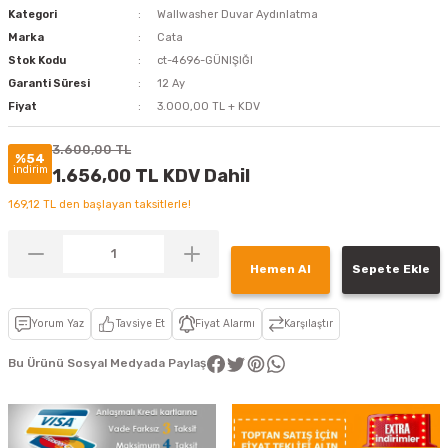
Kategori
Wallwasher Duvar Aydınlatma
Marka
Cata
Stok Kodu
ct-4696-GÜNIŞIĞI
Garanti Süresi
12 Ay
Fiyat
3.000,00 TL + KDV
3.600,00 TL
%54
indirim
1.656,00 TL KDV Dahil
169,12 TL den başlayan taksitlerle!
Hemen Al
Sepete Ekle
Yorum Yaz
Tavsiye Et
Fiyat Alarmı
Karşılaştır
Bu Ürünü Sosyal Medyada Paylaş