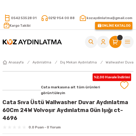
15.000 TL VE ÜZERİ ALIŞVERİŞLERİNİZDE KARGO ÜCRETSİZ !
0542 535 28 01
0212 954 00 88
kozaydinlatma@gmail.com
Kargo Takibi
ONLİNE KATALOG
Anasayfa
Aydınlatma
Dış Mekan Aydınlatma
Wallwasher Duvar
%2,00 Havale İndirimi
Cata markasına ait tüm ürünleri
görüntüleyin
Cata Sıva Üstü Wallwasher Duvar Aydınlatma
60Cm 24W Volvoşır Aydınlatma Gün Işığı ct-
4696
0.0 Puan - 0 Yorum