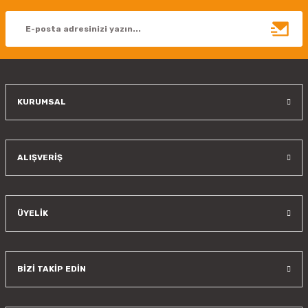
Ürün açıklamasında eksik bilgiler bulunuyor.
Ürün bilgilerinde hatalar bulunuyor.
Ürün fiyatı diğer sitelerden daha pahalı.
Bu ürüne benzer farklı alternatifler olmalı.
KURUMSAL
Gönder
ALIŞVERİŞ
ÜYELİK
BİZİ TAKİP EDİN