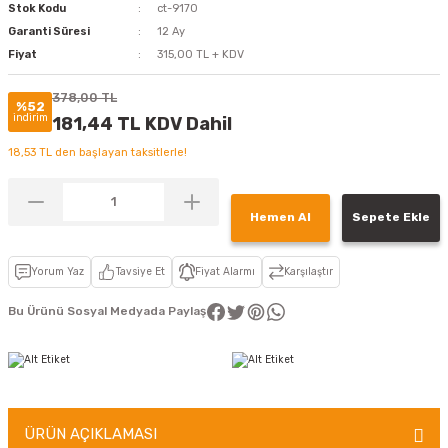
Stok Kodu
ct-9170
Garanti Süresi
12 Ay
Fiyat
315,00 TL + KDV
378,00 TL
%52
indirim
181,44 TL KDV Dahil
18,53 TL den başlayan taksitlerle!
Hemen Al
Sepete Ekle
Yorum Yaz
Tavsiye Et
Fiyat Alarmı
Karşılaştır
Bu Ürünü Sosyal Medyada Paylaş
ÜRÜN AÇIKLAMASI