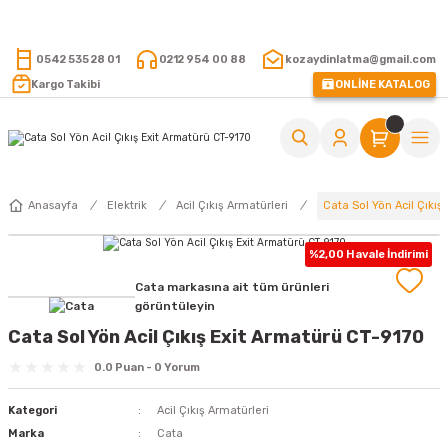
15.000 TL VE ÜZERİ ALIŞVERİŞLERİNİZDE KARGO ÜCRETSİZ !
0542 535 28 01
0212 954 00 88
kozaydinlatma@gmail.com
Kargo Takibi
ONLİNE KATALOG
Cata Sol Yön Acil Çıkı
Anasayfa
Elektrik
Acil Çıkış Armatürleri
%2,00 Havale İndirimi
Cata markasına ait tüm ürünleri
görüntüleyin
Cata Sol Yön Acil Çıkış Exit Armatürü CT-9170
0.0 Puan - 0 Yorum
Kategori
Acil Çıkış Armatürleri
Marka
Cata