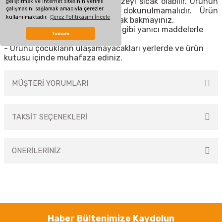
- Ürün çalışır durumdayken yüzeyi sıcak olabilir. Ürünün
geliştirmek ve internet sitesinin verimli
çalışmasını sağlamak amacıyla çerezler
enerjisi kesilip, soğumadan dokunulmamalıdır. Ürün
kullanılmaktadır.
Çerez Politikasını İncele
çalışır durumdayken direkt olarak bakmayınız.
- Ürünün yüzeyini alkol, benzin gibi yanıcı maddelerle
Tamam
temizlemeyiniz.
- Ürünü çocukların ulaşamayacakları yerlerde ve ürün
kutusu içinde muhafaza ediniz.
MÜŞTERİ YORUMLARI
TAKSİT SEÇENEKLERİ
Bu ürüne ilk yorumu siz yapın!
ÖNERİLERİNİZ
Yorum Yaz
Bu ürünün fiyat bilgisi, resim, ürün açıklamalarında ve diğer konularda
yetersiz gördüğünüz noktaları öneri formunu kullanarak tarafımıza
iletebilirsiniz.
Görüş ve önerileriniz için teşekkür ederiz.
Haber Bültenimize Kaydolun