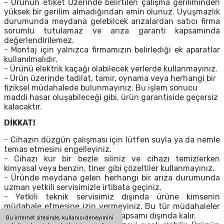
- Ürünün etiket Özerinde belirtilen çalışma geriliminden
yüksek bir gerilim almadığından emin olunuz. Uyuşmazlık
durumunda meydana gelebilcek arızalardan satıcı firma
sorumlu tutulamaz ve arıza garanti kapsamında
değerlendirilemez.
- Montaj için yalnızca firmamızın belirlediği ek aparatlar
kullanılmalıdır.
- Ürünü elektrik kaçağı olabilecek yerlerde kullanmayınız.
- Ürün üzerinde tadilat, tamir, oynama veya herhangi bir
fiziksel müdahalede bulunmayınız. Bu işlem sonucu
maddi hasar oluşabileceği gibi, ürün garantiside geçersiz
kalacaktır.
DİKKAT!
- Cihazın düzgün çalışması için lütfen suyla ya da nemle
temas etmesini engelleyiniz.
- Cihazı kur bir bezle siliniz ve cihazı temizlerken
kimyasal veya benzin, tiner gibi çözeltiler kullanmayınız.
- Üründe meydana gelen herhangi bir arıza durumunda
uzman yetkili servisimizle irtibata geçiniz.
- Yetkili teknik servisimiz dışında ürüne kimsenin
müdahale etmesine izin vermeyiniz. Bu tür müdahaleler
sonucu ürün tümüyle garanti kapsamı dışında kalır.
Bu internet sitesinde, kullanıcı deneyimini