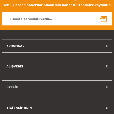
Ürün resmi kalitesiz, bozuk veya görüntülenemiyor.
Yeniliklerden haberdar olmak için haber bültenimize kaydolun
Ürün açıklamasında eksik bilgiler bulunuyor.
Ürün bilgilerinde hatalar bulunuyor.
Ürün fiyatı diğer sitelerden daha pahalı.
Bu ürüne benzer farklı alternatifler olmalı.
KURUMSAL
Gönder
ALIŞVERİŞ
ÜYELİK
BİZİ TAKİP EDİN