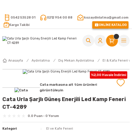
15.000 TL VE ÜZERİ ALIŞVERİŞLERİNİZDE KARGO ÜCRETSİZ !
0542 535 28 01
0212 954 00 88
kozaydinlatma@gmail.com
Kargo Takibi
ONLİNE KATALOG
Anasayfa
Aydınlatma
Dış Mekan Aydınlatma
El & Kafa Feneri ve 
%2,00 Havale İndirimi
Cata markasına ait tüm ürünleri
görüntüleyin
Cata Urla Şarjlı Güneş Enerjili Led Kamp Feneri
CT-4289
0.0 Puan - 0 Yorum
Kategori
El ve Kafe Feneri