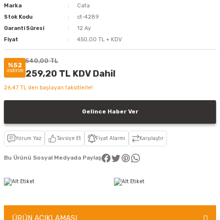
Marka
Cata
Stok Kodu
ct-4289
Garanti Süresi
12 Ay
Fiyat
450,00 TL + KDV
540,00 TL
%52
indirim
259,20 TL KDV Dahil
26,47 TL den başlayan taksitlerle!
Gelince Haber Ver
Yorum Yaz
Tavsiye Et
Fiyat Alarmı
Karşılaştır
Bu Ürünü Sosyal Medyada Paylaş
ÜRÜN AÇIKLAMASI