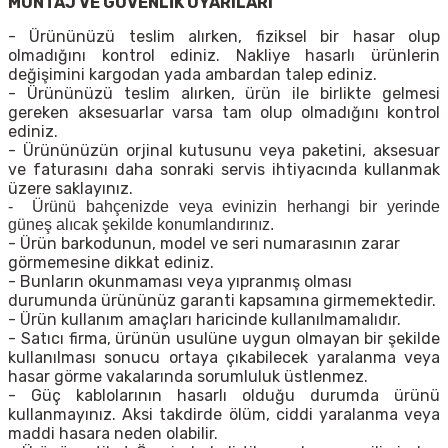
MONTAJ VE GÜVENLİK UYARILARI
- Ürününüzü teslim alırken, fiziksel bir hasar olup
olmadığını kontrol ediniz. Nakliye hasarlı ürünlerin
değişimini kargodan yada ambardan talep ediniz.
- Ürününüzü teslim alırken, ürün ile birlikte gelmesi
gereken aksesuarlar varsa tam olup olmadığını kontrol
ediniz.
- Ürününüzün orjinal kutusunu veya paketini, aksesuar
ve faturasını daha sonraki servis ihtiyacında kullanmak
üzere saklayınız.
- Ürünü bahçenizde veya evinizin herhangi bir yerinde
güneş alıcak şekilde konumlandırınız.
- Ürün barkodunun, model ve seri numarasının zarar
görmemesine dikkat ediniz.
- Bunların okunmaması veya yıpranmış olması
durumunda ürününüz garanti kapsamına girmemektedir.
- Ürün kullanım amaçları haricinde kullanılmamalıdır.
- Satıcı firma, ürünün usulüne uygun olmayan bir şekilde
kullanılması sonucu ortaya çıkabilecek yaralanma veya
hasar görme vakalarında sorumluluk üstlenmez.
- Güç kablolarının hasarlı olduğu durumda ürünü
kullanmayınız. Aksi takdirde ölüm, ciddi yaralanma veya
maddi hasara neden olabilir.