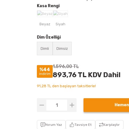
Kasa Rengi
Dim Özelliği
Dimli
Dimsiz
1.596,00 TL
%44
893,76 TL KDV Dahil
indirim
91,28 TL den başlayan taksitlerle!
Hemen
Yorum Yaz
Tavsiye Et
Karşılaştır