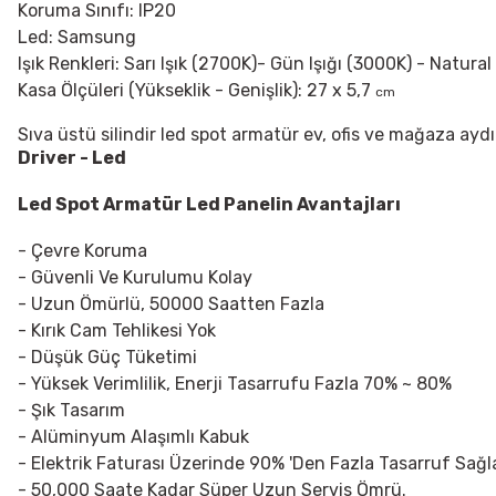
Koruma Sınıfı: IP20
Led: Samsung
Işık Renkleri: Sarı Işık (2700K)- Gün Işığı (3000K) - Natural
Kasa Ölçüleri (Yükseklik - Genişlik): 27 x 5,7
cm
Sıva üstü silindir led spot armatür ev, ofis ve mağaza aydı
Driver - Led
Led Spot Armatür
Led Panelin Avantajları
- Çevre Koruma
- Güvenli Ve Kurulumu Kolay
- Uzun Ömürlü, 50000 Saatten Fazla
- Kırık Cam Tehlikesi Yok
- Düşük Güç Tüketimi
- Yüksek Verimlilik, Enerji Tasarrufu Fazla 70% ~ 80%
- Şık Tasarım
- Alüminyum Alaşımlı Kabuk
- Elektrik Faturası Üzerinde 90% 'Den Fazla Tasarruf Sağla
- 50,000 Saate Kadar Süper Uzun Servis Ömrü.