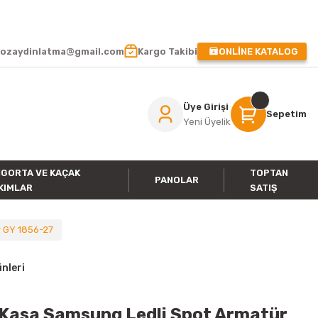
 !
ozaydinlatma@gmail.com
Kargo Takibi
ONLİNE KATALOG
Üye Girişi
Sepetim
Yeni Üyelik
IGORTA VE KAÇAK
TOPTAN
PANOLAR
KIMLAR
SATIŞ
r GY 1856-27
nleri
r Kasa Samsung Ledli Spot Armatür