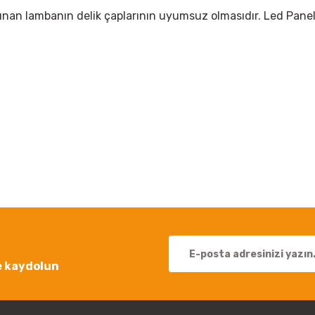
ın alınan lambanın delik çaplarının uyumsuz olmasıdır. Led Pan
 yetersiz gördüğünüz noktaları öneri formunu kullanarak tarafımıza iletebil
Bu ürüne ilk yorumu siz yapın!
Yorum Yaz
e kaydolun