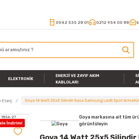
15.000 TL VE ÜZERİ ALIŞVERİŞLERİNİZDE KARGO ÜCRETSİZ
0542 535 28 01
0212 954 00 88
k
ENERJI VE ZAYIF AKIM
S
ELEKTRONIK
KABLOLARI
A
Goya 14 Watt 25x5 Silindir Kasa Samsung Ledli Spot Armatü
 Etanj
Goya markasına ait tüm ürü
le İndirimi
görüntüleyin
Goya 14 Watt 25x5 Silindi