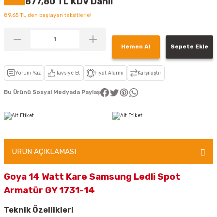
877,80 TL KDV Dahil
89,65 TL den başlayan taksitlerle!
Hemen Al
Sepete Ekle
Yorum Yaz
Tavsiye Et
Fiyat Alarmı
Karşılaştır
Bu Ürünü Sosyal Medyada Paylaş
ÜRÜN AÇIKLAMASI
Goya 14 Watt Kare Samsung Ledli Spot
Armatür GY 1731-14
Teknik Özellikleri