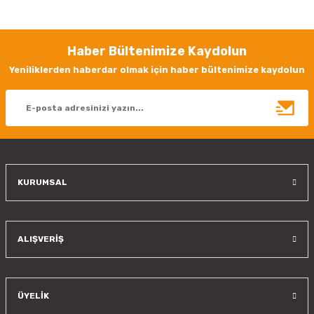
yetersiz gördüğünüz noktaları öneri formunu kullanarak tarafımıza
iletebilirsiniz.
Görüş ve önerileriniz için teşekkür ederiz.
Haber Bültenimize Kaydolun
Ürün resmi kalitesiz, bozuk veya görüntülenemiyor.
Yeniliklerden haberdar olmak için haber bültenimize kaydolun
Ürün açıklamasında eksik bilgiler bulunuyor.
Ürün bilgilerinde hatalar bulunuyor.
Ürün fiyatı diğer sitelerden daha pahalı.
Bu ürüne benzer farklı alternatifler olmalı.
KURUMSAL
Gönder
ALIŞVERİŞ
ÜYELİK