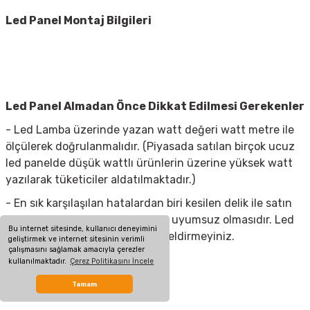
Led Panel Montaj Bilgileri
Led Panel Almadan Önce Dikkat Edilmesi Gerekenler
- Led Lamba üzerinde yazan watt değeri watt metre ile
ölçülerek doğrulanmalıdır. (Piyasada satılan birçok ucuz
led panelde düşük wattlı ürünlerin üzerine yüksek watt
yazılarak tüketiciler aldatılmaktadır.)
- En sık karşılaşılan hatalardan biri kesilen delik ile satın
alınan lambanın delik çaplarının uyumsuz olmasıdır. Led
Bu internet sitesinde, kullanıcı deneyimini
Panelinizi almadan tavanınızı deldirmeyiniz.
geliştirmek ve internet sitesinin verimli
çalışmasını sağlamak amacıyla çerezler
kullanılmaktadır.
Çerez Politikasını İncele
Ürün Ölçüleri
Tamam