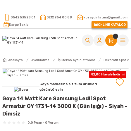
15.000 TL VE ÜZERİ ALIŞVERİŞLERİNİZDE KARGO ÜCRETSİZ !
0542 535 28 01
0212 954 00 88
kozaydinlatma@gmail.com
Kargo Takibi
ONLİNE KATALOG
Anasayfa
Aydınlatma
İç Mekan Aydınlatmalar
Dekoratif Spot ve
%2,00 Havale İndirimi
Goya markasına ait tüm ürünleri
görüntüleyin
Goya 14 Watt Kare Samsung Ledli Spot
Armatür GY 1731-14 3000 K (Gün Işığı) - Siyah -
Dimsiz
0.0 Puan - 0 Yorum