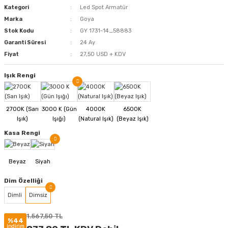
Kategori
Led Spot Armatür
Marka
Goya
Stok Kodu
GY 1731-14_58883
Garanti Süresi
24 Ay
Fiyat
27,50 USD + KDV
Işık Rengi
Kasa Rengi
Dim Özelliği
Dimli
Dimsiz
1.567,50 TL
%44
indirim