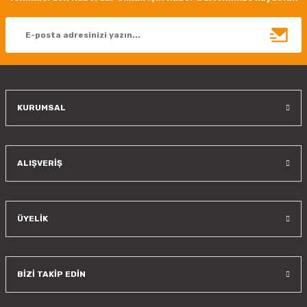
Ürün açıklamasında eksik bilgiler bulunuyor.
Ürün bilgilerinde hatalar bulunuyor.
Ürün fiyatı diğer sitelerden daha pahalı.
Bu ürüne benzer farklı alternatifler olmalı.
KURUMSAL
Gönder
ALIŞVERİŞ
ÜYELİK
BİZİ TAKİP EDİN