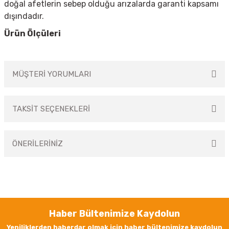
doğal afetlerin sebep olduğu arızalarda garanti kapsamı
dışındadır.
Ürün Ölçüleri
MÜŞTERİ YORUMLARI
TAKSİT SEÇENEKLERİ
Bu ürüne ilk yorumu siz yapın!
ÖNERİLERİNİZ
Yorum Yaz
Bu ürünün fiyat bilgisi, resim, ürün açıklamalarında ve diğer konularda
yetersiz gördüğünüz noktaları öneri formunu kullanarak tarafımıza
iletebilirsiniz.
Görüş ve önerileriniz için teşekkür ederiz.
Haber Bültenimize Kaydolun
Ürün resmi kalitesiz, bozuk veya görüntülenemiyor.
Yeniliklerden haberdar olmak için haber bültenimize kaydolun