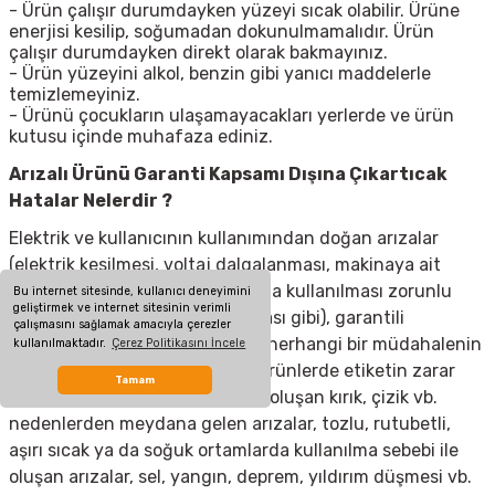
- Ürün çalışır durumdayken yüzeyi sıcak olabilir. Ürüne
enerjisi kesilip, soğumadan dokunulmamalıdır. Ürün
çalışır durumdayken direkt olarak bakmayınız.
- Ürün yüzeyini alkol, benzin gibi yanıcı maddelerle
temizlemeyiniz.
- Ürünü çocukların ulaşamayacakları yerlerde ve ürün
kutusu içinde muhafaza ediniz.
Arızalı Ürünü Garanti Kapsamı Dışına Çıkartıcak
Hatalar Nelerdir ?
Elektrik ve kullanıcının kullanımından doğan arızalar
(elektrik kesilmesi, voltaj dalgalanması, makinaya ait
olmayan aksesuar takılması yada kullanılması zorunlu
Bu internet sitesinde, kullanıcı deneyimini
geliştirmek ve internet sitesinin verimli
olan aksesuarların kullanılmaması gibi), garantili
çalışmasını sağlamak amacıyla çerezler
ürünlerde yetkili servis dışında herhangi bir müdahalenin
kullanılmaktadır.
Çerez Politikasını İncele
yapılması, garanti etiketi olan ürünlerde etiketin zarar
Tamam
görmesi, cihazın dış yüzeyinde oluşan kırık, çizik vb.
nedenlerden meydana gelen arızalar, tozlu, rutubetli,
aşırı sıcak ya da soğuk ortamlarda kullanılma sebebi ile
oluşan arızalar, sel, yangın, deprem, yıldırım düşmesi vb.