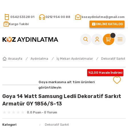
15.000 TL VE ÜZERİ ALIŞVERİŞLERİNİZDE KARGO ÜCRETSİZ !
0542 535 28 01
0212 954 00 88
kozaydinlatma@gmail.com
Kargo Takibi
ONLİNE KATALOG
Anasayfa
Aydınlatma
İç Mekan Aydınlatmalar
Dekoratif Sarkıt
%2,00 Havale İndirimi
Goya markasına ait tüm ürünleri
görüntüleyin
Goya 14 Watt Samsung Ledli Dekoratif Sarkıt
Armatür GY 1856/S-13
0.0 Puan - 0 Yorum
Kategori
Dekoratif Sarkıt