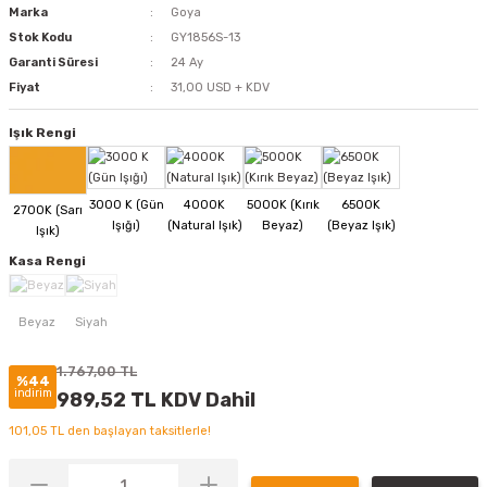
Marka
Goya
Stok Kodu
GY1856S-13
Garanti Süresi
24 Ay
Fiyat
31,00 USD + KDV
Işık Rengi
Kasa Rengi
1.767,00 TL
%44
indirim
989,52 TL KDV Dahil
101,05 TL den başlayan taksitlerle!